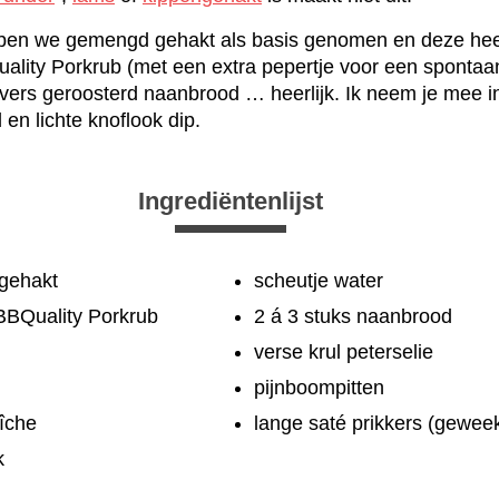
ben we gemengd gehakt als basis genomen en deze hee
lity Porkrub (met een extra pepertje voor een spontaan
n vers geroosterd naanbrood … heerlijk. Ik neem je mee i
en lichte knoflook dip.
Ingrediëntenlijst
gehakt
scheutje water
 BBQuality Porkrub
2 á 3 stuks naanbrood
verse krul peterselie
pijnboompitten
îche
lange saté prikkers (geweek
k