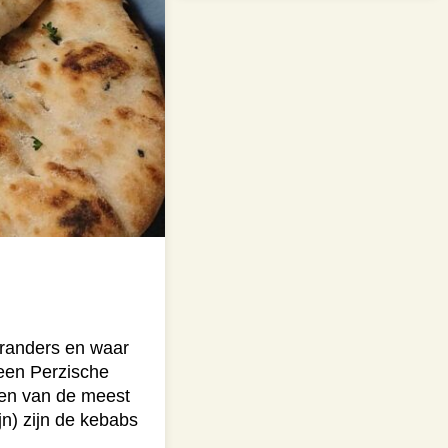
branders en waar
 een Perzische
Een van de meest
jn) zijn de kebabs