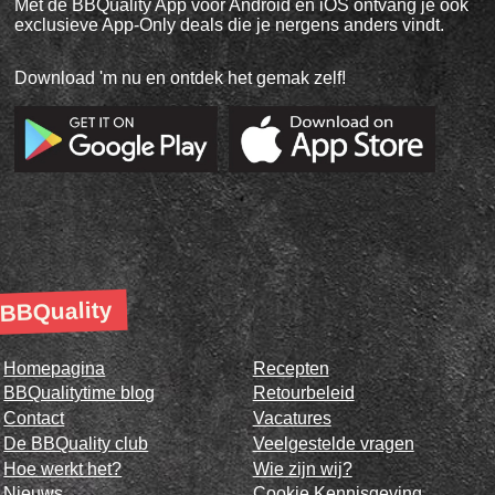
Met de BBQuality App voor Android en iOS ontvang je ook
exclusieve App-Only deals die je nergens anders vindt.
Download 'm nu en ontdek het gemak zelf!
BBQuality
Homepagina
Recepten
BBQualitytime blog
Retourbeleid
Contact
Vacatures
De BBQuality club
Veelgestelde vragen
Hoe werkt het?
Wie zijn wij?
Nieuws
Cookie Kennisgeving