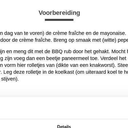
Voorbereiding
en dag van te voren) de crème fraîche en de mayonaise.
 door de crème fraîche. Breng op smaak met (witte) pepe
gfijn en meng dit met de BBQ rub door het gehakt. Mocht
erig zijn voeg dan een beetje paneermeel toe. Verdeel he
 vorm hier rolletjes van (dikte van een knakworst). Steek
r. Leg deze rolletje in de koelkast (om uiteraard koel te
stijven).
Bereiding
 een pan bakken of op de BBQ. De bereidingstijd is onge
 ook even grillen in de oven op 200 graden.
Details