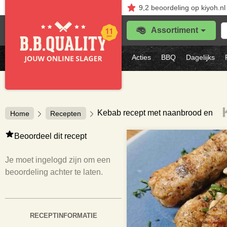
9,2
beoordeling
op kiyoh.nl
Z
Assortiment
je
f
s
Acties
BBQ
Dagelijks
vl
Kebab recept met naanbrood en lich
Home
Recepten
Beoordeel dit recept
Je moet ingelogd zijn om een
beoordeling achter te laten.
RECEPTINFORMATIE