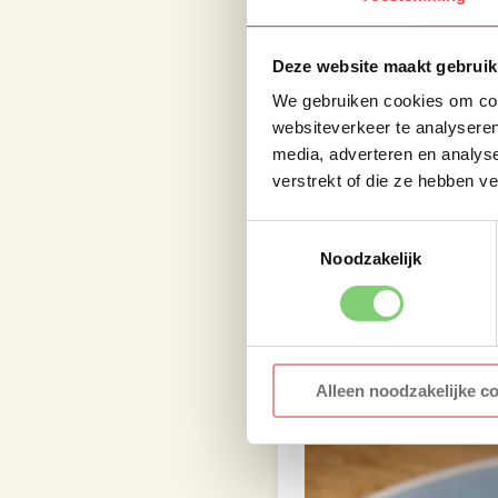
Als je ze gaat berei
BBQ op temperatuur is
Deze website maakt gebruik
ongeveer 5 minuten, d
We gebruiken cookies om cont
websiteverkeer te analyseren
Serveer de spiezen m
media, adverteren en analys
pijnboompitten en ver
verstrekt of die ze hebben v
Smakelijk eten!
Toestemmingsselectie
Maak je mijn kebab re
Noodzakelijk
Tag
@foodbyosfa
en i
Alleen noodzakelijke c