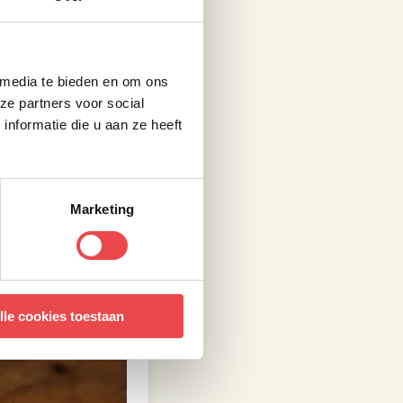
aden is. Zodra de
Dit doe je
 media te bieden en om ons
ze partners voor social
 met een beetje
nformatie die u aan ze heeft
it op Instagram?
Marketing
lle cookies toestaan