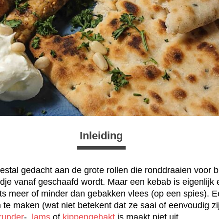
Inleiding
estal gedacht aan de grote rollen die ronddraaien voor 
odje vanaf geschaafd wordt. Maar een kebab is eigenlijk
ts meer of minder dan gebakken vlees (op een spies). 
 te maken (wat niet betekent dat ze saai of eenvoudig zi
runder
-,
lams
of
kippengehakt
is maakt niet uit.