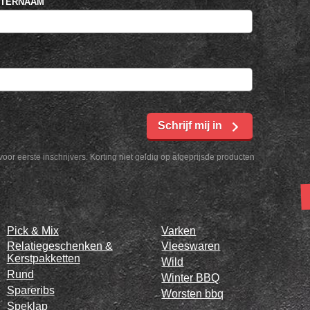
HTERNAAM
Schrijf mij in
voor eerste inschrijvers. Korting niet geldig op afgeprijsde producten
Pick & Mix
Varken
Relatiegeschenken &
Vleeswaren
Kerstpakketten
Wild
Rund
Winter BBQ
Spareribs
Worsten bbq
Speklap