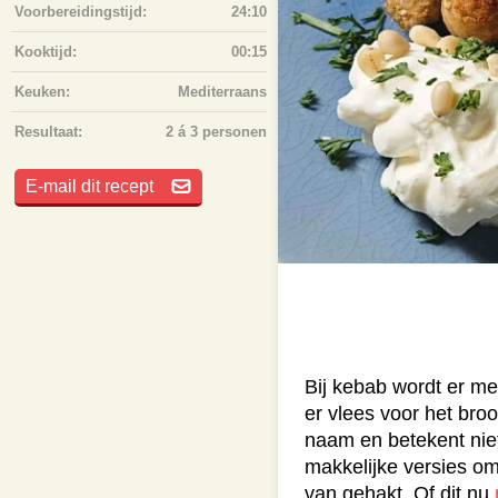
Voorbereidingstijd:
24:10
Kooktijd:
00:15
Keuken:
Mediterraans
Resultaat:
2 á 3 personen
E-mail dit recept
Bij kebab wordt er me
er vlees voor het bro
naam en betekent nie
makkelijke versies om
van gehakt. Of dit nu