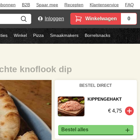
ubonnen
B2B
Spaar mee
Recepten
Klantenservice
FAQ
Inloggen
Winkelwagen
0
ties
Winkel
Pizza
Smaakmakers
Borrelsnacks
chte knoflook dip
BESTEL DIRECT
KIPPENGEHAKT
€ 4,75
Bestel alles