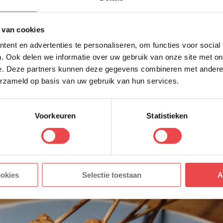
den op de BBQ zorg dan dat je BBQ tussen de 150-200 gr
 grill je de naanbroden af en daarna de kebab spiezen. 
 van cookies
raai in deze 5 minuten de spiesjes regelmatig om.
ent en advertenties te personaliseren, om functies voor social
. Ook delen we informatie over uw gebruik van onze site met on
et het naanbrood, de knoflook dip en garneer eventueel
e. Deze partners kunnen deze gegevens combineren met andere i
se peterselie.
erzameld op basis van uw gebruik van hun services.
cept met naanbrood en lichte knoflook dip en plaats je d
Voorkeuren
Statistieken
k plaats je gerecht in mijn story.
ookies
Selectie toestaan
A