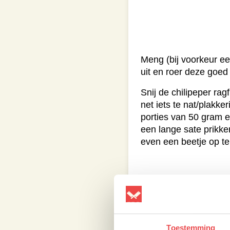
Meng (bij voorkeur e
uit en roer deze goed
Snij de chilipeper ra
net iets te nat/plakk
porties van 50 gram en
een lange sate prikke
even een beetje op te 
Je kan de spiesjes in
De naanbroden kan je
Toestemming