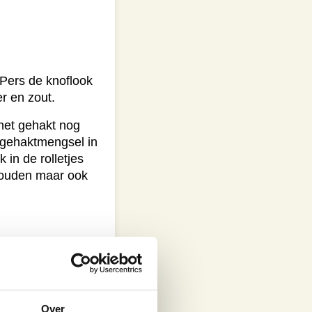
 Pers de knoflook
r en zout.
 het gehakt nog
t gehaktmengsel in
 in de rolletjes
 houden maar ook
veer even lang.
Over