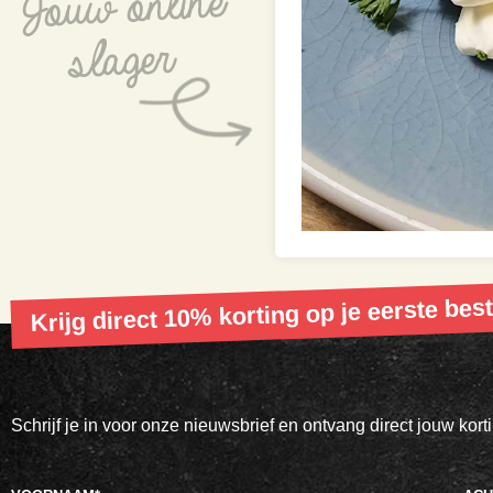
Krijg direct 10% korting op je eerste best
Schrijf je in voor onze nieuwsbrief en ontvang direct jouw kor