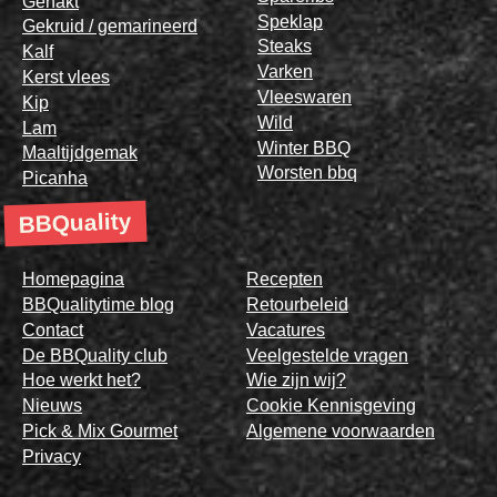
Gehakt
Speklap
Gekruid / gemarineerd
Steaks
Kalf
Varken
Kerst vlees
Vleeswaren
Kip
Wild
Lam
Winter BBQ
Maaltijdgemak
Worsten bbq
Picanha
BBQuality
Homepagina
Recepten
BBQualitytime blog
Retourbeleid
Contact
Vacatures
De BBQuality club
Veelgestelde vragen
Hoe werkt het?
Wie zijn wij?
Nieuws
Cookie Kennisgeving
Pick & Mix Gourmet
Algemene voorwaarden
Privacy