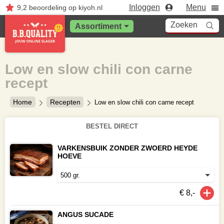
Inloggen
Menu
9,2
beoordeling
op kiyoh.nl
Zoeken
Assortiment
Low en slow chili con carne
recept
Home
Recepten
Low en slow chili con carne recept
BESTEL DIRECT
VARKENSBUIK ZONDER ZWOERD HEYDE
HOEVE
€ 8,-
ANGUS SUCADE