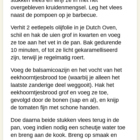
stukken vlees en wrijf ze in met het
overgebleven kruidenmengsel. Leg het vlees
naast de pompoen op je barbecue.
Verhit 2 eetlepels olijfolie in je Dutch Oven,
schil en hak de uien grof in kwarten en voeg
ze toe aan het vet in de pan. Bak gedurende
10 minuten, of tot ze licht gekaramelliseerd
zijn, terwijl je regelmatig roert.
Voeg de balsamicoazijn en het vocht van het
eekhoorntjesbrood toe (waarbij je alleen het
laatste zanderige deel weggooit). Hak het
eekhoorntjesbrood grof en voeg ze toe,
gevolgd door de bonen (sap en al), en knijp
de tomaten fijn met schone handen.
Doe daarna beide stukken vlees terug in de
pan, voeg indien nodig een scheutje water toe
en breng aan de kook. Breng op smaak en