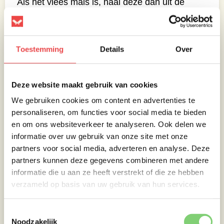
Als het vlees mals is, haal deze dan uit de
oven, trek het uit elkaar en roer de pompoen,
paprika en pepers erdoor. Pas de consistentie
aan met water, indien nodig, proef en breng
Toestemming
Details
Over
op smaak, en houd warm.
Deze website maakt gebruik van cookies
We gebruiken cookies om content en advertenties te
personaliseren, om functies voor social media te bieden
en om ons websiteverkeer te analyseren. Ook delen we
informatie over uw gebruik van onze site met onze
partners voor social media, adverteren en analyse. Deze
partners kunnen deze gegevens combineren met andere
informatie die u aan ze heeft verstrekt of die ze hebben
verzameld op basis van uw gebruik van hun services.
Toestemmingsselectie
Noodzakelijk