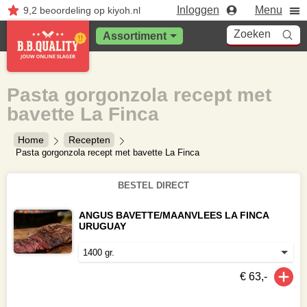
Inloggen
Menu
9,2
beoordeling
op kiyoh.nl
Zoeken
Assortiment
Pasta gorgonzola recept met
bavette La Finca
Home
Recepten
Pasta gorgonzola recept met bavette La Finca
BESTEL DIRECT
ANGUS BAVETTE/MAANVLEES LA FINCA
URUGUAY
€ 63,-