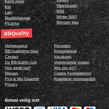
Varken
Kerst vlees
Vleeswaren
Kip
Wild
Lam
Winter BBQ
Maaltijdgemak
Worsten bbq
Picanha
BBQuality
Homepagina
Recepten
BBQualitytime blog
Retourbeleid
Contact
Vacatures
De BBQuality club
Veelgestelde vragen
Hoe werkt het?
Wie zijn wij?
Nieuws
Cookie Kennisgeving
Pick & Mix Gourmet
Algemene voorwaarden
Privacy
Betaal veilig met