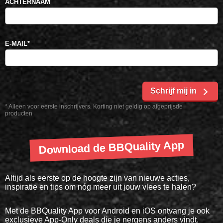
ACHTERNAAM
E-MAIL
*
Schrijf mij in
* Alleen voor eerste inschrijvers. Korting niet geldig op afgeprijsde
producten
Download de BBQuality App
Altijd als eerste op de hoogte zijn van nieuwe acties,
inspiratie en tips om nóg meer uit jouw vlees te halen?
Met de BBQuality App voor Android en iOS ontvang je ook
exclusieve App-Only deals die je nergens anders vindt.