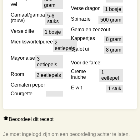
vel
gram
Verse dragon
1 bosje
Garnaal/gamba
5-6
Spinazie
500 gram
(rauw)
stuks
Gemalen zeezout
Verse dille
1 bosje
Kappertjes
8 gram
Mierikswortelpuree
2
eetlepels
Sjalot ui
8 gram
Mayonaise
3
Voor de farce:
eetlepels
Creme
1
Room
2 eetlepels
fraiche
eetlepel
Gemalen peper
Eiwit
1 stuk
Courgette
Beoordeel dit recept
Je moet ingelogd zijn om een beoordeling achter te laten.