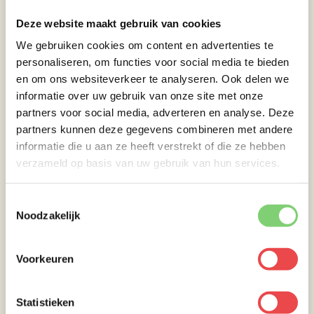
Deze website maakt gebruik van cookies
We gebruiken cookies om content en advertenties te
personaliseren, om functies voor social media te bieden
Bereiding
en om ons websiteverkeer te analyseren. Ook delen we
informatie over uw gebruik van onze site met onze
partners voor social media, adverteren en analyse. Deze
Bak de pinwheels op een bakplaat met wat
partners kunnen deze gegevens combineren met andere
olie. Bak aan beide kanten en gaar deze tot
informatie die u aan ze heeft verstrekt of die ze hebben
een
kerntemperatuur
55 graden Celsius. Nu is
verzameld op basis van uw gebruik van hun services.
het tijd om de bordjes te maken, leg wat
spinazie op de borden. Verdeel de
zalmtartaar, dresseer de mierikswortelsaus
Toestemmingsselectie
Noodzakelijk
over de spinazie en tartaar. In het midden een
opgerolde courgette. Verdeel als laatste de
pinwheels over de borden. Strooi een paar
Voorkeuren
kappertjes en dille topjes over het gerecht.
Smakelijk eten!!!
Statistieken