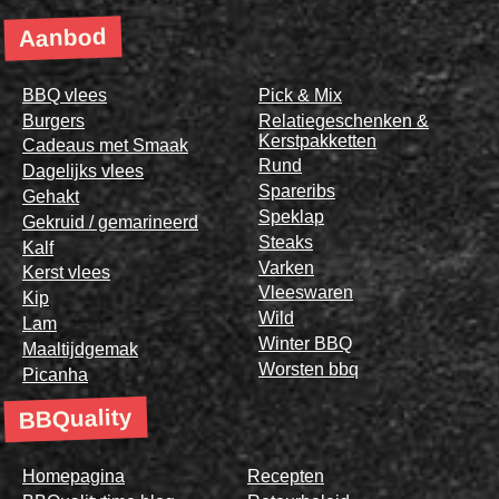
Aanbod
BBQ vlees
Pick & Mix
Burgers
Relatiegeschenken &
Kerstpakketten
Cadeaus met Smaak
Rund
Dagelijks vlees
Spareribs
Gehakt
Speklap
Gekruid / gemarineerd
Steaks
Kalf
Varken
Kerst vlees
Vleeswaren
Kip
Wild
Lam
Winter BBQ
Maaltijdgemak
Worsten bbq
Picanha
BBQuality
Homepagina
Recepten