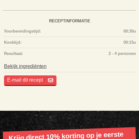
RECEPTINFORMATIE
Voorbereidingstijd:
00:30u
Kooktijd:
00:15u
Resultaat:
2 - 4 personen
Bekijk ingrediënten
E-mail dit recept
Krijg direct 10% korting op je eerste