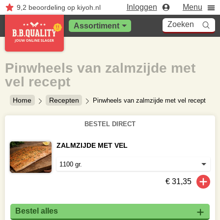
Inloggen
Menu
9,2
beoordeling
op kiyoh.nl
Zoeken
Assortiment
Pinwheels van zalmzijde met
vel recept
Home
Recepten
Pinwheels van zalmzijde met vel recept
BESTEL DIRECT
ZALMZIJDE MET VEL
€ 31,35
Bestel alles