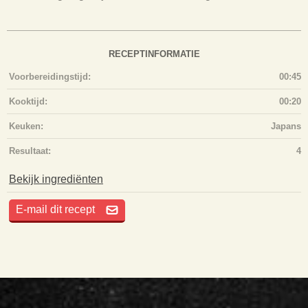
RECEPTINFORMATIE
Voorbereidingstijd:
00:45
Kooktijd:
00:20
Keuken:
Japans
Resultaat:
4
Bekijk ingrediënten
E-mail dit recept