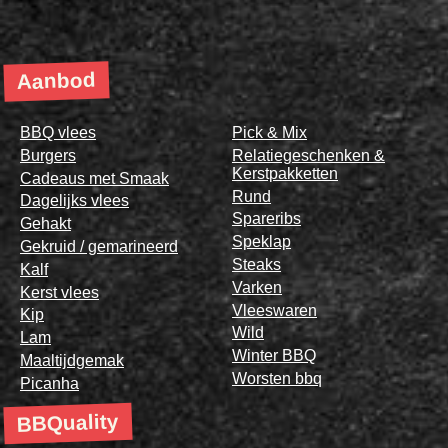
Aanbod
BBQ vlees
Pick & Mix
Burgers
Relatiegeschenken &
Kerstpakketten
Cadeaus met Smaak
Rund
Dagelijks vlees
Spareribs
Gehakt
Speklap
Gekruid / gemarineerd
Steaks
Kalf
Varken
Kerst vlees
Vleeswaren
Kip
Wild
Lam
Winter BBQ
Maaltijdgemak
Worsten bbq
Picanha
BBQuality