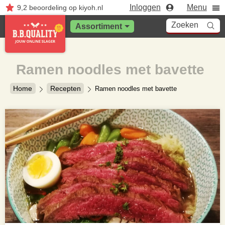
Inloggen
Menu
9,2
beoordeling
op kiyoh.nl
Zoeken
Assortiment
Ramen noodles met bavette
Home
Recepten
Ramen noodles met bavette