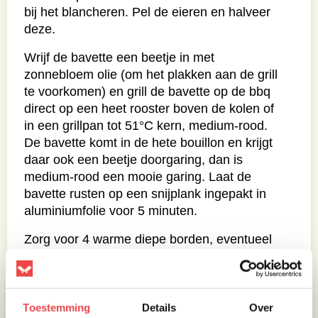
bij het blancheren. Pel de eieren en halveer
deze.
Wrijf de bavette een beetje in met
zonnebloem olie (om het plakken aan de grill
te voorkomen) en grill de bavette op de bbq
direct op een heet rooster boven de kolen of
in een grillpan tot 51°C kern, medium-rood.
De bavette komt in de hete bouillon en krijgt
daar ook een beetje doorgaring, dan is
medium-rood een mooie garing. Laat de
bavette rusten op een snijplank ingepakt in
aluminiumfolie voor 5 minuten.
Zorg voor 4 warme diepe borden, eventueel
onder de bereiding vullen met kokend water
om op te warmen. De bouillon is heet, even
proeven of deze lekker op smaak is, wil je wat
zouter, kun je wat sojasaus toevoegen, minder
Toestemming
Details
Over