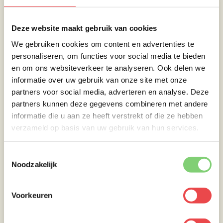
zout wat water toevoegen.
De volgorde om het bord te vullen:
Deze website maakt gebruik van cookies
Schep de hete bouillon in de diepe, warme
We gebruiken cookies om content en advertenties te
borden. Verwarm 1 voor 1 kort de toppings in
personaliseren, om functies voor social media te bieden
het kokende water, beginnend met de Ramen
en om ons websiteverkeer te analyseren. Ook delen we
noodles. Verdeel de Ramen noodles over de
informatie over uw gebruik van onze site met onze
borden, vervolgens alle toppings en rangschik
partners voor social media, adverteren en analyse. Deze
deze. Indien nodig nog een beetje bouillon
partners kunnen deze gegevens combineren met andere
erbij, zodat het grootste gedeelte net onder de
informatie die u aan ze heeft verstrekt of die ze hebben
bouillon is. Leg in ieder bord een half gekookt
verzameld op basis van uw gebruik van hun services.
ei. Snij de bavette op de draad in dunne
plakjes en verdeel het vlees over de borden.
Toestemmingsselectie
Noodzakelijk
Direct opdienen en smakelijk eten!!!
Voorkeuren