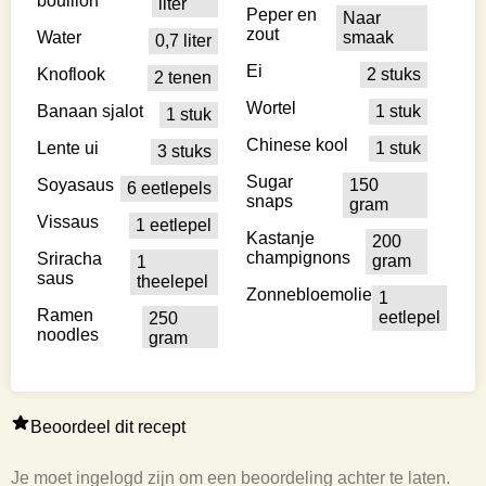
bouillon
liter
Peper en
Naar
zout
Water
smaak
0,7 liter
Ei
Knoflook
2 stuks
2 tenen
Wortel
Banaan sjalot
1 stuk
1 stuk
Chinese kool
Lente ui
1 stuk
3 stuks
Sugar
Soyasaus
150
6 eetlepels
snaps
gram
Vissaus
1 eetlepel
Kastanje
200
champignons
Sriracha
gram
1
saus
theelepel
Zonnebloemolie
1
Ramen
eetlepel
250
noodles
gram
Beoordeel dit recept
Je moet ingelogd zijn om een beoordeling achter te laten.