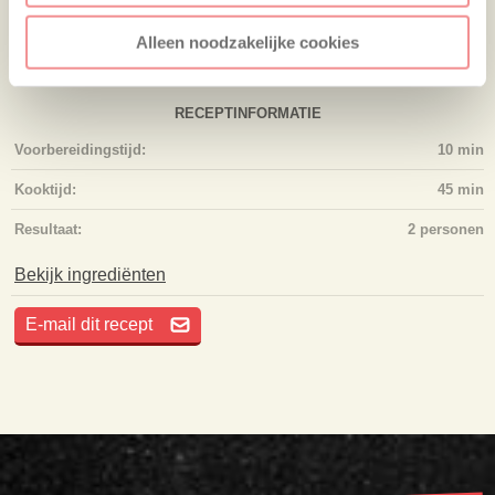
Je moet ingelogd zijn om een beoordeling achter te laten.
Alleen noodzakelijke cookies
RECEPTINFORMATIE
Voorbereidingstijd:
10 min
Kooktijd:
45 min
Resultaat:
2 personen
Bekijk ingrediënten
E-mail dit recept