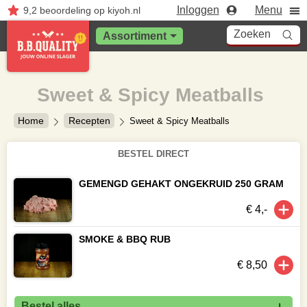
Inloggen
Menu
9,2
beoordeling
op kiyoh.nl
Zoeken
Assortiment
Sweet & Spicy Meatballs
Home
Recepten
Sweet & Spicy Meatballs
BESTEL DIRECT
GEMENGD GEHAKT ONGEKRUID 250 GRAM
€ 4,-
SMOKE & BBQ RUB
€ 8,50
Bestel alles