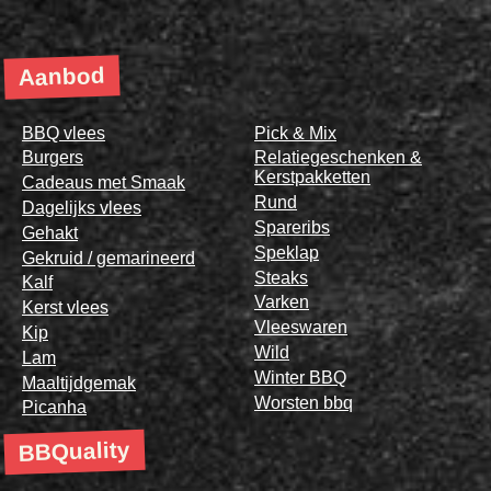
Aanbod
BBQ vlees
Pick & Mix
Burgers
Relatiegeschenken &
Kerstpakketten
Cadeaus met Smaak
Rund
Dagelijks vlees
Spareribs
Gehakt
Speklap
Gekruid / gemarineerd
Steaks
Kalf
Varken
Kerst vlees
Vleeswaren
Kip
Wild
Lam
Winter BBQ
Maaltijdgemak
Worsten bbq
Picanha
BBQuality