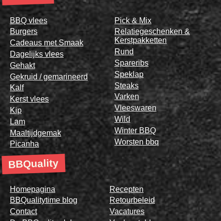
BBQ vlees
Pick & Mix
Burgers
Relatiegeschenken &
Kerstpakketten
Cadeaus met Smaak
Rund
Dagelijks vlees
Spareribs
Gehakt
Speklap
Gekruid / gemarineerd
Steaks
Kalf
Varken
Kerst vlees
Vleeswaren
Kip
Wild
Lam
Winter BBQ
Maaltijdgemak
Worsten bbq
Picanha
BBQuality
Homepagina
Recepten
BBQualitytime blog
Retourbeleid
Contact
Vacatures