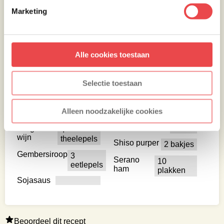
Ingrediënten
Marketing
Varkenswang
4 eetlepels
10
stuks
Knoflook
2 tenen
Alle cookies toestaan
Marinade
Bijgerechten
Selectie toestaan
Hoisin
3 eetlepels
Bloemkool
1 stuk
5 spice
2
Granny Smith
1 stuk
Alleen noodzakelijke cookies
poeder
theelepels
Kleine Paksoi
2 stuk
Droge witte
4
wijn
theelepels
Shiso purper
2 bakjes
Gembersiroop
3
Serano
10
eetlepels
ham
plakken
Sojasaus
Beoordeel dit recept