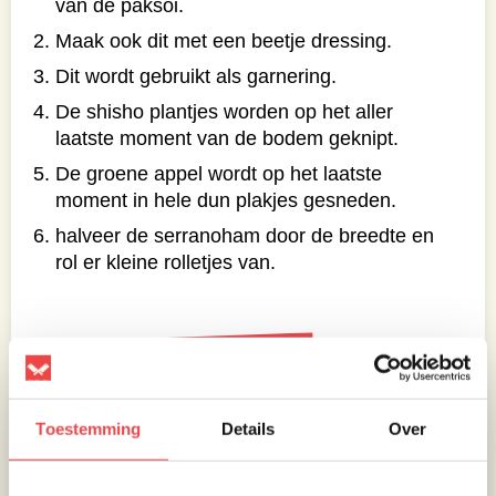
van de paksoi.
Maak ook dit met een beetje dressing.
Dit wordt gebruikt als garnering.
De shisho plantjes worden op het aller
laatste moment van de bodem geknipt.
De groene appel wordt op het laatste
moment in hele dun plakjes gesneden.
halveer de serranoham door de breedte en
rol er kleine rolletjes van.
Bereiding varkenswang
Marineer de varkenswangen
Toestemming
Details
Over
Bak ze aan, giet de rest van de marinade
erbij. voeg vocht toe en laat 2,5 uur garen.