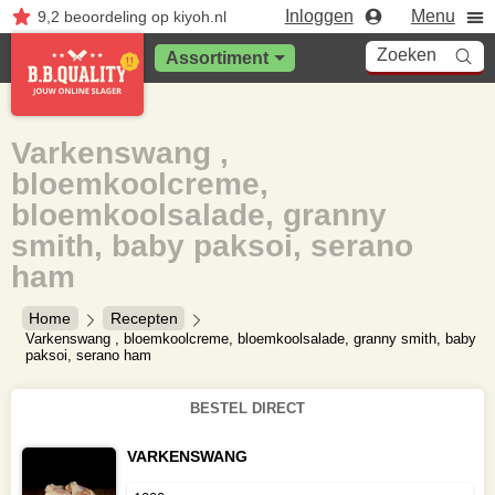
Inloggen
Menu
9,2
beoordeling
op kiyoh.nl
Zoeken
Assortiment
Varkenswang ,
bloemkoolcreme,
bloemkoolsalade, granny
smith, baby paksoi, serano
ham
Home
Recepten
Varkenswang , bloemkoolcreme, bloemkoolsalade, granny smith, baby
paksoi, serano ham
BESTEL DIRECT
VARKENSWANG