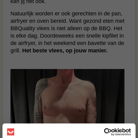
kan jij het ook.
Natuurlijk worden er ook gerechten in de pan,
airfryer en oven bereid. Want gezond eten met
BBQuality vlees is niet alleen op de BBQ. Het
is elke dag. Doordeweeks een snelle kipfilet in
de airfryer, in het weekend een bavette van de
grill.
Het beste vlees, op jouw manier.