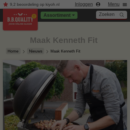
Inloggen
Menu
9,2
beoordeling
op kiyoh.nl
Zoeken
Assortiment
Maak Kenneth Fit
Home
Nieuws
Maak Kenneth Fit