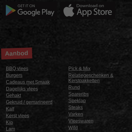
Aanbod
BBQ vlees
Pick & Mix
Burgers
Relatiegeschenken &
Kerstpakketten
Cadeaus met Smaak
Rund
Dagelijks vlees
Spareribs
Gehakt
Speklap
Gekruid / gemarineerd
Steaks
Kalf
Varken
Kerst vlees
Vleeswaren
Kip
Wild
Lam