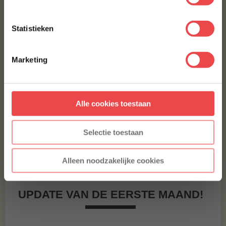
E-MAILADRES
*
Statistieken
Met jouw aanmelding ga je akkoord met onze
algemene
voorwaarden.
Marketing
Aanmelden
Alle cookies toestaan
* Alleen voor nieuwe inschrijvers, korting niet geldig op reeds
afgeprijsde producten.
Selectie toestaan
Alleen noodzakelijke cookies
UPDATE VAN DE EERSTE MAAND!