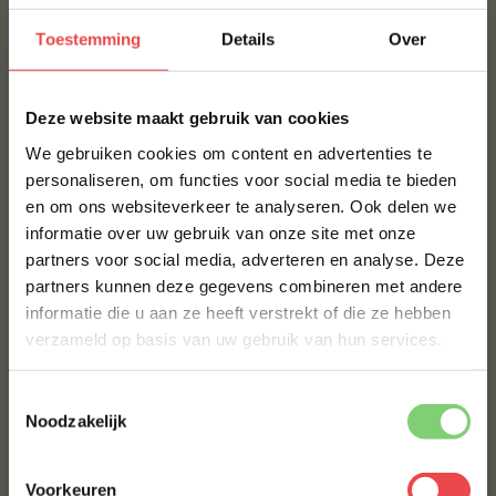
Toestemming
Details
Over
×
Deze website maakt gebruik van cookies
We gebruiken cookies om content en advertenties te
personaliseren, om functies voor social media te bieden
en om ons websiteverkeer te analyseren. Ook delen we
10% korting op je
informatie over uw gebruik van onze site met onze
eerste bestelling*
partners voor social media, adverteren en analyse. Deze
Schrijf je in voor onze nieuwsbrief en ontvang direct
partners kunnen deze gegevens combineren met andere
10% korting op jouw eerste bestelling.
informatie die u aan ze heeft verstrekt of die ze hebben
VOORNAAM
*
verzameld op basis van uw gebruik van hun services.
Toestemmingsselectie
ACHTERNAAM
*
Noodzakelijk
Voorkeuren