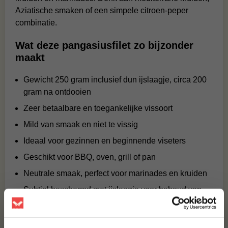
Aziatische smaken of een simpele citroen-peper
combinatie.
Wat deze pangasiusfilet zo bijzonder
maakt
Gewicht 250 gram inclusief dun ijslaagje, circa 200
gram na ontdooien
Zeer betaalbare en toegankelijke vissoort
Mild van smaak en niet te vissig
Ideaal voor gezinnen en beginnende viseters
Geschikt voor BBQ, oven, grill of pan
Neutrale smaak, perfect voor marinades en kruiden
Subtiel beschermd met ijslaagje voor behoud van
kwaliteit
Serveertips