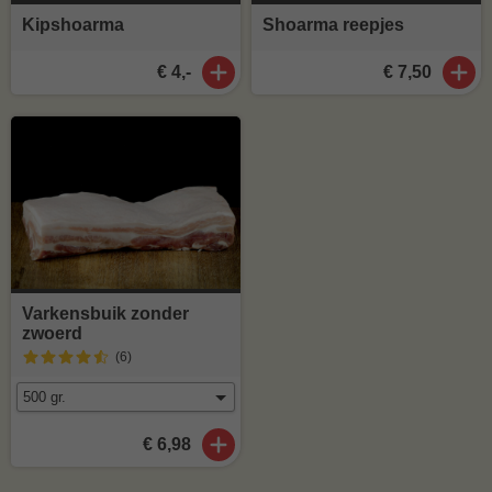
Kipshoarma
Shoarma reepjes
€ 4,-
€ 7,50
Varkensbuik zonder
zwoerd
(6
)
€ 6,98