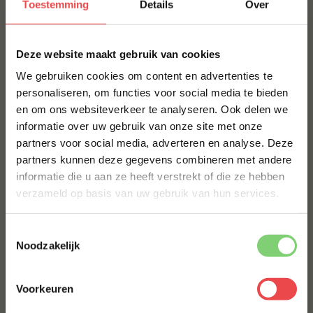
Toestemming
Details
Over
Bak de filet kort in de pan en serveer met rijst, groenten
×
of aardappelen. Ook lekker in een wrap, curry of van de
Deze website maakt gebruik van cookies
BBQ met een frisse marinade. Een ideale vis voor
We gebruiken cookies om content en advertenties te
snelle, doordeweekse maaltijden of een makkelijke
personaliseren, om functies voor social media te bieden
BBQ.
en om ons websiteverkeer te analyseren. Ook delen we
10% korting op je
BBQuality
informatie over uw gebruik van onze site met onze
eerste bestelling*
partners voor social media, adverteren en analyse. Deze
Schrijf je in voor onze nieuwsbrief en ontvang direct
BBQuality staat voor betaalbaar kwaliteitsvlees. Ons
partners kunnen deze gegevens combineren met andere
10% korting op jouw eerste bestelling.
vlees is van nature al heerlijk van smaak, maar met een
informatie die u aan ze heeft verstrekt of die ze hebben
marinade of
rub
kun je je vlees eventueel nog wat meer
VOORNAAM
*
verzameld op basis van uw gebruik van hun services.
op smaak brengen. Bestel je kwaliteitsvlees vandaag
nog en ervaar de smaak van BBQuality!
Toestemmingsselectie
ACHTERNAAM
*
Noodzakelijk
Contact
Voor vragen of voor extra informatie kun je kijken bij
de
veelgestelde vragen
. Staat jouw vraag hier niet
Voorkeuren
E-MAILADRES
*
tussen? Stuur dan een berichtje via
WhatsApp
, of stuur