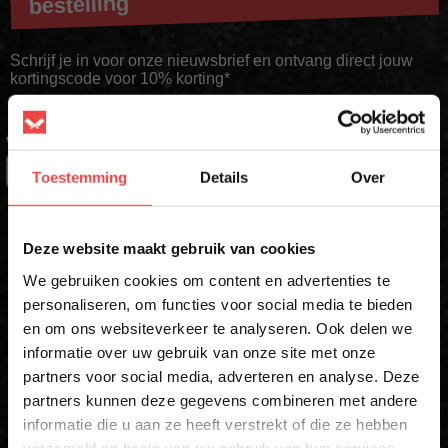
bestelling
Schrijf je in voor onze nieuwsbrief en ontvang direct jouw
kortingscode voor 10% korting*
VOORNAAM
*
Toestemming
Details
Over
×
ACHTERNAAM
Deze website maakt gebruik van cookies
We gebruiken cookies om content en advertenties te
personaliseren, om functies voor social media te bieden
E-MAIL
*
en om ons websiteverkeer te analyseren. Ook delen we
10% korting op je
informatie over uw gebruik van onze site met onze
eerste bestelling*
partners voor social media, adverteren en analyse. Deze
Schrijf je in voor onze nieuwsbrief en ontvang direct
partners kunnen deze gegevens combineren met andere
10% korting op jouw eerste bestelling.
Schrijf mij in
informatie die u aan ze heeft verstrekt of die ze hebben
* Alleen voor eerste inschrijvers. Korting niet geldig op afgeprijsde
VOORNAAM
*
verzameld op basis van uw gebruik van hun services.