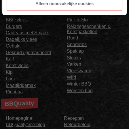
Alleen noodzakelijke cookies
Aanbod
BBQ vlees
Pick & Mix
Burgers
Relatiegeschenken &
Kerstpakketten
Cadeaus met Smaak
Rund
Dagelijks vlees
Spareribs
Gehakt
Speklap
Gekruid / gemarineerd
Steaks
Kalf
Varken
Kerst vlees
Vleeswaren
Kip
Wild
Lam
Winter BBQ
Maaltijdgemak
Worsten bbq
Picanha
BBQuality
Homepagina
Recepten
BBQualitytime blog
Retourbeleid