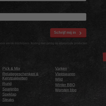
Schrijf mij in
voor eerste inschrijvers. Korting niet geldig op afgeprijsde producten
Pick & Mix
Varken
Relatiegeschenken &
Vleeswaren
Kerstpakketten
Wild
Rund
Winter BBQ
Spareribs
Worsten bbq
Speklap
Steaks