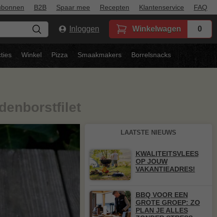
ubonnen
B2B
Spaar mee
Recepten
Klantenservice
FAQ
Inloggen
Winkelwagen
0
ties
Winkel
Pizza
Smaakmakers
Borrelsnacks
enborstfilet
LAATSTE NIEUWS
KWALITEITSVLEES
OP JOUW
VAKANTIEADRES!
BBQ VOOR EEN
GROTE GROEP: ZO
PLAN JE ALLES