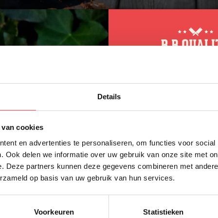
10% korting op 
Details
eerste bestellin
Schrijf je in voor onze nieuws
 van cookies
direct 10% korting op jouw eer
ent en advertenties te personaliseren, om functies voor social
VOORNAAM
*
. Ook delen we informatie over uw gebruik van onze site met on
e. Deze partners kunnen deze gegevens combineren met andere i
terug op een fantastisch 2023! Heel veel trouwe klanten hebben
erzameld op basis van uw gebruik van hun services.
e webshop en daar zijn wij erg blij mee. We krijgen ook steed
ACHTERNAAM
*
loyaltee-programma.
De items die je hierin kan kiezen gaan we
Ook hebben we heel veel nieuwe klanten mogen verwelkomen in
ok erg enthousiast over. Om jullie allemaal te bedanken voor di
Voorkeuren
Statistieken