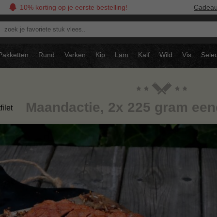
10% korting op je eerste bestelling!
Cadea
oek
avoriete
tuk
Pakketten
Rund
Varken
Kip
Lam
Kalf
Wild
Vis
Selec
ees..
Maandactie, 2x 225 gram eend
ilet