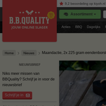
9,2
beoordeling
op kiyoh.nl
Z
Assortiment
je
f
s
Acties
BBQ
Dagelijks
vl
Maandactie, 2x 225 gram eendenborstf
Home
Nieuws
NIEUWSBRIEF
Niks meer missen van
BBQuality? Schrijf je in voor de
nieuwsbrief
Schrijf je in