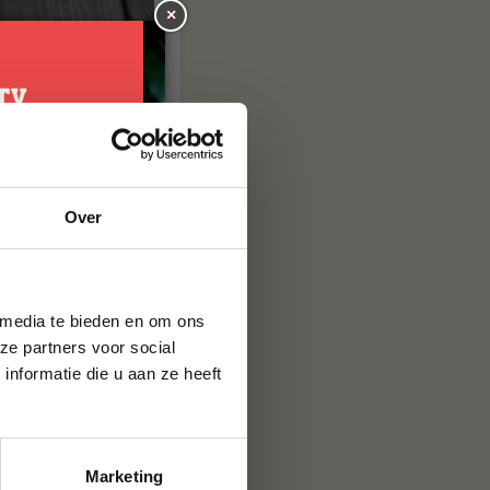
×
je
Over
g*
brief en ontvang
ste bestelling.
 media te bieden en om ons
ze partners voor social
nformatie die u aan ze heeft
 dit jaar weer
s meer
 aankomend jaar
 de shop en ook
t mooie jaar hebben
Marketing