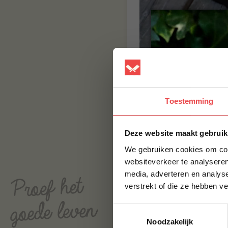
Toestemming
Deze website maakt gebruik
We gebruiken cookies om cont
websiteverkeer te analyseren
media, adverteren en analys
Welkom 2024! Wij kijken 
verstrekt of die ze hebben v
gebruik gemaakt van onz
complimenten over ons
Toestemmingsselectie
nog verder aanvullen. 
daar zijn we uiteraard o
Noodzakelijk