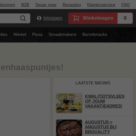
ubonnen
B2B
Spaar mee
Recepten
Klantenservice
FAQ
Inloggen
Winkelwagen
0
ties
Winkel
Pizza
Smaakmakers
Borrelsnacks
enhaaspuntjes!
LAATSTE NIEUWS
KWALITEITSVLEES
OP JOUW
VAKANTIEADRES!
AUGUSTUS =
ANGUSTUS BIJ
BBQUALITY