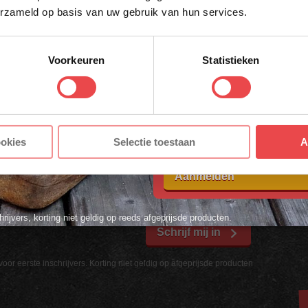
erzameld op basis van uw gebruik van hun services.
ACHTERNAAM
*
Voorkeuren
Statistieken
tingscode voor 10% korting*
E-MAILADRES
*
HTERNAAM
Met jouw aanmelding ga je akkoord
ookies
Selectie toestaan
A
voorwaarden.
Aanmelden
hrijvers, korting niet geldig op reeds afgeprijsde producten.
Schrijf mij in
voor eerste inschrijvers. Korting niet geldig op afgeprijsde producten