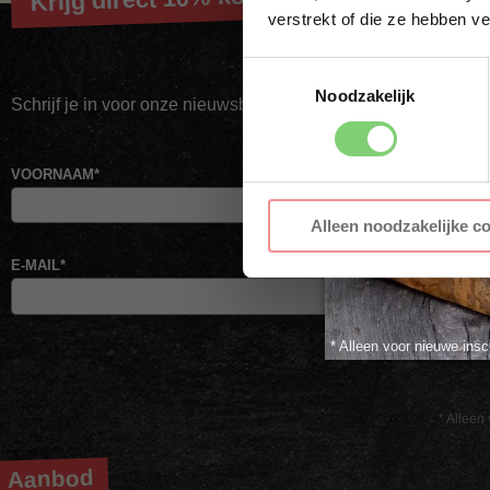
verstrekt of die ze hebben v
Toestemmingsselectie
Noodzakelijk
Schrijf je in voor onze nieuwsbrief en ontvang direct jouw kor
VOORNAAM
*
AC
Alleen noodzakelijke c
E-MAIL
*
* Alleen voor nieuwe insc
* Alleen 
Aanbod