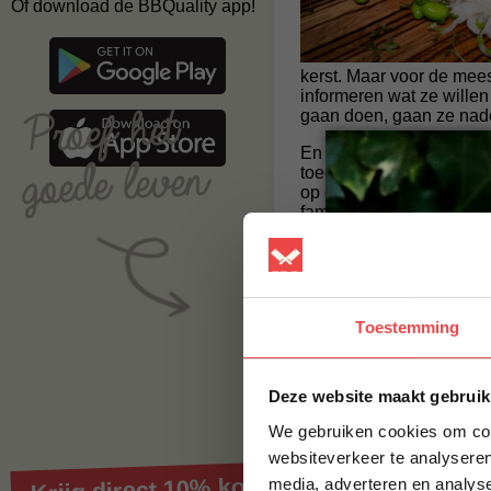
Of download de BBQuality app!
kerst. Maar voor de mee
informeren wat ze wille
gaan doen, gaan ze nade
En daar gaan wij jullie 
toegevoegd op onze
rec
op de knop kunt printen?
familie!
En zo ook weer een ni
ossenhaaspuntjes nu ne
Bij besteding vanaf € 1
Toestemming
Deze website maakt gebruik
We gebruiken cookies om cont
websiteverkeer te analyseren
Krijg direct 10% korting op je eerste best
media, adverteren en analys