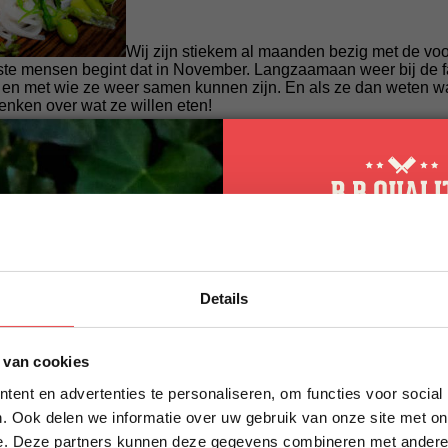
Wij zijn stiekem al maanden bezig met de vo
ste mensen begint dat in November. Langzaamaan weer bij de f
n en met wie ze weer samen kunnen zijn. En als ze dan weten wa
nken over wat ze willen eten!
de komende tijd natuurlijk weer mee inspireren. Er zijn weer tal 
eptenpagina
. En wist je trouwens al dat je sinds kort ook alle 
 Ideaal en probeer het maar eens uit of deel zo’n lekker recept 
euw
Surf&Turf recept met ossenhaaspuntjes en gamba’s
. En late
t de maandactie van de maand november zijn.
10% korting op 
00,00 in de shop ontvang je 250 gram ossenhaaspuntjes helemaal
Details
eerste bestellin
Schrijf je in voor onze nieuws
 van cookies
direct 10% korting op jouw eer
ent en advertenties te personaliseren, om functies voor social
VOORNAAM
*
. Ook delen we informatie over uw gebruik van onze site met on
elling
e. Deze partners kunnen deze gegevens combineren met andere i