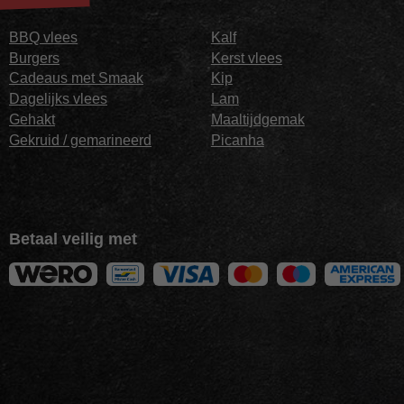
BBQ vlees
Kalf
Burgers
Kerst vlees
Cadeaus met Smaak
Kip
Dagelijks vlees
Lam
Gehakt
Maaltijdgemak
Gekruid / gemarineerd
Picanha
Betaal veilig met