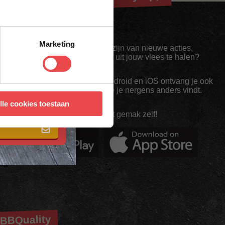
Marketing
Altijd als eerste op de hoogte zijn van nieuwe acties,
inspiratie en tips om nóg meer uit jouw vlees te halen?
Met de BBQuality App voor Android en iOS ontvang je ook
exclusieve App-Only deals die je nergens anders vindt.
 met onze
algemene
lle cookies toestaan
Download 'm nu en ontdek het gemak zelf!
BBQuality