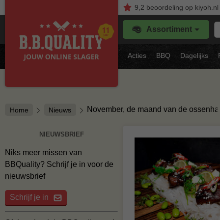
9,2
beoordeling
op kiyoh.nl
Z
Assortiment
je
f
s
Acties
BBQ
Dagelijks
vl
November, de maand van de ossenhaa
Home
Nieuws
NIEUWSBRIEF
Niks meer missen van
BBQuality? Schrijf je in voor de
nieuwsbrief
Schrijf je in