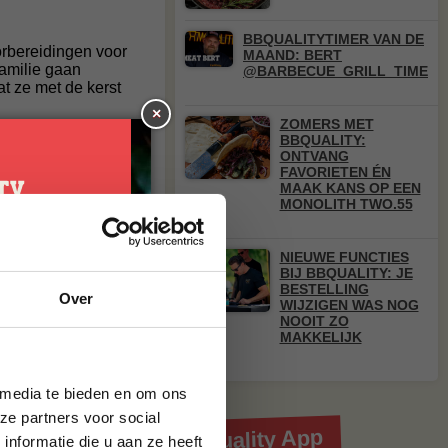
BBQUALITYTIMER VAN DE
orbereidingen voor
MAAND: BERT
amilie gaan
@BARBECUE_GRILL_TIME
t ze met de kerst
×
ZOMERS MET
van leuke recepten
BBQUALITY:
ONTVANG
recepten met één druk
FAVORIETEN ÉN
met je vrienden of
MAAK KANS OP EEN
MONOLITH TWO.55
n die
NIEUWE FUNCTIES
je
BIJ BBQUALITY: JE
 gratis!
BESTELLING
Over
g*
WIJZIGEN WAS NOG
NOOIT ZO
MAKKELIJK
brief en ontvang
ste bestelling.
 media te bieden en om ons
ze partners voor social
Download de BBQuality App
nformatie die u aan ze heeft