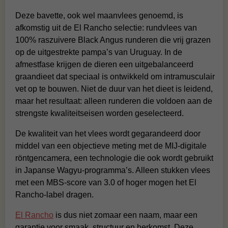
Deze bavette, ook wel maanvlees genoemd, is
afkomstig uit de El Rancho selectie: rundvlees van
100% raszuivere Black Angus runderen die vrij grazen
op de uitgestrekte pampa’s van Uruguay. In de
afmestfase krijgen de dieren een uitgebalanceerd
graandieet dat speciaal is ontwikkeld om intramusculair
vet op te bouwen. Niet de duur van het dieet is leidend,
maar het resultaat: alleen runderen die voldoen aan de
strengste kwaliteitseisen worden geselecteerd.
De kwaliteit van het vlees wordt gegarandeerd door
middel van een objectieve meting met de MIJ-digitale
röntgencamera, een technologie die ook wordt gebruikt
in Japanse Wagyu-programma’s. Alleen stukken vlees
met een MBS-score van 3.0 of hoger mogen het El
Rancho-label dragen.
El Rancho
is dus niet zomaar een naam, maar een
garantie voor smaak, structuur en herkomst. Deze