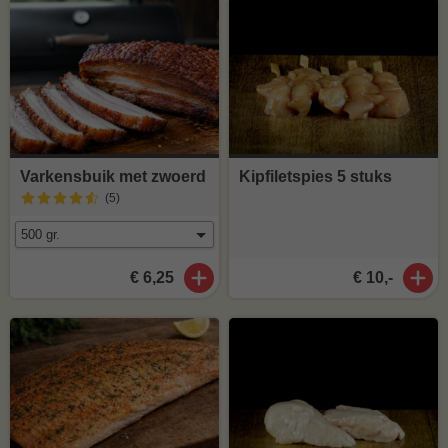
Varkensbuik met zwoerd
Kipfiletspies 5 stuks
(5
)
€ 6,25
€ 10,-