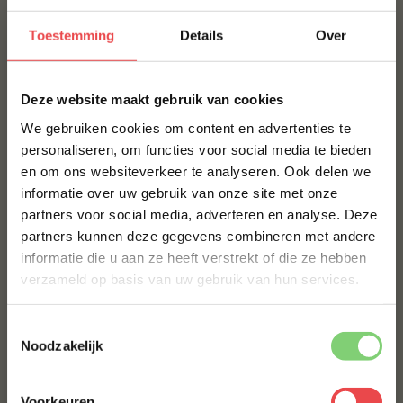
boterzacht resultaat met diepe smaak.
Toestemming
Details
Over
Perfect bij
×
BBQ-liefhebbers die houden van uitgesproken smaak
Deze website maakt gebruik van cookies
Dun gesneden steak met chimichurri of salsa verde
We gebruiken cookies om content en advertenties te
Stoofgerechten of langzaam gegaarde vleesplakken
personaliseren, om functies voor social media te bieden
en om ons websiteverkeer te analyseren. Ook delen we
Grillplank, gourmet of feestelijke vleesplank
10% korting op je
informatie over uw gebruik van onze site met onze
eerste bestelling*
Serveersuggesties
partners voor social media, adverteren en analyse. Deze
Schrijf je in voor onze nieuwsbrief en ontvang direct
partners kunnen deze gegevens combineren met andere
10% korting op jouw eerste bestelling.
Snijd de bavette na bereiding in dunne plakjes en
informatie die u aan ze heeft verstrekt of die ze hebben
VOORNAAM
*
serveer met chimichurri of salsa verde voor een Zuid-
verzameld op basis van uw gebruik van hun services.
Amerikaanse steakbeleving.
Combineer met geroosterde groenten, gepofte
Toestemmingsselectie
ACHTERNAAM
*
aardappel of een frisse salade voor een
Noodzakelijk
gebalanceerde maaltijd.
Voor een stoofvariant: maak een rodewijn‑jus met
Voorkeuren