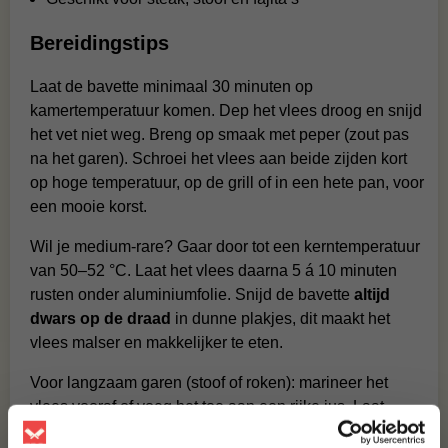
Bereidingstips
Laat de bavette minimaal 30 minuten op
kamertemperatuur komen. Dep het vlees droog en snijd
het vet niet weg. Breng op smaak met peper (zout pas
na het garen). Schroei het vlees aan beide zijden kort
op hoge temperatuur, op de grill of in een hete pan, voor
een mooie korst.
Wil je medium-rare? Gaar door tot een kerntemperatuur
van 50–52 °C. Laat het vlees daarna 5 á 10 minuten
rusten onder aluminiumfolie. Snijd de bavette
altijd
dwars op de draad
in dunne plakjes, dit maakt het
vlees malser en makkelijker te eten.
Voor langzaam garen (stoof of roken): marineer het
vlees vooraf of voeg het toe aan een rijke jus. Laat
langzaam garen op lage temperatuur voor een