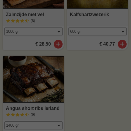
Zalmzijde met vel
Kalfshartzwezerik
(8
)
€ 28,50
€ 40,77
Angus short ribs Ierland
(9
)