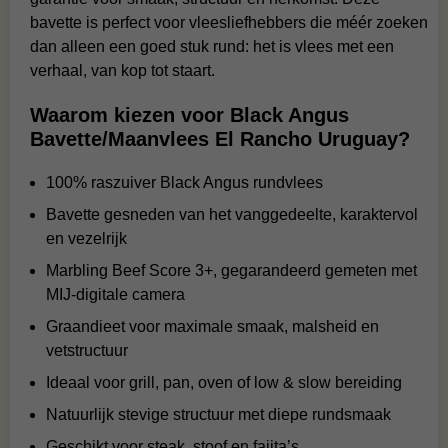
bavette is perfect voor vleesliefhebbers die méér zoeken
dan alleen een goed stuk rund: het is vlees met een
verhaal, van kop tot staart.
Waarom kiezen voor Black Angus
Bavette/Maanvlees El Rancho Uruguay?
100% raszuiver Black Angus rundvlees
Bavette gesneden van het vanggedeelte, karaktervol
en vezelrijk
Marbling Beef Score 3+, gegarandeerd gemeten met
MIJ-digitale camera
Graandieet voor maximale smaak, malsheid en
vetstructuur
Ideaal voor grill, pan, oven of low & slow bereiding
Natuurlijk stevige structuur met diepe rundsmaak
Geschikt voor steak, stoof en fajita’s