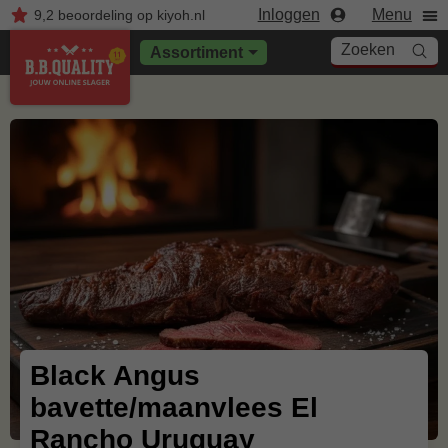
Inloggen
Menu
9,2
beoordeling
op kiyoh.nl
Zoeken
Assortiment
Black Angus
bavette/maanvlees El
Rancho Uruguay