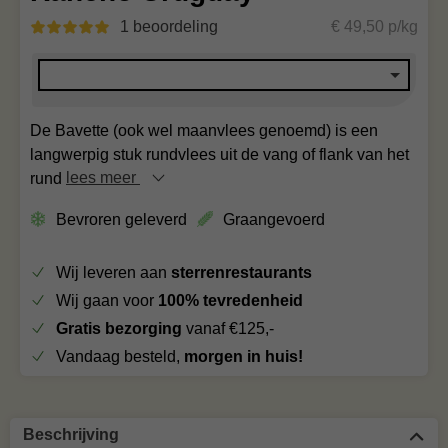
1 beoordeling
€ 49,50 p/kg
De Bavette (ook wel maanvlees genoemd) is een
langwerpig stuk rundvlees uit de vang of flank van het
rund
lees meer
Bevroren geleverd
Graangevoerd
Wij leveren aan
sterrenrestaurants
Wij gaan voor
100% tevredenheid
Gratis bezorging
vanaf €125,-
Vandaag besteld,
morgen in huis!
Beschrijving