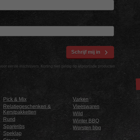
Schrijf mij in
voor eerste inschrijvers. Korting niet geldig op afgeprijsde producten
Pick & Mix
Varken
Relatiegeschenken &
Vleeswaren
Kerstpakketten
Wild
Rund
Winter BBQ
Spareribs
Worsten bbq
Speklap