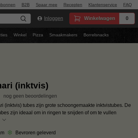
ubonnen
B2B
Spaar mee
Recepten
Klantenservice
FAQ
Inloggen
Winkelwagen
0
ties
Winkel
Pizza
Smaakmakers
Borrelsnacks
ri (inktvis)
nog geen beoordelingen
i (inktvis) tubes zijn grote schoongemaakte inktvistubes. De
bes zijn ideaal om in ringen te snijden of om te vullen
am
Bevroren geleverd