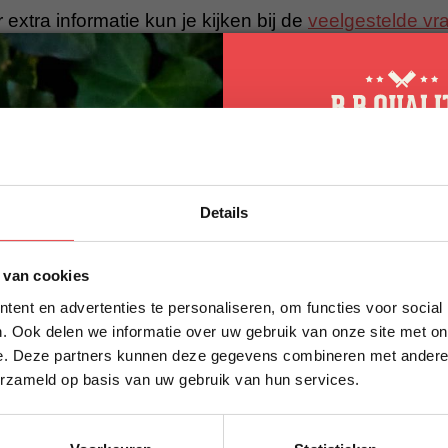
 extra informatie kun je kijken bij de
veelgestelde vr
t tussen? Stuur dan een berichtje via
WhatsApp
, of 
y.nl
. We helpen je graag!
10% korting op 
Details
eerste bestellin
Schrijf je in voor onze nieuws
 van cookies
direct 10% korting op jouw eer
ent en advertenties te personaliseren, om functies voor social
VOORNAAM
*
. Ook delen we informatie over uw gebruik van onze site met on
e. Deze partners kunnen deze gegevens combineren met andere i
erzameld op basis van uw gebruik van hun services.
ACHTERNAAM
*