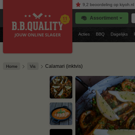
9,2
beoordeling
op kiyoh.nl
Z
Assortiment
je
f
s
Acties
BBQ
Dagelijks
vl
Calamari (inktvis)
Home
Vis