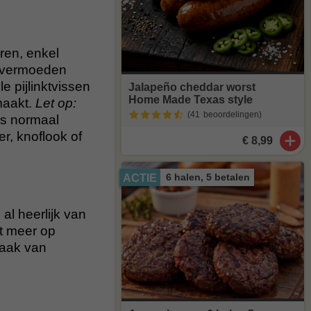
ren, enkel
t vermoeden
e pijlinktvissen
Jalapeño cheddar worst
Home Made Texas style
maakt.
Let op:
(41
beoordelingen
)
 is normaal
er, knoflook of
€ 8,99
6 halen, 5 betalen
ACTIE
al heerlijk van
t meer op
maak van