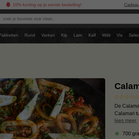
10% korting op je eerste bestelling!
Cadea
oek
avoriete
tuk
Pakketten
Rund
Varken
Kip
Lam
Kalf
Wild
Vis
Selec
ees..
Calama
De Calamar
Calamari tu
lees meer
700 gr