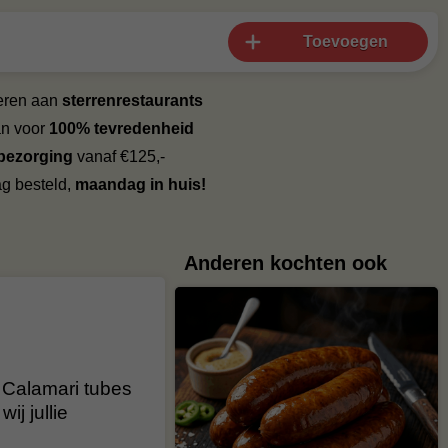
Toevoegen
veren aan
sterrenrestaurants
an voor
100% tevredenheid
 bezorging
vanaf €125,-
g besteld,
maandag in huis!
Anderen kochten ook
e Calamari tubes
ij jullie