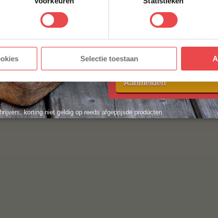
Voorkeuren
Statistieken
E-MAILADRES
*
Met jouw aanmelding ga je akkoord
ookies
Selectie toestaan
A
voorwaarden.
Aanmelden
hrijvers, korting niet geldig op reeds afgeprijsde producten.