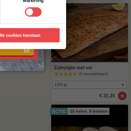
Marketing
 met onze
algemene
lle cookies toestaan
Zalmzijde met vel
(8
beoordelingen
)
€ 31,35
10 halen, 8 betalen
ACTIE