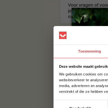
Voor vragen of voor
jouw vraag hier nie
naar:
info@bbqualit
Toestemming
Deze website maakt gebruik
We gebruiken cookies om cont
websiteverkeer te analyseren
media, adverteren en analys
verstrekt of die ze hebben v
Toestemmingsselectie