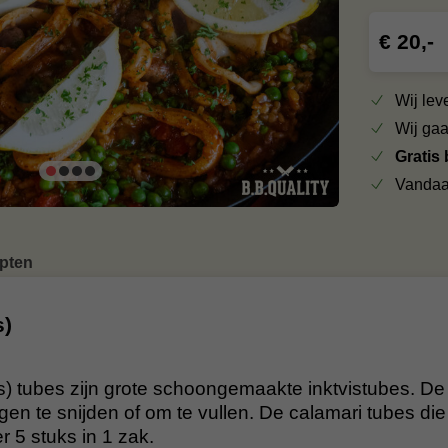
€ 20,-
Wij le
Wij ga
Gratis
Vandaa
pten
s)
is) tubes zijn grote schoongemaakte inktvistubes. D
ngen te snijden of om te vullen. De calamari tubes die w
r 5 stuks in 1 zak.