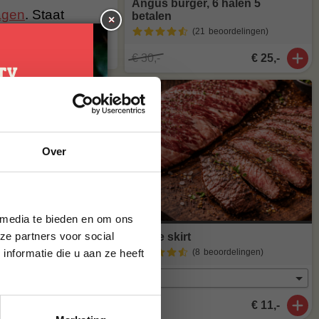
Angus burger, 6 halen 5
agen
. Staat
betalen
×
stuur een mailtje
(21
beoordelingen
)
€ 30,-
€ 25,-
je
Over
g*
brief en ontvang
ste bestelling.
 media te bieden en om ons
ze partners voor social
Inside skirt
nformatie die u aan ze heeft
(8
beoordelingen
)
€ 11,-