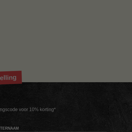
elling
tingscode voor 10% korting*
HTERNAAM