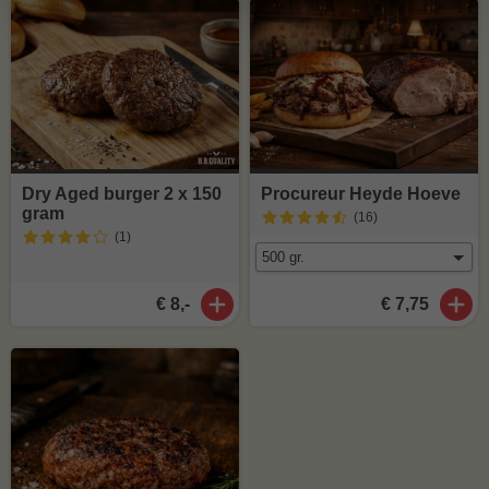
Dry Aged burger 2 x 150
Procureur Heyde Hoeve
gram
(16
)
(1
)
€ 8,-
€ 7,75