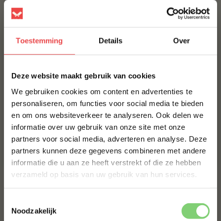
nog en ervaar de smaak van BBQuality!
Contact
Toestemming
Details
Over
Voor vragen of voor extra informatie kun je kijken bij
de
veelgestelde vragen
. Staat jouw vraag hier niet
×
tussen? Stuur dan een berichtje via
WhatsApp
, of stuur
Deze website maakt gebruik van cookies
een mailtje naar:
info@bbquality.nl
. We helpen je graag!
We gebruiken cookies om content en advertenties te
personaliseren, om functies voor social media te bieden
Recepten
en om ons websiteverkeer te analyseren. Ook delen we
10% korting op je
Ingredienten
informatie over uw gebruik van onze site met onze
eerste bestelling*
partners voor social media, adverteren en analyse. Deze
Voedingswaarde
Schrijf je in voor onze nieuwsbrief en ontvang direct
partners kunnen deze gegevens combineren met andere
10% korting op jouw eerste bestelling.
Veelgestelde vragen
informatie die u aan ze heeft verstrekt of die ze hebben
VOORNAAM
*
verzameld op basis van uw gebruik van hun services.
MAAK JE DRY AGED MERG BURGER 2 X 150 GRAM COMPLEET!
Toestemmingsselectie
BBQUALITY BEEF RUB
ACHTERNAAM
*
Noodzakelijk
€ 9,95