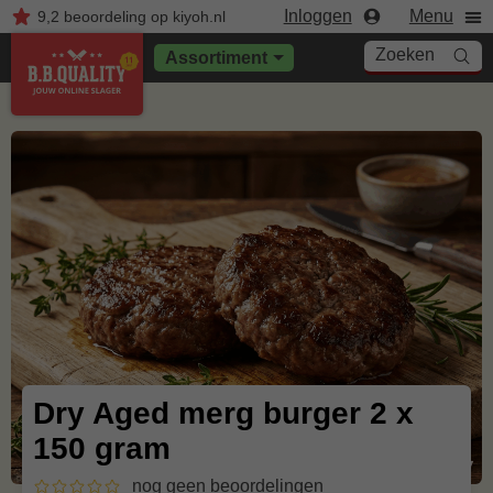
Inloggen
Menu
9,2
beoordeling
op kiyoh.nl
Zoeken
Assortiment
Dry Aged merg burger 2 x
150 gram
nog geen beoordelingen