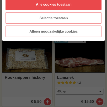
BBQUALITY SPG RUB
Alle cookies toestaan
* Alleen voor nieuwe inschrijvers, korting niet geldig op reeds
afgeprijsde producten.
€ 10,50
Selectie toestaan
Bestel alles
Alleen noodzakelijke cookies
ACTIE
Aanbieding
Rooksnippers hickory
Lamsnek
(1
)
€ 5,50
€ 15,60