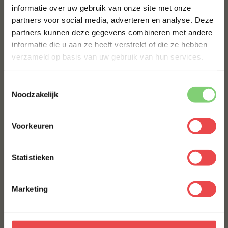
ANGUS BURGER, 6 HALEN 5 BETALEN
informatie over uw gebruik van onze site met onze
eerste bestelling*
partners voor social media, adverteren en analyse. Deze
€ 30,-
€ 25,-
Schrijf je in voor onze nieuwsbrief en ontvang direct
partners kunnen deze gegevens combineren met andere
10% korting op jouw eerste bestelling.
VARKENSSCHNITZEL
informatie die u aan ze heeft verstrekt of die ze hebben
VOORNAAM
*
verzameld op basis van uw gebruik van hun services.
€ 7,-
Toestemmingsselectie
ANGUS KOGELBIEFSTUK
ACHTERNAAM
*
Noodzakelijk
€ 4,75
Voorkeuren
E-MAILADRES
*
Statistieken
Met jouw aanmelding ga je akkoord met onze
algemene
voorwaarden.
Marketing
Aanmelden