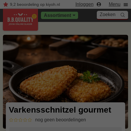
Inloggen
Menu
9,2
beoordeling
op kiyoh.nl
Zoeken
Assortiment
Varkensschnitzel gourmet
nog geen beoordelingen