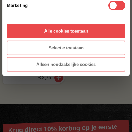
voorwaarden.
Marketing
Aanmelden
Alle cookies toestaan
* Alleen voor nieuwe inschrijvers, korting niet geldig op reeds
afgeprijsde producten.
Selectie toestaan
Kipdijmedaillon gourmet
Alleen noodzakelijke cookies
(2
)
€ 2,75
Krijg direct 10% korting op je eerste