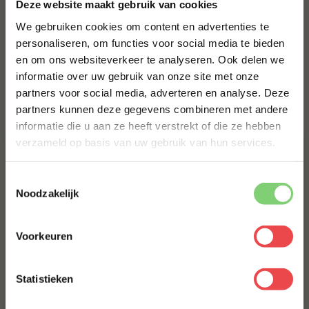
Deze website maakt gebruik van cookies
€ 5,50
We gebruiken cookies om content en advertenties te
BBQUALITY SATÉSAUS
personaliseren, om functies voor social media te bieden
en om ons websiteverkeer te analyseren. Ook delen we
10% korting op je
€ 5,50
informatie over uw gebruik van onze site met onze
eerste bestelling*
partners voor social media, adverteren en analyse. Deze
Schrijf je in voor onze nieuwsbrief en ontvang direct
Bestel alles
partners kunnen deze gegevens combineren met andere
10% korting op jouw eerste bestelling.
informatie die u aan ze heeft verstrekt of die ze hebben
VOORNAAM
*
verzameld op basis van uw gebruik van hun services.
Toestemmingsselectie
ACHTERNAAM
*
Noodzakelijk
Voorkeuren
E-MAILADRES
*
Slavink gourmet
Angus biefstuk gourmet
(1
)
(1
)
Statistieken
€ 2,50
€ 4,-
Met jouw aanmelding ga je akkoord met onze
algemene