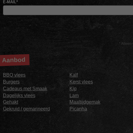
E-MAIL
*
* Alleen 
Aanbod
BBQ vlees
Kalf
Burgers
Kerst vlees
Cadeaus met Smaak
Kip
Dagelijks vlees
Lam
Gehakt
Maaltijdgemak
Gekruid / gemarineerd
Picanha