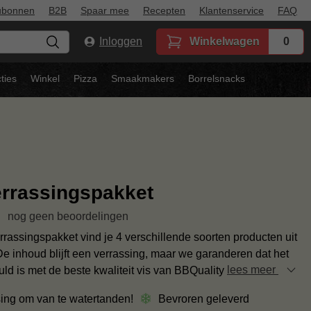
ubonnen
B2B
Spaar mee
Recepten
Klantenservice
FAQ
Inloggen
Winkelwagen
0
ties
Winkel
Pizza
Smaakmakers
Borrelsnacks
errassingspakket
nog geen beoordelingen
verrassingspakket vind je 4 verschillende soorten producten uit
De inhoud blijft een verrassing, maar we garanderen dat het
ld is met de beste kwaliteit vis van BBQuality
lees meer
ing om van te watertanden!
Bevroren geleverd