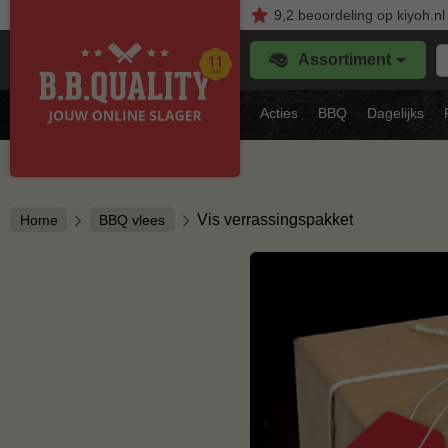
9,2
beoordeling
op kiyoh.nl
Z
Assortiment
je
f
s
Acties
BBQ
Dagelijks
vl
Vis verrassingspakket
Home
BBQ vlees