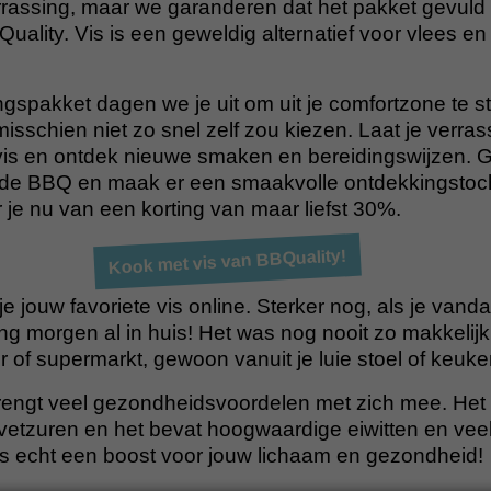
errassing, maar we garanderen dat het pakket gevuld
Quality. Vis is een geweldig alternatief voor vlees en
ingspakket dagen we je uit om uit je comfortzone te s
misschien niet zo snel zelf zou kiezen. Laat je verra
 vis en ontdek nieuwe smaken en bereidingswijzen. 
 de BBQ en maak er een smaakvolle ontdekkingstoc
 je nu van een korting van maar liefst 30%.
Kook met vis van BBQuality!
je jouw favoriete vis online. Sterker nog, als je vand
ing morgen al in huis! Het was nog nooit zo makkelijk.
 of supermarkt, gewoon vanuit je luie stoel of keuke
rengt veel gezondheidsvoordelen met zich mee. Het i
etzuren en het bevat hoogwaardige eiwitten en veel
dus echt een boost voor jouw lichaam en gezondheid!