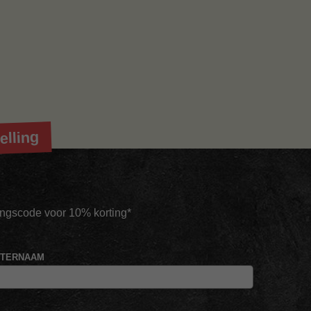
elling
tingscode voor 10% korting*
HTERNAAM