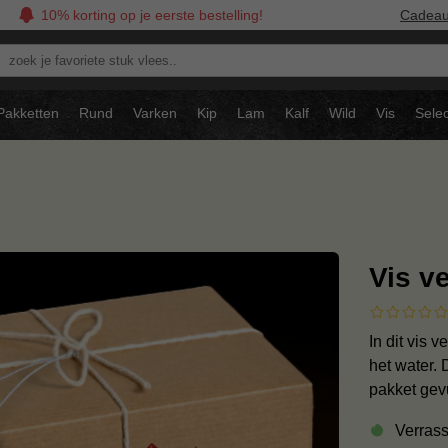
10% korting op je eerste bestelling!
Cadea
oek
avoriete
tuk
Pakketten
Rund
Varken
Kip
Lam
Kalf
Wild
Vis
Selec
ees..
Vis v
In dit vis 
het water. 
pakket gevu
Verrass