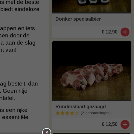
 is met de beste
 biedt eindeloze
Donker speciaalbier
tappen en iets
€ 12,90
ssen door de
Ga aan de slag
ht van!
aag bestelt, dan
 Geen ritje
ntafel.
Runderstaart gezaagd
s een rijke
(2
beoordelingen
)
 essentiële
€ 12,50
×