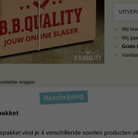
UITVE
Wij le
Wij ga
Gratis
Vandaa
gestelde vragen
Beschrijving
pakket
ngspakket vind je 4 verschillende soorten producten ui