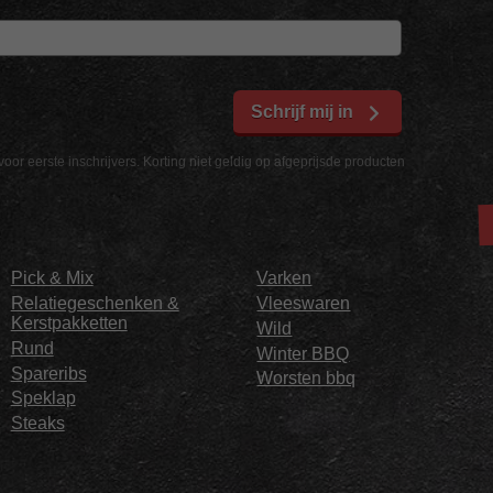
Schrijf mij in
voor eerste inschrijvers. Korting niet geldig op afgeprijsde producten
Pick & Mix
Varken
Relatiegeschenken &
Vleeswaren
Kerstpakketten
Wild
Rund
Winter BBQ
Spareribs
Worsten bbq
Speklap
Steaks