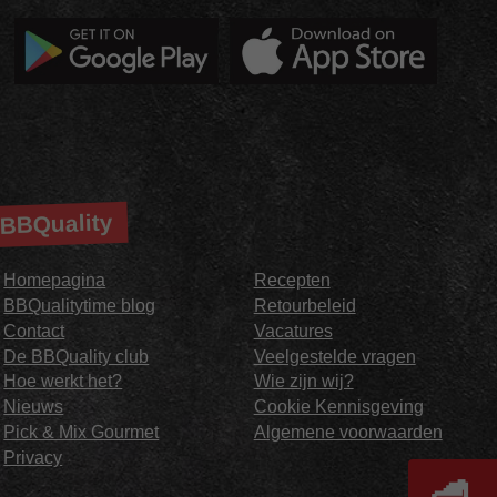
BBQuality
Homepagina
Recepten
BBQualitytime blog
Retourbeleid
Contact
Vacatures
De BBQuality club
Veelgestelde vragen
Hoe werkt het?
Wie zijn wij?
Nieuws
Cookie Kennisgeving
Pick & Mix Gourmet
Algemene voorwaarden
Privacy