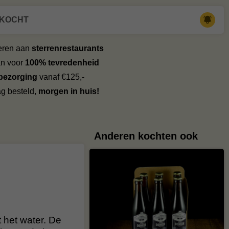
RKOCHT
veren aan
sterrenrestaurants
an voor
100% tevredenheid
 bezorging
vanaf €125,-
g besteld,
morgen in huis!
Anderen kochten ook
t het water. De