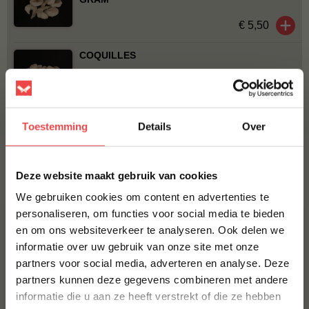
€ 5,50
COQUILLES
€ 11,50
BBQUALITY FISH RUB
Toestemming
Details
Over
€ 10,50
×
Deze website maakt gebruik van cookies
Bestel alles
We gebruiken cookies om content en advertenties te
personaliseren, om functies voor social media te bieden
en om ons websiteverkeer te analyseren. Ook delen we
10% korting op je
informatie over uw gebruik van onze site met onze
eerste bestelling*
partners voor social media, adverteren en analyse. Deze
Schrijf je in voor onze nieuwsbrief en ontvang direct
partners kunnen deze gegevens combineren met andere
10% korting op jouw eerste bestelling.
informatie die u aan ze heeft verstrekt of die ze hebben
VOORNAAM
*