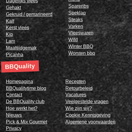
Dagelijks vlees
Spareribs
Gehakt
Speklap
Gekruid / gemarineerd
Steaks
Kalf
Varken
Kerst vlees
Vleeswaren
Kip
Wild
Lam
Winter BBQ
Maaltijdgemak
Worsten bbq
Picanha
BBQuality
Homepagina
Recepten
BBQualitytime blog
Retourbeleid
Contact
Vacatures
De BBQuality club
Veelgestelde vragen
Hoe werkt het?
Wie zijn wij?
Nieuws
Cookie Kennisgeving
Pick & Mix Gourmet
Algemene voorwaarden
Privacy