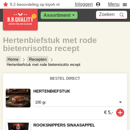
Inloggen
Menu
9,2
beoordeling
op kiyoh.nl
Zoeken
Assortiment
Hertenbiefstuk met rode
bietenrisotto recept
Home
Recepten
Hertenbiefstuk met rode bietenrisotto recept
BESTEL DIRECT
HERTENBIEFSTUK
€ 5,-
ROOKSNIPPERS SINAASAPPEL