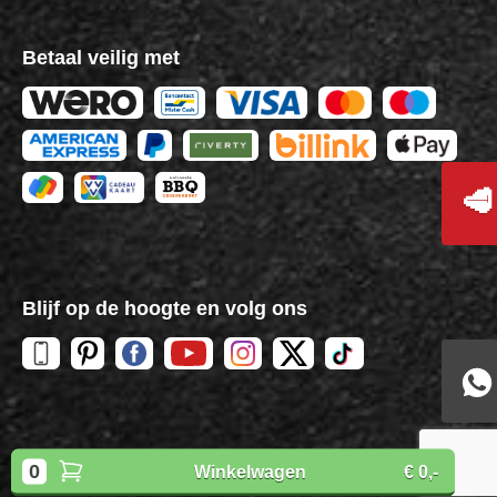
Betaal veilig met
🥩
Blijf op de hoogte en volg ons
Copyright
BBQuality
| 2026
0
Winkelwagen
€ 0,-