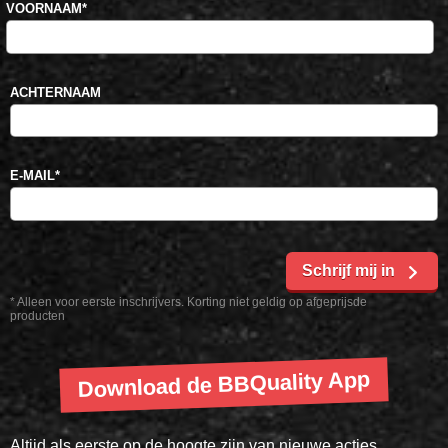
VOORNAAM
*
ACHTERNAAM
E-MAIL
*
Schrijf mij in
* Alleen voor eerste inschrijvers. Korting niet geldig op afgeprijsde
producten
Download de BBQuality App
Altijd als eerste op de hoogte zijn van nieuwe acties,