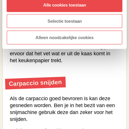
opletten dat de kaas niet verbrand, je kan
Alle cookies toestaan
altijd voorzichtig het bakpapier een kwartslag
draaien als de kaas dreigt te verbranden. Als
Selectie toestaan
de kaas krokant is haal je voorzichtig het
bakpapier met de kaas van de BBQ. Leg een
Alleen noodzakelijke cookies
stuk keukenpapier klaar en leg hier de
krokante Parmezaanse kaas op. Zo zorg je
ervoor dat het vet wat er uit de kaas komt in
het keukenpapier trekt.
Carpaccio snijden
Als de carpaccio goed bevroren is kan deze
gesneden worden. Ben je in het bezit van een
snijmachine gebruik deze dan zeker voor het
snijden.