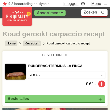
Inloggen
Menu
9,2
beoordeling
op kiyoh.nl
Zoeken
Assortiment
Koud gerookt carpaccio recept
Home
Recepten
Koud gerookt carpaccio recept
BESTEL DIRECT
RUNDERACHTERMUIS LA FINCA
€ 62,-
Bestel alles