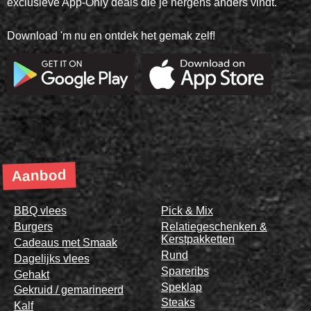
exclusieve App-Only deals die je nergens anders vindt.
Download 'm nu en ontdek het gemak zelf!
Aanbod
BBQ vlees
Pick & Mix
Burgers
Relatiegeschenken &
Kerstpakketten
Cadeaus met Smaak
Rund
Dagelijks vlees
Spareribs
Gehakt
Speklap
Gekruid / gemarineerd
Steaks
Kalf