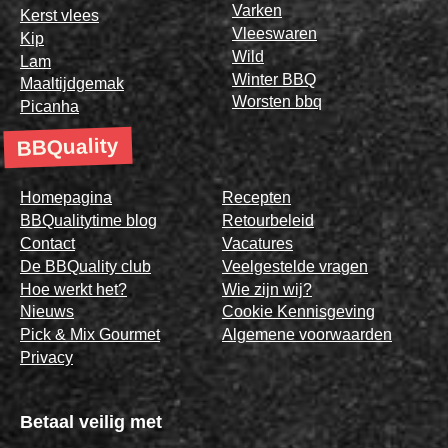
Varken
Kerst vlees
Vleeswaren
Kip
Wild
Lam
Winter BBQ
Maaltijdgemak
Worsten bbq
Picanha
BBQuality
Homepagina
Recepten
BBQualitytime blog
Retourbeleid
Contact
Vacatures
De BBQuality club
Veelgestelde vragen
Hoe werkt het?
Wie zijn wij?
Nieuws
Cookie Kennisgeving
Pick & Mix Gourmet
Algemene voorwaarden
Privacy
Betaal veilig met