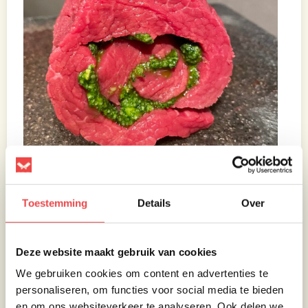
Toestemming
Details
Over
Bladerdeeg kaas-toast
Steek nu de BBQ aan en maak deze gereed
Deze website maakt gebruik van cookies
voor
een indirecte bereiding
op een dome-
We gebruiken cookies om content en advertenties te
temperatuur van 180 graden Celsius met
personaliseren, om functies voor social media te bieden
pizzasteen.
en om ons websiteverkeer te analyseren. Ook delen we