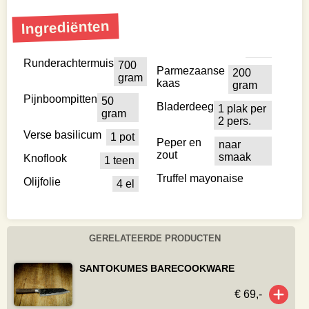
Ingrediënten
Runderachtermuis
700
Parmezaanse
200
gram
kaas
gram
Pijnboompitten
50
Bladerdeeg
1 plak per
gram
2 pers.
Verse basilicum
1 pot
Peper en
naar
zout
smaak
Knoflook
1 teen
Truffel mayonaise
Olijfolie
4 el
GERELATEERDE PRODUCTEN
SANTOKUMES BARECOOKWARE
€ 69,-