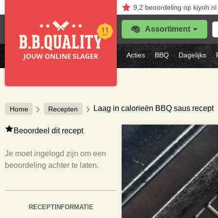
9,2
beoordeling
op kiyoh.nl
Z
Assortiment
je
f
s
Acties
BBQ
Dagelijks
vl
Laag in calorieën BBQ saus recept
Home
Recepten
Beoordeel dit recept
Je moet ingelogd zijn om een
beoordeling achter te laten.
RECEPTINFORMATIE