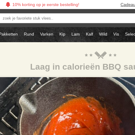
10% korting op je eerste bestelling!
Cadea
oek
avoriete
tuk
Pakketten
Rund
Varken
Kip
Lam
Kalf
Wild
Vis
Selec
ees..
Laag in calorieën BBQ sa