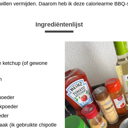
u willen vermijden. Daarom heb ik deze caloriearme BBQ
Ingrediëntenlijst
e ketchup (of gewone
n
apoeder
okpoeder
eder
aak (ik gebruikte chipotle