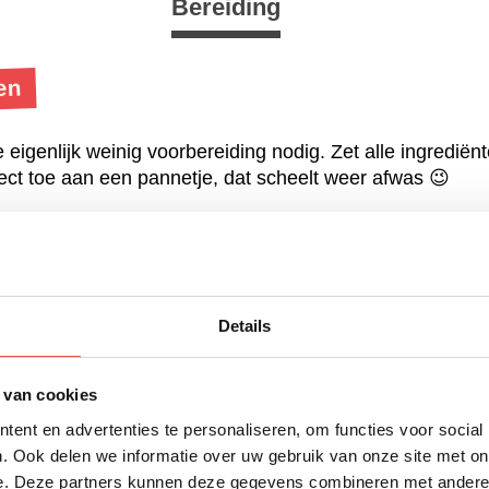
Bereiding
en
eigenlijk weinig voorbereiding nodig. Zet alle ingrediënt
ct toe aan een pannetje, dat scheelt weer afwas 😉
elkaar zodra het in de pan zit. Wil je extra rooksmaak t
 de BBQ en voeg wat rookhout toe aan de brandende ho
 10 minuten zachtjes pruttelen.
an de BBQ en proef of je hem nog wat zoeter of pittiger
Details
deze saus ongeveer 7–10 kcal.
 van cookies
ent en advertenties te personaliseren, om functies voor social
. Ook delen we informatie over uw gebruik van onze site met on
e. Deze partners kunnen deze gegevens combineren met andere i