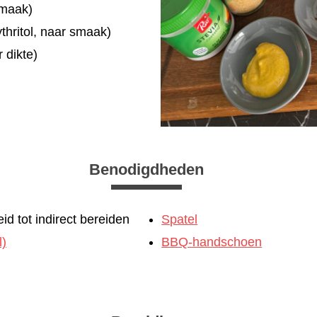
smaak)
ythritol, naar smaak)
 dikte)
Benodigdheden
d tot indirect bereiden
Spatel
l)
BBQ-handschoen