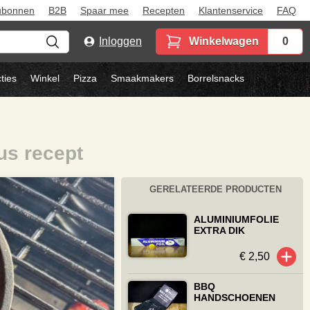
ubonnen
B2B
Spaar mee
Recepten
Klantenservice
FAQ
Inloggen
Winkelwagen
0
ties
Winkel
Pizza
Smaakmakers
Borrelsnacks
us recept
GERELATEERDE PRODUCTEN
ALUMINIUMFOLIE
EXTRA DIK
€ 2,50
BBQ
HANDSCHOENEN