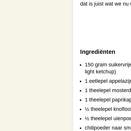
dat is juist wat we n
Ingrediënten
150 gram suikervrij
light ketchup)
1 eetlepel appelazij
1 theelepel mosterd
1 theelepel paprik
½ theelepel knoflo
½ theelepel uienpo
chilipoeder naar sm