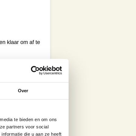
en klaar om af te
oevoegen? Zet het
utskool. Laat de
 wilt maken.
Over
 media te bieden en om ons
ze partners voor social
nformatie die u aan ze heeft