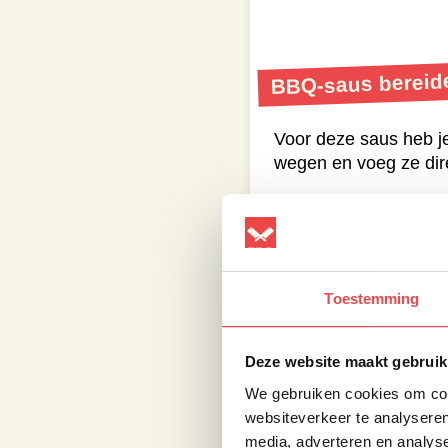
BBQ-saus bereid
Voor deze saus heb je 
wegen en voeg ze dire
Roer alles goed door 
pannetje dan even op
saus vervolgens 5 tot
Haal de saus daarna v
Toestemming
Per eetlepel bevat 
Deze website maakt gebruik
We gebruiken cookies om cont
websiteverkeer te analyseren
media, adverteren en analys