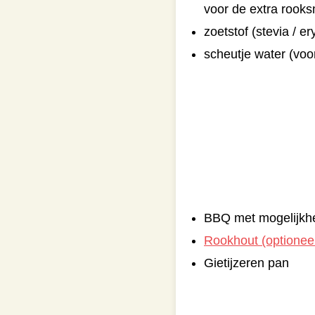
voor de extra rook
zoetstof (stevia / er
scheutje water (voor
BBQ met mogelijkhei
Rookhout (optionee
Gietijzeren pan