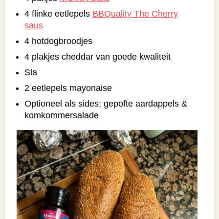
4 flinke eetlepels
BBQuality The Cherry
saus
4 hotdogbroodjes
4 plakjes cheddar van goede kwaliteit
Sla
2 eetlepels mayonaise
Optioneel als sides; gepofte aardappels &
komkommersalade