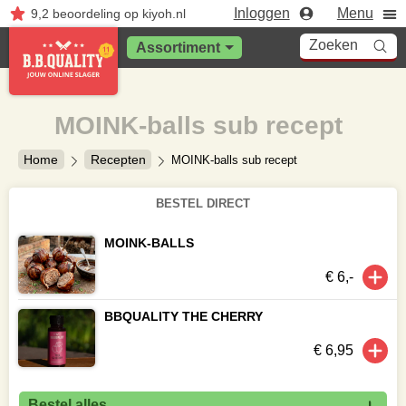
Inloggen
Menu
9,2
beoordeling
op kiyoh.nl
Zoeken
Assortiment
MOINK-balls sub recept
Home
Recepten
MOINK-balls sub recept
BESTEL DIRECT
MOINK-BALLS
€ 6,-
BBQUALITY THE CHERRY
€ 6,95
Bestel alles