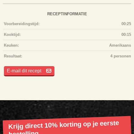
RECEPTINFORMATIE
Voorbereidingstijd:
00:25
Kooktijd:
00:15
Keuken:
Amerikaans
Resultaat:
4 personen
E-mail dit recept
Krijg direct 10% korting op je eerste