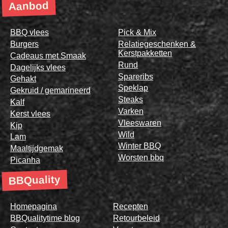
Aanbod
BBQ vlees
Pick & Mix
Burgers
Relatiegeschenken &
Kerstpakketten
Cadeaus met Smaak
Rund
Dagelijks vlees
Spareribs
Gehakt
Speklap
Gekruid / gemarineerd
Steaks
Kalf
Varken
Kerst vlees
Vleeswaren
Kip
Wild
Lam
Winter BBQ
Maaltijdgemak
Worsten bbq
Picanha
BBQuality
Homepagina
Recepten
BBQualitytime blog
Retourbeleid