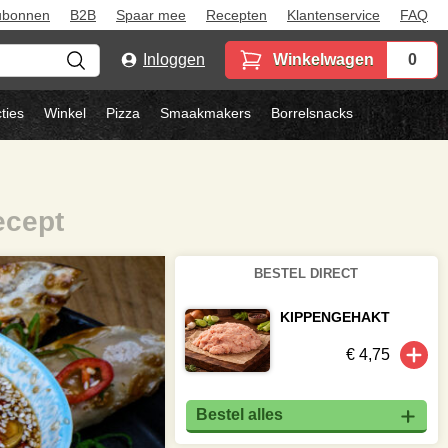
ubonnen
B2B
Spaar mee
Recepten
Klantenservice
FAQ
Inloggen
Winkelwagen
0
ties
Winkel
Pizza
Smaakmakers
Borrelsnacks
ecept
BESTEL DIRECT
KIPPENGEHAKT
€ 4,75
Bestel alles