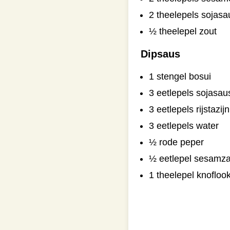
2 theelepels sojasa
½ theelepel zout
Dipsaus
1 stengel bosui
3 eetlepels sojasau
3 eetlepels rijstazijn
3 eetlepels water
½ rode peper
½ eetlepel sesamz
1 theelepel knofloo