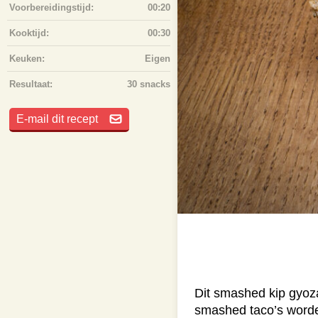
Voorbereidingstijd:
00:20
Kooktijd:
00:30
Keuken:
Eigen
Resultaat:
30 snacks
E-mail dit recept
Dit smashed kip gyoza
smashed taco’s word