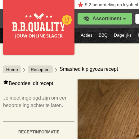
9,2
beoordeling
op kiyoh.nl
Z
Assortiment
je
f
s
Acties
BBQ
Dagelijks
vl
Smashed kip gyoza recept
Home
Recepten
Beoordeel dit recept
Je moet ingelogd zijn om een
beoordeling achter te laten.
RECEPTINFORMATIE