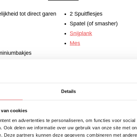
jkheid tot direct garen
2 Spuitflesjes
Spatel (of smasher)
Snijplank
Mes
miniumbakjes
Voorbereiding
Details
ken van de BBQ. Zorg evoor dat je met een dome-tempe
werken. De BBQ heeft een
directe opstelling
nodig. Laat d
 van cookies
warmen.
ent en advertenties te personaliseren, om functies voor social
. Ook delen we informatie over uw gebruik van onze site met on
Bereiding
e. Deze partners kunnen deze gegevens combineren met andere i