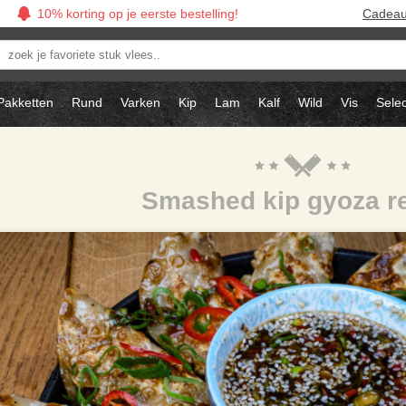
10% korting op je eerste bestelling!
Cadea
oek
avoriete
tuk
Pakketten
Rund
Varken
Kip
Lam
Kalf
Wild
Vis
Selec
ees..
Smashed kip gyoza r