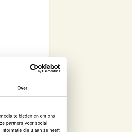
Over
ratuur van 180
e plancha of
 media te bieden en om ons
ze partners voor social
nformatie die u aan ze heeft