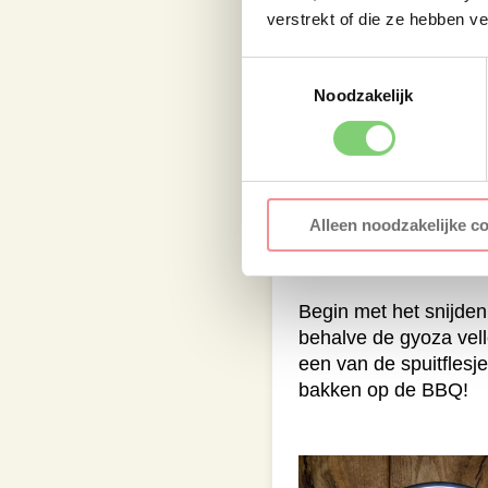
verstrekt of die ze hebben v
Toestemmingsselectie
Dipsaus
Noodzakelijk
Snijd de bosui en rod
dipsaus is klaar. Hoe 
Alleen noodzakelijke c
Gyoza
Begin met het snijden
behalve de gyoza vell
een van de spuitfles
bakken op de BBQ!