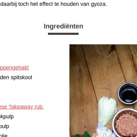
 daarbij toch het effect te houden van gyoza.
Ingrediënten
ippengehakt
den spitskool
ese Takeaway rub
okpulp
pulp
olie