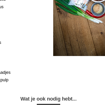
us
s
aadjes
kpulp
Wat je ook nodig hebt...