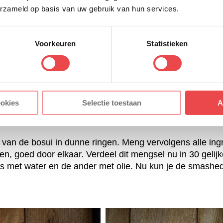
erzameld op basis van uw gebruik van hun services.
Voorkeuren
Statistieken
e peper in dunne ringen. Meng nu alle ingrediënten door
makkelijk kan het zijn?
ookies
Selectie toestaan
A
 van de bosui in dunne ringen. Meng vervolgens alle ing
en, goed door elkaar. Verdeel dit mengsel nu in 30 gelij
jes met water en de ander met olie. Nu kun je de smash