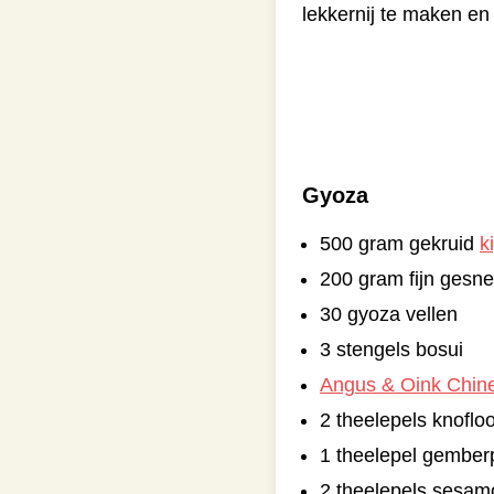
lekkernij te maken en
Gyoza
500 gram gekruid
k
200 gram fijn gesne
30 gyoza vellen
3 stengels bosui
Angus & Oink Chin
2 theelepels knoflo
1 theelepel gember
2 theelepels sesam