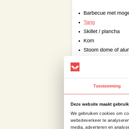
Barbecue met mogeli
Tang
Skillet / plancha
Kom
Stoom dome of alu
Toestemming
Begin met het aanste
graden Celsius kan 
Deze website maakt gebruik
skillets goed mee op
We gebruiken cookies om cont
websiteverkeer te analyseren
media, adverteren en analys