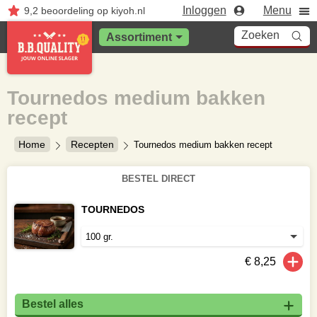
Inloggen
Menu
9,2
beoordeling
op kiyoh.nl
Zoeken
Assortiment
Tournedos medium bakken
recept
Home
Recepten
Tournedos medium bakken recept
BESTEL DIRECT
TOURNEDOS
€ 8,25
Bestel alles