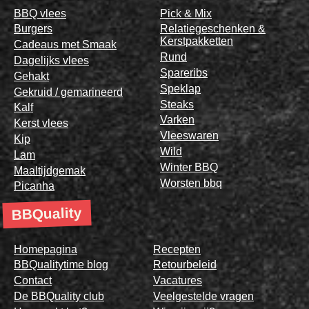
BBQ vlees
Pick & Mix
Burgers
Relatiegeschenken &
Kerstpakketten
Cadeaus met Smaak
Rund
Dagelijks vlees
Spareribs
Gehakt
Speklap
Gekruid / gemarineerd
Steaks
Kalf
Varken
Kerst vlees
Vleeswaren
Kip
Wild
Lam
Winter BBQ
Maaltijdgemak
Worsten bbq
Picanha
BBQuality
Homepagina
Recepten
BBQualitytime blog
Retourbeleid
Contact
Vacatures
De BBQuality club
Veelgestelde vragen