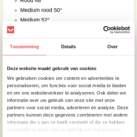
Rood 48°
Medium rood 50°
Medium 52°
Doorbakken 56°
Dus voor de gewenste garing, haal je het
vlees er 3° Celsius eerder af. Het vlees gaart
Toestemming
Details
Over
door tijdens het eventjes rusten en serveren.
Voor de garing ‘rood’ zal dit minder snel gaan
gezien de temperatuur lager ligt, bij medium
Deze website maakt gebruik van cookies
bakken gaat de garing wat sneller door bij het
We gebruiken cookies om content en advertenties te
rusten.
personaliseren, om functies voor social media te bieden
en om ons websiteverkeer te analyseren. Ook delen we
informatie over uw gebruik van onze site met onze
partners voor social media, adverteren en analyse. Deze
partners kunnen deze gegevens combineren met andere
informatie die u aan ze heeft verstrekt of die ze hebben
verzameld op basis van uw gebruik van hun services.