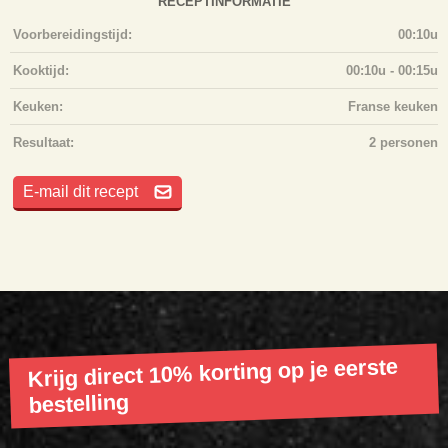
RECEPTINFORMATIE
Voorbereidingstijd:
00:10u
Kooktijd:
00:10u - 00:15u
Keuken:
Franse keuken
Resultaat:
2 personen
E-mail dit recept
Krijg direct 10% korting op je eerste
bestelling