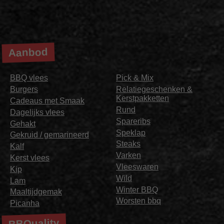
Aanbod
BBQ vlees
Pick & Mix
Burgers
Relatiegeschenken &
Kerstpakketten
Cadeaus met Smaak
Rund
Dagelijks vlees
Spareribs
Gehakt
Speklap
Gekruid / gemarineerd
Steaks
Kalf
Varken
Kerst vlees
Vleeswaren
Kip
Wild
Lam
Winter BBQ
Maaltijdgemak
Worsten bbq
Picanha
BBQuality