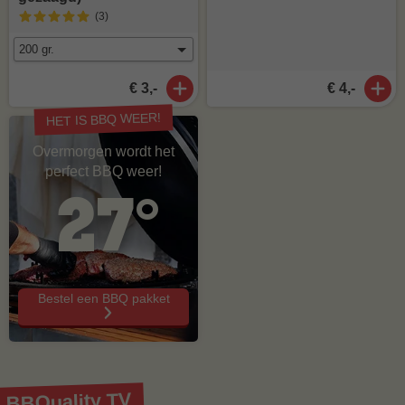
(3
)
€ 3,-
€ 4,-
HET IS BBQ WEER!
Overmorgen wordt het
perfect BBQ weer!
27°
Bestel een BBQ pakket
BBQuality TV