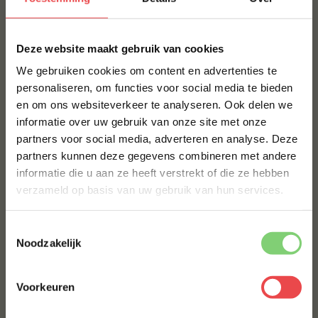
Maak jouw dagelijkse vlees bijzonder!
×
Deze website maakt gebruik van cookies
Heb je juist wat meer tijd om jouw maaltijd te
We gebruiken cookies om content en advertenties te
bereiden? Dan kan je het dagelijks vlees juist
personaliseren, om functies voor social media te bieden
specialer klaarmaken! Vaak wordt er bij alledaags
en om ons websiteverkeer te analyseren. Ook delen we
10% korting op je
vlees gedacht aan vlees dat snel klaar is, maar ook
informatie over uw gebruik van onze site met onze
eerste bestelling*
met kip, rund of varkensvlees kunnen heerlijke
partners voor social media, adverteren en analyse. Deze
gerechten worden bereid.
Schrijf je in voor onze nieuwsbrief en ontvang direct
partners kunnen deze gegevens combineren met andere
10% korting op jouw eerste bestelling.
Kijk hiervoor eens op onze
receptenpagina
of ga aan
informatie die u aan ze heeft verstrekt of die ze hebben
VOORNAAM
*
de slag met verschillende
rubs
om dagelijks vlees
verzameld op basis van uw gebruik van hun services.
nog meer smaak te geven.
Toestemmingsselectie
Kies voor het dagelijkse vlees van
ACHTERNAAM
*
Noodzakelijk
BBQuality
Bij BBQuality draait alles om betaalbaar
Voorkeuren
E-MAILADRES
*
kwaliteitsvlees. Met ons dagelijkse vlees staan wij
voor jou klaar tijdens de drukkere dagen! Wie kiest er