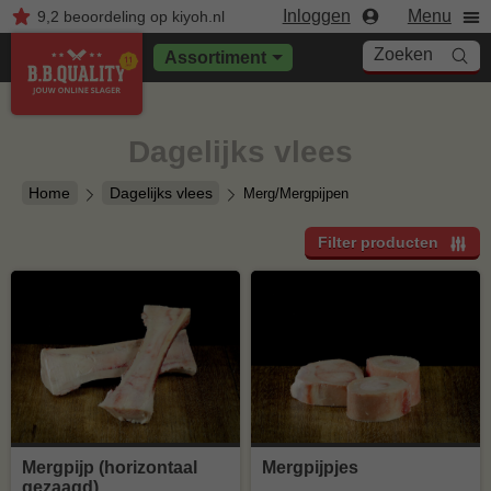
Inloggen
Menu
9,2
beoordeling
op kiyoh.nl
Zoeken
Assortiment
Dagelijks vlees
Home
Dagelijks vlees
Merg/Mergpijpen
Filter producten
Mergpijp (horizontaal
Mergpijpjes
gezaagd)