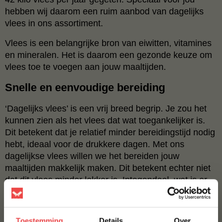
hebben wij daarom een ruim aanbod van dagelijks
vlees in ons assortiment.
Vlees is een belangrijke bron van eiwitten, vitamines
en mineralen. Het is daarom een gezonde keuze om
vlees toe te voegen aan jouw maaltijden.
Snelle en eenvoudige bereiding
‘Dagelijks vlees’ is een vrij breed begrip. Je zou het
kunnen zien als het vlees dat wat toegankelijker is.
Dit betekent dat je relatief minder bereidingstijd nodig
hebt, ideaal voor de drukkere dagen. Met ons
dagelijkse vlees willen we het bereiden jouw
maaltijden makkelijk maken. Dit betekent echter niet
dat dit vlees minder lekker is. Integendeel, wat is er
nu lekkerder dan een heerlijk, sappig stukje vlees na
een lange dag? Even lekker bijkomen aan tafel.
BBQuality doet de rest!
Toestemming
Details
Over