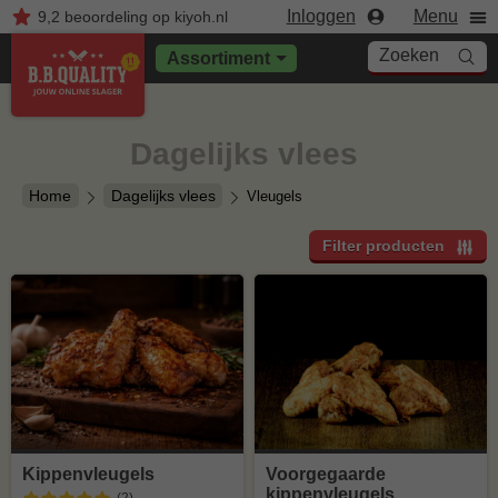
Inloggen
Menu
9,2
beoordeling
op kiyoh.nl
Zoeken
Assortiment
Dagelijks vlees
Home
Dagelijks vlees
Vleugels
Filter producten
Kippenvleugels
Voorgegaarde
kippenvleugels