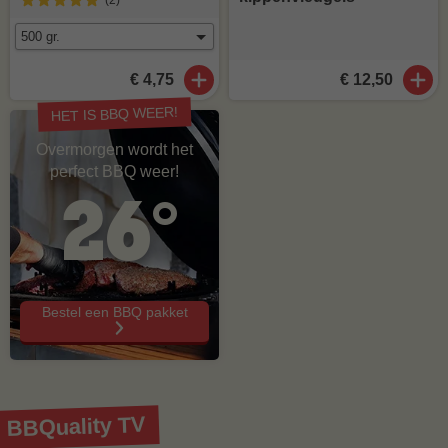
(2
)
€ 4,75
€ 12,50
HET IS BBQ WEER!
Overmorgen wordt het
perfect BBQ weer!
26°
Bestel een BBQ pakket
BBQuality TV