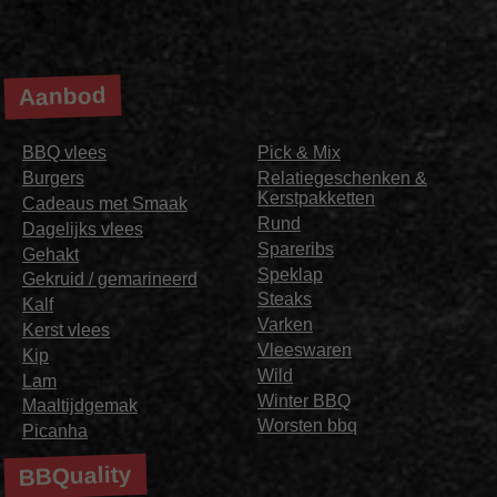
Aanbod
BBQ vlees
Pick & Mix
Burgers
Relatiegeschenken &
Kerstpakketten
Cadeaus met Smaak
Rund
Dagelijks vlees
Spareribs
Gehakt
Speklap
Gekruid / gemarineerd
Steaks
Kalf
Varken
Kerst vlees
Vleeswaren
Kip
Wild
Lam
Winter BBQ
Maaltijdgemak
Worsten bbq
Picanha
BBQuality