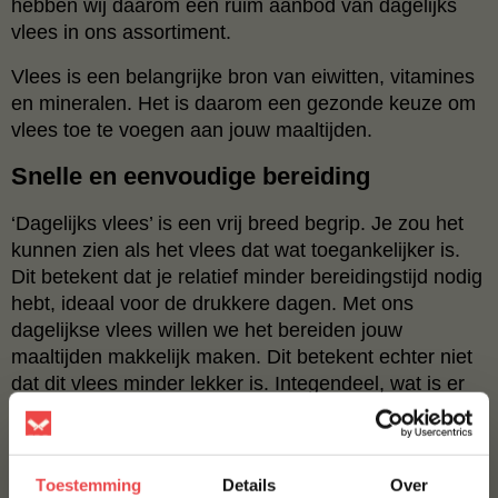
hebben wij daarom een ruim aanbod van dagelijks
vlees in ons assortiment.
Vlees is een belangrijke bron van eiwitten, vitamines
en mineralen. Het is daarom een gezonde keuze om
vlees toe te voegen aan jouw maaltijden.
Snelle en eenvoudige bereiding
‘Dagelijks vlees’ is een vrij breed begrip. Je zou het
kunnen zien als het vlees dat wat toegankelijker is.
Dit betekent dat je relatief minder bereidingstijd nodig
hebt, ideaal voor de drukkere dagen. Met ons
dagelijkse vlees willen we het bereiden jouw
maaltijden makkelijk maken. Dit betekent echter niet
dat dit vlees minder lekker is. Integendeel, wat is er
nu lekkerder dan een heerlijk, sappig stukje vlees na
een lange dag? Even lekker bijkomen aan tafel.
BBQuality doet de rest!
Toestemming
Details
Over