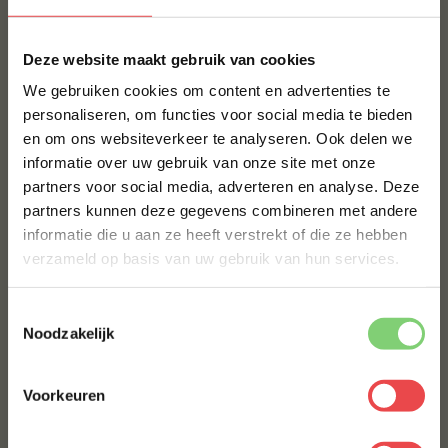
Maak jouw dagelijkse vlees bijzonder!
×
Deze website maakt gebruik van cookies
Heb je juist wat meer tijd om jouw maaltijd te
bereiden? Dan kan je het dagelijks vlees juist
We gebruiken cookies om content en advertenties te
specialer klaarmaken! Vaak wordt er bij alledaags
personaliseren, om functies voor social media te bieden
vlees gedacht aan vlees dat snel klaar is, maar ook
en om ons websiteverkeer te analyseren. Ook delen we
10% korting op je
met kip, rund of varkensvlees kunnen heerlijke
informatie over uw gebruik van onze site met onze
eerste bestelling*
gerechten worden bereid.
partners voor social media, adverteren en analyse. Deze
Schrijf je in voor onze nieuwsbrief en ontvang direct
partners kunnen deze gegevens combineren met andere
10% korting op jouw eerste bestelling.
Kijk hiervoor eens op onze
receptenpagina
of ga aan
informatie die u aan ze heeft verstrekt of die ze hebben
de slag met verschillende
rubs
om dagelijks vlees
VOORNAAM
*
verzameld op basis van uw gebruik van hun services.
nog meer smaak te geven.
Kies voor het dagelijkse vlees van
Toestemmingsselectie
ACHTERNAAM
*
Noodzakelijk
BBQuality
Bij BBQuality draait alles om betaalbaar
Voorkeuren
kwaliteitsvlees. Met ons dagelijkse vlees staan wij
E-MAILADRES
*
voor jou klaar tijdens de drukkere dagen! Wie kiest er