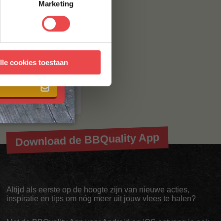
Marketing
e €100,- 1,5 kilo
Plaats dus snel een
 met onze
algemene
lle cookies toestaan
Download de BBQuality App
Altijd als eerste op de hoogte zijn van nieuwe acties,
inspiratie en tips om nóg meer uit jouw vlees te halen?