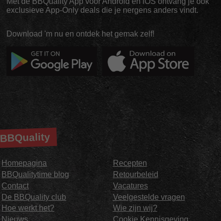
Met de BBQuality App voor Android en iOS ontvang je ook
exclusieve App-Only deals die je nergens anders vindt.
Download 'm nu en ontdek het gemak zelf!
BBQuality
Homepagina
Recepten
BBQualitytime blog
Retourbeleid
Contact
Vacatures
De BBQuality club
Veelgestelde vragen
Hoe werkt het?
Wie zijn wij?
Nieuws
Cookie Kennisgeving