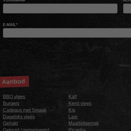
VOORNAAM
*
AC
E-MAIL
*
* Alleen 
Aanbod
BBQ vlees
Kalf
Burgers
Kerst vlees
Cadeaus met Smaak
Kip
Dagelijks vlees
Lam
Gehakt
Maaltijdgemak
Gekruid / gemarineerd
Picanha