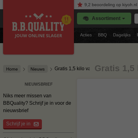
9,2
beoordeling
op kiyoh.nl
Z
Assortiment
je
f
s
Acties
BBQ
Dagelijks
vl
Gratis 1,5
Gratis 1,5 kilo varkensnek / procureur
Home
Nieuws
NIEUWSBRIEF
Niks meer missen van
BBQuality? Schrijf je in voor de
nieuwsbrief
Schrijf je in