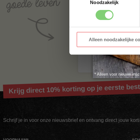
Noodzakelijk
Varkensnek
/
procureur
h
bestelling, want op=op.
Alleen noodzakelijke c
* Alleen voor nieuwe insc
Krijg direct 10% korting op je eerste best
Schrijf je in voor onze nieuwsbrief en ontvang direct jouw kor