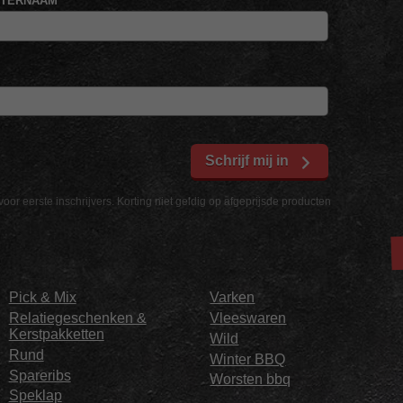
HTERNAAM
Schrijf mij in
voor eerste inschrijvers. Korting niet geldig op afgeprijsde producten
Pick & Mix
Varken
Relatiegeschenken &
Vleeswaren
Kerstpakketten
Wild
Rund
Winter BBQ
Spareribs
Worsten bbq
Speklap