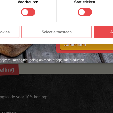
Voorkeuren
Statistieken
E-MAILADRES
*
Deze maand krijg je bij een bestelling boven d
elemaal gratis. Dit is de aanbieding voor de maand Augustus. 
Met jouw aanmelding ga je akkoord
ookies
Selectie toestaan
A
voorwaarden.
Aanmelden
hrijvers, korting niet geldig op reeds afgeprijsde producten.
elling
tingscode voor 10% korting*