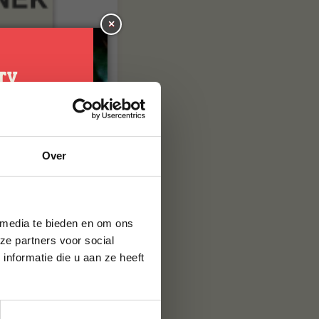
×
je
Over
g*
brief en ontvang
ste bestelling.
 media te bieden en om ons
ze partners voor social
nformatie die u aan ze heeft