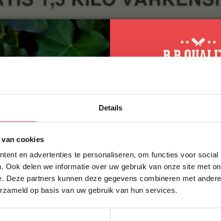
10% korting op 
Details
eerste bestellin
Schrijf je in voor onze nieuws
 van cookies
direct 10% korting op jouw eer
ent en advertenties te personaliseren, om functies voor social
VOORNAAM
*
. Ook delen we informatie over uw gebruik van onze site met on
e. Deze partners kunnen deze gegevens combineren met andere i
erzameld op basis van uw gebruik van hun services.
ACHTERNAAM
*