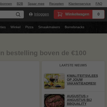
ubonnen
B2B
Spaar mee
Recepten
Klantenservice
FAQ
Inloggen
Winkelwagen
0
ties
Winkel
Pizza
Smaakmakers
Borrelsnacks
en bestelling boven de €100
LAATSTE NIEUWS
KWALITEITSVLEES
OP JOUW
VAKANTIEADRES!
AUGUSTUS =
ANGUSTUS BIJ
BBQUALITY