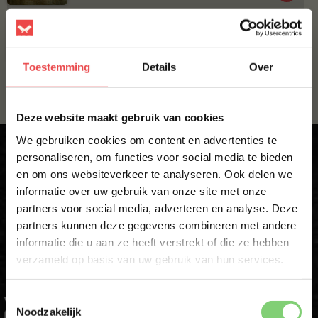
GEMENGD GEHAKT GEKRUID
€ 4,-
Toestemming
Details
Over
×
Deze website maakt gebruik van cookies
We gebruiken cookies om content en advertenties te
personaliseren, om functies voor social media te bieden
en om ons websiteverkeer te analyseren. Ook delen we
Krijg direct 10% korting op je eerste
10% korting op je
informatie over uw gebruik van onze site met onze
eerste bestelling*
bestelling
partners voor social media, adverteren en analyse. Deze
Schrijf je in voor onze nieuwsbrief en ontvang direct
partners kunnen deze gegevens combineren met andere
10% korting op jouw eerste bestelling.
informatie die u aan ze heeft verstrekt of die ze hebben
Schrijf je in voor onze nieuwsbrief en ontvang direct jouw
VOORNAAM
*
kortingscode voor 10% korting*
verzameld op basis van uw gebruik van hun services.
Toestemmingsselectie
VOORNAAM
*
ACHTERNAAM
*
Noodzakelijk