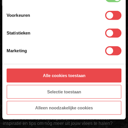
Voorkeuren
ACHTERNAAM
E-MAILADRES
*
Statistieken
E-MAIL
*
Met jouw aanmelding ga je akkoord met onze
algemene
voorwaarden.
Marketing
Aanmelden
Schrijf mij in
Alle cookies toestaan
* Alleen voor eerste inschrijvers. Korting niet geldig op afgeprijsde
* Alleen voor nieuwe inschrijvers, korting niet geldig op reeds
producten
afgeprijsde producten.
Selectie toestaan
Download de BBQuality App
Alleen noodzakelijke cookies
Altijd als eerste op de hoogte zijn van nieuwe acties,
inspiratie en tips om nóg meer uit jouw vlees te halen?