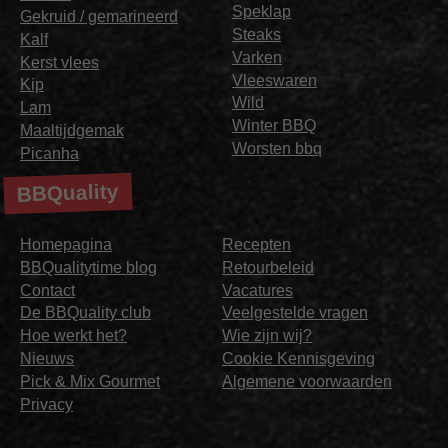
Speklap
Gekruid / gemarineerd
Steaks
Kalf
Varken
Kerst vlees
Vleeswaren
Kip
Wild
Lam
Winter BBQ
Maaltijdgemak
Worsten bbq
Picanha
BBQuality
Homepagina
Recepten
BBQualitytime blog
Retourbeleid
Contact
Vacatures
De BBQuality club
Veelgestelde vragen
Hoe werkt het?
Wie zijn wij?
Nieuws
Cookie Kennisgeving
Pick & Mix Gourmet
Algemene voorwaarden
Privacy