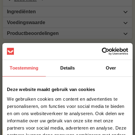
Ingrediënten
Voedingswaarde
Productbeoordelingen
MAAK JE GEMENGD GEHAKT GEKRUID COMPLEET!
BBQUALITY PORK RUB
Toestemming
Details
Over
€ 9,95
×
BBQUALITY BEEF RUB
Deze website maakt gebruik van cookies
€ 9,95
We gebruiken cookies om content en advertenties te
personaliseren, om functies voor social media te bieden
en om ons websiteverkeer te analyseren. Ook delen we
10% korting op je
Bestel alles
informatie over uw gebruik van onze site met onze
eerste bestelling*
partners voor social media, adverteren en analyse. Deze
Schrijf je in voor onze nieuwsbrief en ontvang direct
SPAARTOPPER
partners kunnen deze gegevens combineren met andere