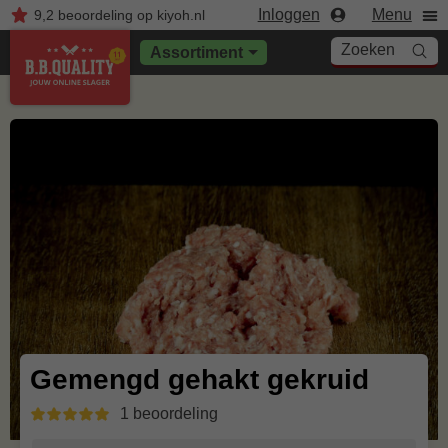
Inloggen
Menu
9,2
beoordeling
op kiyoh.nl
Zoeken
Assortiment
Gemengd gehakt gekruid
1 beoordeling