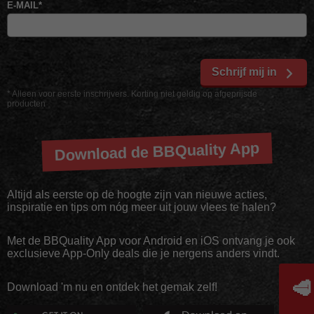
E-MAIL
*
Schrijf mij in
* Alleen voor eerste inschrijvers. Korting niet geldig op afgeprijsde
producten
Download de BBQuality App
Altijd als eerste op de hoogte zijn van nieuwe acties,
inspiratie en tips om nóg meer uit jouw vlees te halen?
Met de BBQuality App voor Android en iOS ontvang je ook
exclusieve App-Only deals die je nergens anders vindt.
🥩
Download 'm nu en ontdek het gemak zelf!