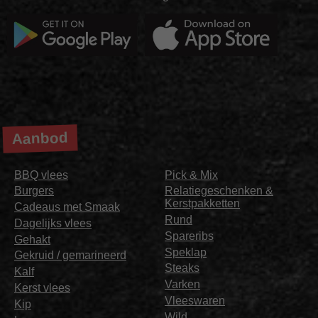
Aanbod
BBQ vlees
Pick & Mix
Burgers
Relatiegeschenken &
Kerstpakketten
Cadeaus met Smaak
Rund
Dagelijks vlees
Spareribs
Gehakt
Speklap
Gekruid / gemarineerd
Steaks
Kalf
Varken
Kerst vlees
Vleeswaren
Kip
Wild