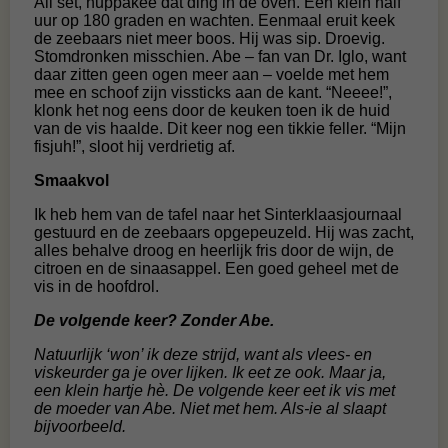
All set, huppakee dat ding in de oven. Een klein half
uur op 180 graden en wachten. Eenmaal eruit keek
de zeebaars niet meer boos. Hij was sip. Droevig.
Stomdronken misschien. Abe – fan van Dr. Iglo, want
daar zitten geen ogen meer aan – voelde met hem
mee en schoof zijn vissticks aan de kant. “Neeee!”,
klonk het nog eens door de keuken toen ik de huid
van de vis haalde. Dit keer nog een tikkie feller. “Mijn
fisjuh!”, sloot hij verdrietig af.
Smaakvol
Ik heb hem van de tafel naar het Sinterklaasjournaal
gestuurd en de zeebaars opgepeuzeld. Hij was zacht,
alles behalve droog en heerlijk fris door de wijn, de
citroen en de sinaasappel. Een goed geheel met de
vis in de hoofdrol.
De volgende keer? Zonder Abe.
Natuurlijk ‘won’ ik deze strijd, want als vlees- en
viskeurder ga je over lijken. Ik eet ze ook. Maar ja,
een klein hartje hè. De volgende keer eet ik vis met
de moeder van Abe. Niet met hem. Als-ie al slaapt
bijvoorbeeld.