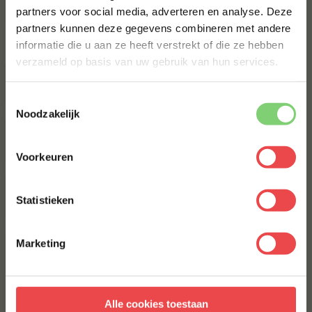
partners voor social media, adverteren en analyse. Deze
Schrijf je in voor onze nieuwsbrief en ontvang direct
partners kunnen deze gegevens combineren met andere
10% korting op jouw eerste bestelling.
€ 7,40
informatie die u aan ze heeft verstrekt of die ze hebben
VOORNAAM
*
verzameld op basis van uw gebruik van hun services.
DORADE
€ 7,-
Toestemmingsselectie
ACHTERNAAM
*
Noodzakelijk
FOREL
€ 4,50
Voorkeuren
E-MAILADRES
*
ZEEBAARSFILET
Statistieken
€ 5,95
€ 4,76
Met jouw aanmelding ga je akkoord met onze
algemene
voorwaarden.
ZALMFILET MET VEL
Marketing
Aanmelden
€ 7,50
Alle cookies toestaan
* Alleen voor nieuwe inschrijvers, korting niet geldig op reeds