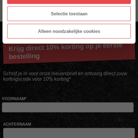
afgeprijsde producten.
Selectie toestaan
Alleen noodzakelijke cookies
Krijg direct 10% korting op je eerste
bestelling
Schrijf je in voor onze nieuwsbrief en ontvang direct jouw
kortingscode voor 10% korting*
VOORNAAM
*
ACHTERNAAM