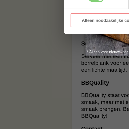
BBQ:
Plaats de fi
voor krokante hui
Alleen noodzakelijke c
Grill:
Grill de fil
vis glanst en mals 
Serveertips
* Alleen voor nieuwe insc
Serveer met een fri
borrelplank voor ee
een lichte maaltijd.
BBQuality
BBQuality staat voo
smaak, maar met e
smaak brengen. Bes
BBQuality!
Contact