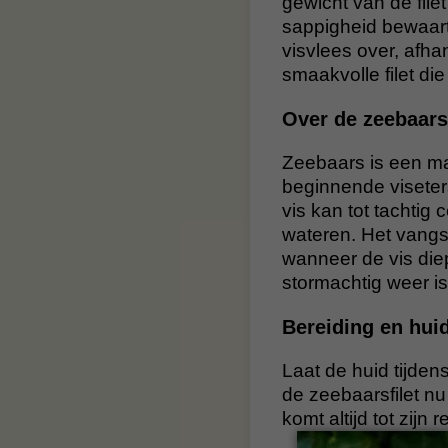
gewicht van de filet
sappigheid bewaart
visvlees over, afha
smaakvolle filet die 
Over de zeebaars
Zeebaars is een mag
beginnende viseters
vis kan tot tachtig
wateren. Het vangst
wanneer de vis diep
stormachtig weer is
Bereiding en hui
Laat de huid tijdens
de zeebaarsfilet nu
komt altijd tot zijn