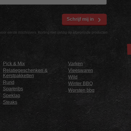
Schrijf mij in
voor eerste inschrijvers. Korting niet geldig op afgeprijsde producten
Pick & Mix
Varken
Relatiegeschenken &
Vleeswaren
Kerstpakketten
Wild
Rund
Winter BBQ
Spareribs
Worsten bbq
Speklap
Steaks