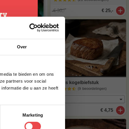
€ 30,-
€ 25,-
 na ontdooien
je
Over
g*
brief en ontvang
ste bestelling.
 media te bieden en om ons
ze partners voor social
Angus kogelbiefstuk
nformatie die u aan ze heeft
(9
beoordelingen
)
 olie. Bak 2–3
€ 4,75
Marketing
, huidzijde