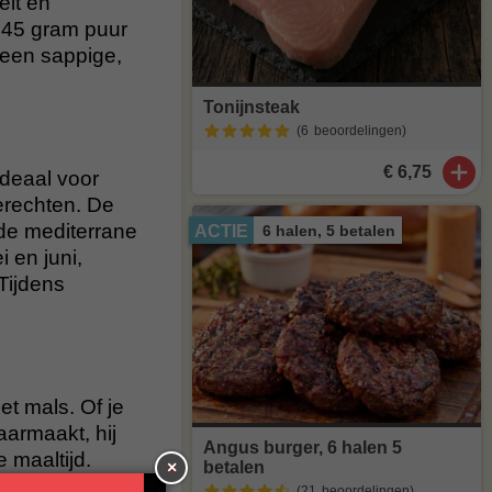
eit en
–145 gram puur
n een sappige,
Tonijnsteak
(6
beoordelingen
)
€ 6,75
Ideaal voor
gerechten. De
 de mediterrane
6 halen, 5 betalen
ACTIE
 en juni,
Tijdens
et mals. Of je
aarmaakt, hij
Angus burger, 6 halen 5
e maaltijd.
betalen
×
(21
beoordelingen
)