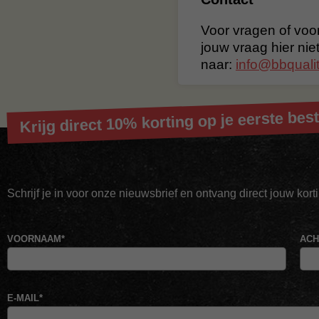
Voor vragen of voor
jouw vraag hier nie
naar:
info@bbqualit
Krijg direct 10% korting op je eerste best
Schrijf je in voor onze nieuwsbrief en ontvang direct jouw kor
VOORNAAM
*
AC
E-MAIL
*