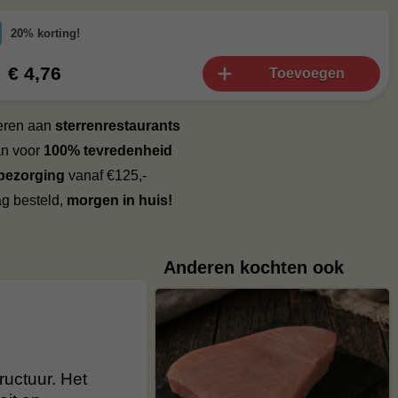
20% korting!
€ 4,76
Toevoegen
veren aan
sterrenrestaurants
an voor
100% tevredenheid
 bezorging
vanaf €125,-
g besteld,
morgen in huis!
Anderen kochten ook
ructuur. Het