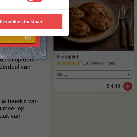
op hoog vuur
 met onze
algemene
lle cookies toestaan
 kant, tot de
Kipdijfilet
ade of op een
(10
beoordelingen
)
nderdeel van
€ 4,40
al heerlijk van
t meer op
maak van