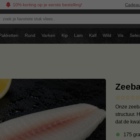
10% korting op je eerste bestelling!
Cadea
oek
avoriete
tuk
Pakketten
Rund
Varken
Kip
Lam
Kalf
Wild
Vis
Selec
ees..
Zeeba
Onze zeebaa
structuur. 
dat de kwa
175 gr