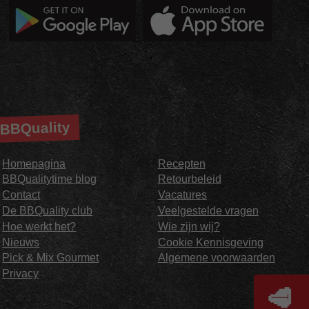
BBQuality
Homepagina
Recepten
BBQualitytime blog
Retourbeleid
Contact
Vacatures
De BBQuality club
Veelgestelde vragen
Hoe werkt het?
Wie zijn wij?
Nieuws
Cookie Kennisgeving
Pick & Mix Gourmet
Algemene voorwaarden
Privacy
🥩