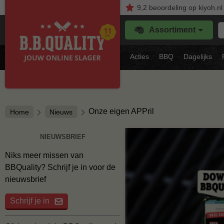
9,2
beoordeling
op kiyoh.nl
Z
Assortiment
je
f
s
Acties
BBQ
Dagelijks
vl
Onze eigen APPril
Home
Nieuws
NIEUWSBRIEF
Niks meer missen van
BBQuality? Schrijf je in voor de
nieuwsbrief
Schrijf je in