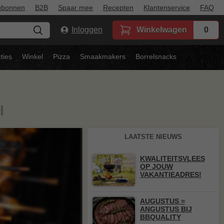
ubonnen
B2B
Spaar mee
Recepten
Klantenservice
FAQ
Inloggen
Winkelwagen
0
ties
Winkel
Pizza
Smaakmakers
Borrelsnacks
l
LAATSTE NIEUWS
KWALITEITSVLEES
OP JOUW
VAKANTIEADRES!
AUGUSTUS =
ANGUSTUS BIJ
BBQUALITY