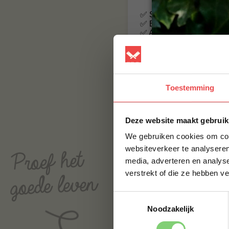
✅ Supersnel bestellen –
✅ Exclusieve deals – Al
✅ Altijd de nieuwste rec
✅ Makkelijker dan ooit – 
Download nu de BBQual
Toestemming
Deze website maakt gebruik
We gebruiken cookies om cont
Natuurlijk kan je ook w
websiteverkeer te analyseren
gerelateerde producten b
media, adverteren en analys
verstrekt of die ze hebben v
Maandactie:
€125,-
: 1 x pakje
B
Toestemmingsselectie
€200,-
: 1 x pakje
B
Noodzakelijk
€350,-
: 1 x pakje
B