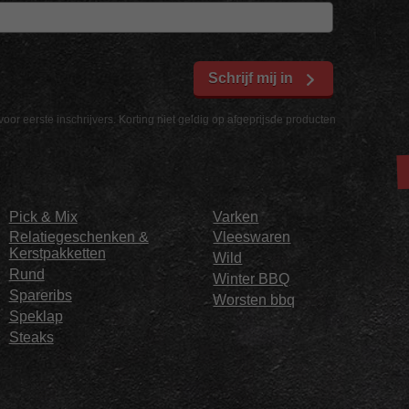
Schrijf mij in
voor eerste inschrijvers. Korting niet geldig op afgeprijsde producten
Pick & Mix
Varken
Relatiegeschenken &
Vleeswaren
Kerstpakketten
Wild
Rund
Winter BBQ
Spareribs
Worsten bbq
Speklap
Steaks