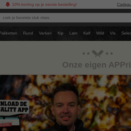
10% korting op je eerste bestelling!
Cadea
oek
avoriete
tuk
Pakketten
Rund
Varken
Kip
Lam
Kalf
Wild
Vis
Selec
ees..
Onze eigen APPri