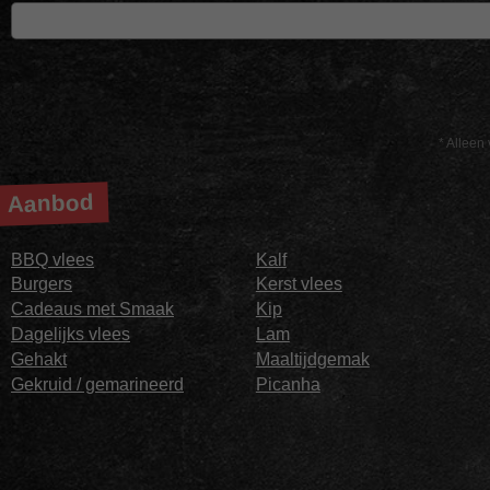
* Alleen 
Aanbod
BBQ vlees
Kalf
Burgers
Kerst vlees
Cadeaus met Smaak
Kip
Dagelijks vlees
Lam
Gehakt
Maaltijdgemak
Gekruid / gemarineerd
Picanha