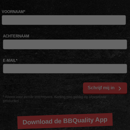
VOORNAAM
*
ACHTERNAAM
E-MAIL
*
Schrijf mij in
* Alleen voor eerste inschrijvers. Korting niet geldig op afgeprijsde
producten
Download de BBQuality App