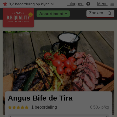
Inloggen
Menu
9,2
beoordeling
op kiyoh.nl
Zoeken
Assortiment
Angus Bife de Tira
1 beoordeling
€ 50,- p/kg