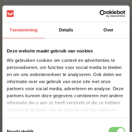
Productbeoordelingen
MAAK JE ANGUS BIFE DE TIRA COMPLEET!
Toestemming
Details
Over
RUNDER MERGROL
×
€ 10,-
Deze website maakt gebruik van cookies
BBQUALITY BEEF RUB
We gebruiken cookies om content en advertenties te
personaliseren, om functies voor social media te bieden
€ 9,95
en om ons websiteverkeer te analyseren. Ook delen we
10% korting op je
informatie over uw gebruik van onze site met onze
eerste bestelling*
NO RUBBISH SUNNY STUFF RUB
partners voor social media, adverteren en analyse. Deze
Schrijf je in voor onze nieuwsbrief en ontvang direct
€ 10,95
partners kunnen deze gegevens combineren met andere
10% korting op jouw eerste bestelling.
informatie die u aan ze heeft verstrekt of die ze hebben
VOORNAAM
*
verzameld op basis van uw gebruik van hun services.
Bestel alles
Toestemmingsselectie
ACHTERNAAM
*
Noodzakelijk