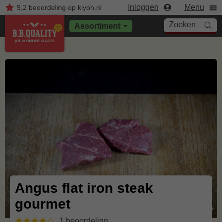
Inloggen
Menu
9,2
beoordeling
op kiyoh.nl
Zoeken
Assortiment
Angus flat iron steak
gourmet
1 beoordeling