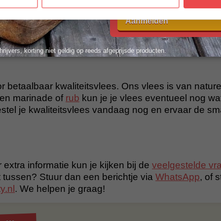
n runderen (ossewit). Reuzel wordt ook vaak gebruikt
n van traditionele gerechten zoals paté en gebak.
Aanmelden
een specifiek type reuzel dat alleen van runderen afk
algemenere term is voor gesmolten vet van verschille
hrijvers, korting niet geldig op reeds afgeprijsde producten.
r betaalbaar kwaliteitsvlees. Ons vlees is van nature 
en marinade of
rub
kun je je vlees eventueel nog wa
tel je kwaliteitsvlees vandaag nog en ervaar de s
 extra informatie kun je kijken bij de
veelgestelde vr
t tussen? Stuur dan een berichtje via
WhatsApp
, of 
y.nl
. We helpen je graag!