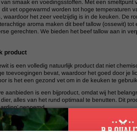
on van smaak en voedingsstoffen. Met een smeltpunt 
 dit vet opgewarmd worden tot hoge temperaturen va
 waardoor het zeer veelzijdig is in de keuken. De r
terachtige aroma maken dit beef tallow (ossewit) tot
verse gerechten. We bieden het beef tallow aan in v
jk product
wit is een volledig natuurlijk product dat niet chemis
e toevoegingen bevat, waardoor het goed door je l
r is het een gezond vet om in de keuken te gebrui
e aanbieden is een bijproduct, omdat wij het belangr
 dier, alles van het rund optimaal te benutten. Dit pr
aarding’ genoemd.
ofschotels
or het verrijken van bouillons en stoofschotels. Door