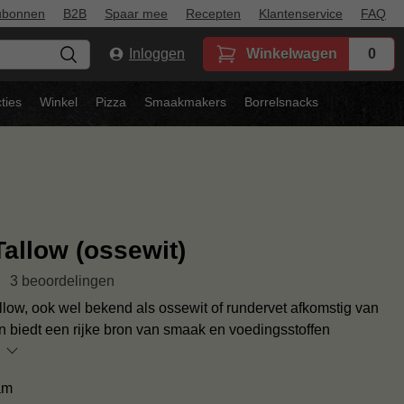
ubonnen
B2B
Spaar mee
Recepten
Klantenservice
FAQ
Inloggen
Winkelwagen
0
ties
Winkel
Pizza
Smaakmakers
Borrelsnacks
Tallow (ossewit)
3 beoordelingen
llow, ook wel bekend als ossewit of rundervet afkomstig van
n biedt een rijke bron van smaak en voedingsstoffen
am