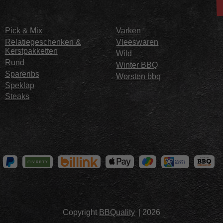
Pick & Mix
Varken
Relatiegeschenken &
Vleeswaren
Kerstpakketten
Wild
Rund
Winter BBQ
Spareribs
Worsten bbq
Speklap
Steaks
Copyright
BBQuality
| 2026