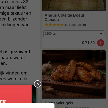
van slechts 33
n maar liefst
omige textuur en
Angus Côte de Boeuf
 een bijzonder
Canada
erpakkingen van
(1
beoordeling
)
€ 71,50
ch is gezuiverd
ichaam wordt
ken.
ijk vinden om,
oces wordt ook
×
Kippenvleugels
 een theelepel