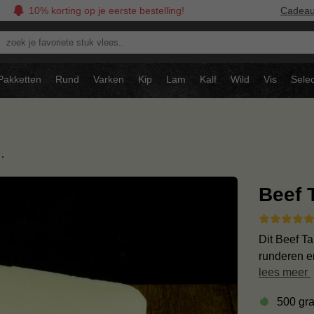
10% korting op je eerste bestelling!
Cadea
oek
avoriete
tuk
Pakketten
Rund
Varken
Kip
Lam
Kalf
Wild
Vis
Selec
ees..
…
Beef 
Dit Beef Ta
runderen e
lees meer
500 gr