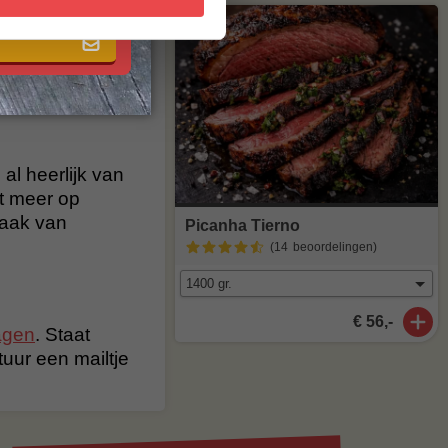
 in de bakkerij
omstig is,
nde dieren.
al heerlijk van
t meer op
maak van
Picanha Tierno
(14
beoordelingen
)
€ 56,-
agen
. Staat
stuur een mailtje