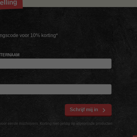
elling
tingscode voor 10% korting*
HTERNAAM
Schrijf mij in
voor eerste inschrijvers. Korting niet geldig op afgeprijsde producten