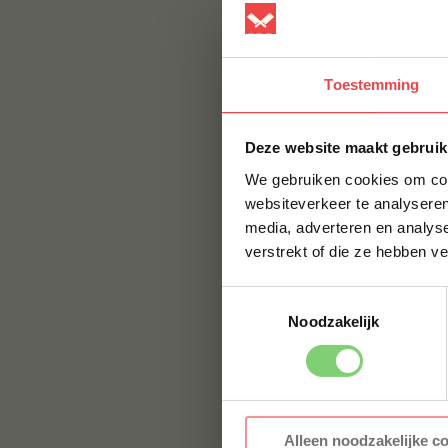
beef tallow toe te 
smaakdimensie aan j
krachtige sauzen, 
Toestemming
Frituren en grille
Deze website maakt gebruik
Daarnaast leent run
We gebruiken cookies om cont
Ossewit en reuze
websiteverkeer te analyseren
media, adverteren en analys
Ossewit
en
reuzel
verstrekt of die ze hebben v
niet exact hetzelfde
Toestemmingsselectie
Ossewit
(of runde
Noodzakelijk
Het wordt vaak ge
diverse gerechte
goede keuze maak
Reuzel
daarenteg
om te verwijzen 
Alleen noodzakelijke c