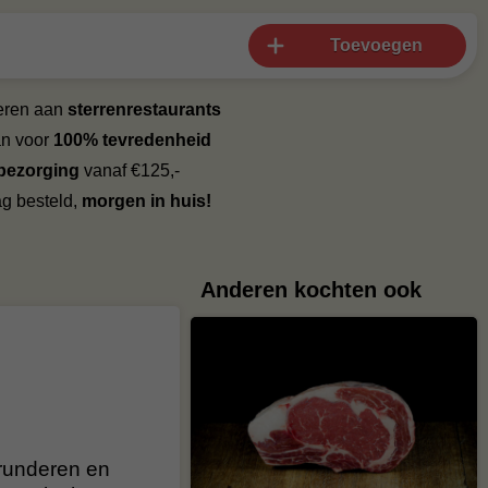
Toevoegen
veren aan
sterrenrestaurants
an voor
100% tevredenheid
 bezorging
vanaf €125,-
g besteld,
morgen in huis!
Anderen kochten ook
 runderen en