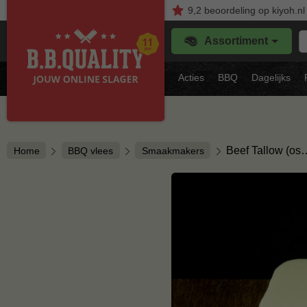
9,2
beoordeling
op kiyoh.nl
Z
Assortiment
je
f
s
Acties
BBQ
Dagelijks
vl
Beef Tallow (os
Home
BBQ vlees
Smaakmakers