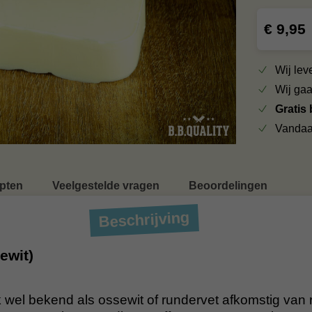
€ 9,95
Wij le
Wij ga
Gratis
Vandaa
pten
Veelgestelde vragen
Beoordelingen
Beschrijving
ewit)
k wel bekend als ossewit of rundervet afkomstig van