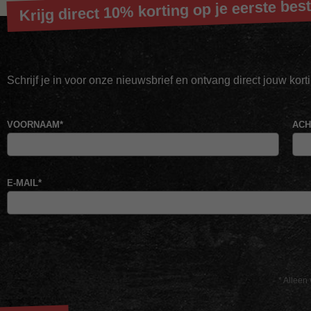
Krijg direct 10% korting op je eerste best
Schrijf je in voor onze nieuwsbrief en ontvang direct jouw kor
VOORNAAM
*
AC
E-MAIL
*
* Alleen 