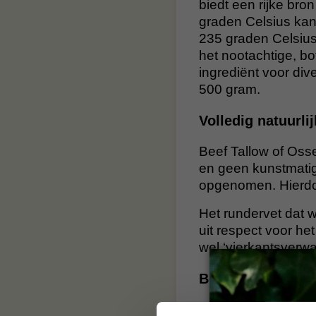
biedt een rijke br
graden Celsius kan
235 graden Celsius,
het nootachtige, bo
ingrediënt voor di
500 gram.
Volledig natuurli
Beef Tallow of Osse
en geen kunstmatig
opgenomen. Hierdoo
Het rundervet dat w
uit respect voor het
wel ‘vierkantsverw
Bouillons en sto
Dit vet is ideaal vo