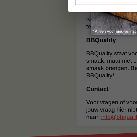
(varkensreuzel) e
en voor het make
Kortom, ossewit is 
terwijl reuzel een 
* Alleen voor nieuwe insc
BBQuality
BBQuality staat voo
smaak, maar met e
smaak brengen. Bes
BBQuality!
Contact
Voor vragen of voor
jouw vraag hier nie
naar:
info@bbqualit