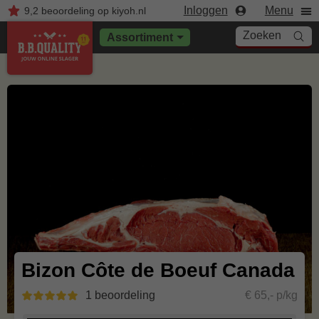
Inloggen
Menu
9,2
beoordeling
op kiyoh.nl
Zoeken
Assortiment
Bizon Côte de Boeuf Canada
1 beoordeling
€ 65,- p/kg