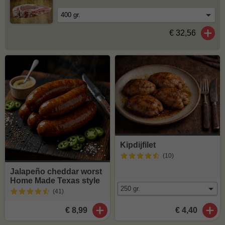
€ 32,56
Kipdijfilet
(10
)
Jalapeño cheddar worst
Home Made Texas style
(41
)
€ 8,99
€ 4,40