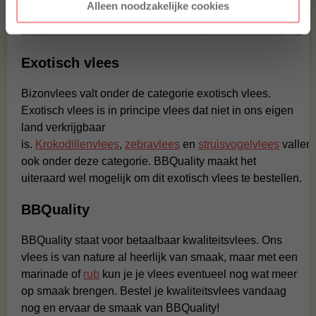
Alleen noodzakelijke cookies
Exotisch vlees
Bizonvlees valt onder de categorie exotisch vlees.
Exotisch vlees is in principe vlees dat niet in ons eigen
land verkrijgbaar
is.
Krokodillenvlees
,
zebravlees
en
struisvogelvlees
vallen
ook onder deze categorie. BBQuality maakt het
uiteraard wel mogelijk om dit exotisch vlees te bestellen.
BBQuality
BBQuality staat voor betaalbaar kwaliteitsvlees. Ons
vlees is van nature al heerlijk van smaak, maar met een
marinade of
rub
kun je je vlees eventueel nog wat meer
op smaak brengen. Bestel je kwaliteitsvlees vandaag
nog en ervaar de smaak van BBQuality!