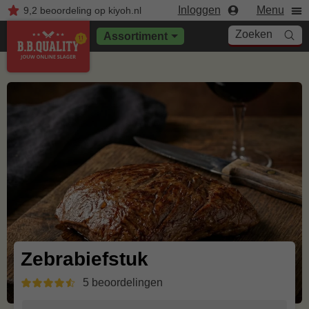
Inloggen
Menu
9,2
beoordeling
op kiyoh.nl
Zoeken
Assortiment
Zebrabiefstuk
5 beoordelingen