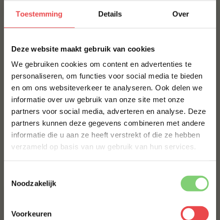
Productbeoordelingen
Toestemming
Details
Over
ANDEREN KOCHTEN OOK
×
Deze website maakt gebruik van cookies
EENDENBORSTFILET
We gebruiken cookies om content en advertenties te
€ 13,50
personaliseren, om functies voor social media te bieden
en om ons websiteverkeer te analyseren. Ook delen we
10% korting op je
HERTENBIEFSTUK
informatie over uw gebruik van onze site met onze
eerste bestelling*
partners voor social media, adverteren en analyse. Deze
Schrijf je in voor onze nieuwsbrief en ontvang direct
partners kunnen deze gegevens combineren met andere
10% korting op jouw eerste bestelling.
€ 5,-
informatie die u aan ze heeft verstrekt of die ze hebben
VOORNAAM
*
BIZONBIEFSTUK CANADA
verzameld op basis van uw gebruik van hun services.
€ 12,50
Toestemmingsselectie
ACHTERNAAM
*
Noodzakelijk
Voorkeuren
E-MAILADRES
*