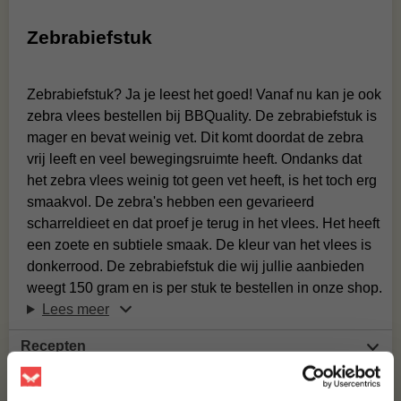
Zebrabiefstuk
Zebrabiefstuk? Ja je leest het goed! Vanaf nu kan je ook
zebra vlees bestellen bij BBQuality. De zebrabiefstuk is
mager en bevat weinig vet. Dit komt doordat de zebra
vrij leeft en veel bewegingsruimte heeft. Ondanks dat
het zebra vlees weinig tot geen vet heeft, is het toch erg
smaakvol. De zebra's hebben een gevarieerd
scharreldieet en dat proef je terug in het vlees. Het heeft
een zoete en subtiele smaak. De kleur van het vlees is
donkerrood. De zebrabiefstuk die wij jullie aanbieden
weegt 150 gram en is per stuk te bestellen in onze shop.
Lees meer
Recepten
Voedingswaarde