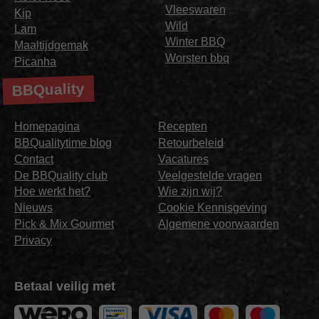
Vleeswaren
Kip
Wild
Lam
Winter BBQ
Maaltijdgemak
Worsten bbq
Picanha
BBQuality
Homepagina
Recepten
BBQualitytime blog
Retourbeleid
Contact
Vacatures
De BBQuality club
Veelgestelde vragen
Hoe werkt het?
Wie zijn wij?
Nieuws
Cookie Kennisgeving
Pick & Mix Gourmet
Algemene voorwaarden
Privacy
Betaal veilig met