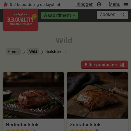
Inloggen
Menu
9,2
beoordeling
op kiyoh.nl
Zoeken
Assortiment
Wild
Home
Wild
Biefstukken
Filter producten
Hertenbiefstuk
Zebrabiefstuk