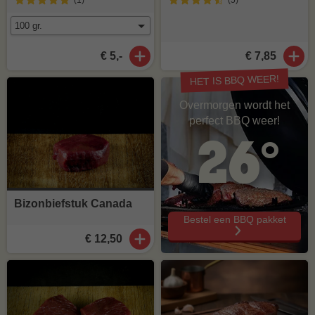
(1
)
(5
)
€ 5,-
€ 7,85
HET IS BBQ WEER!
Overmorgen wordt het
perfect BBQ weer!
26°
Bizonbiefstuk Canada
Bestel een BBQ pakket
€ 12,50