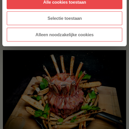
dat vol van smaak is.
Alle cookies toestaan
* Alleen voor nieuwe inschrijvers, korting niet geldig op reeds
afgeprijsde producten.
Meer weten?
Selectie toestaan
Kijk dan eerst even of je vraag wordt beantwoord bij
de
veelgestelde vragen
. Staat jouw vraag daar niet
Alleen noodzakelijke cookies
tussen? Dan mag je altijd
contact
met ons opnemen!