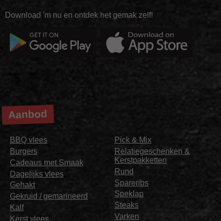
Download 'm nu en ontdek het gemak zelf!
Aanbod
BBQ vlees
Pick & Mix
Burgers
Relatiegeschenken &
Kerstpakketten
Cadeaus met Smaak
Rund
Dagelijks vlees
Spareribs
Gehakt
Speklap
Gekruid / gemarineerd
Steaks
Kalf
Varken
Kerst vlees