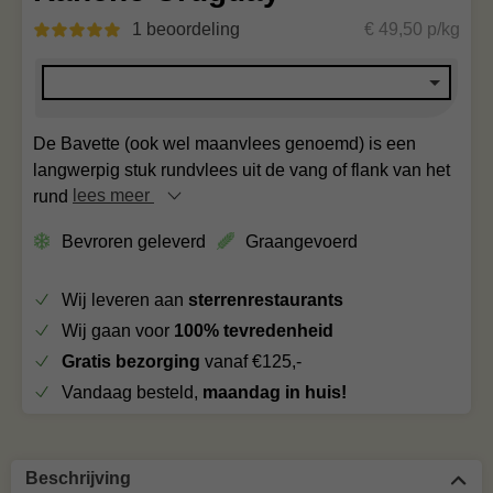
1 beoordeling
€ 49,50 p/kg
De Bavette (ook wel maanvlees genoemd) is een
langwerpig stuk rundvlees uit de vang of flank van het
rund
lees meer
Bevroren geleverd
Graangevoerd
Wij leveren aan
sterrenrestaurants
Wij gaan voor
100% tevredenheid
Gratis bezorging
vanaf €125,-
Vandaag besteld,
maandag in huis!
Beschrijving