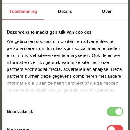
boterzacht resultaat met diepe smaak.
Toestemming
Details
Over
Perfect bij
×
BBQ-liefhebbers die houden van uitgesproken smaak
Deze website maakt gebruik van cookies
Dun gesneden steak met chimichurri of salsa verde
We gebruiken cookies om content en advertenties te
Stoofgerechten of langzaam gegaarde vleesplakken
personaliseren, om functies voor social media te bieden
en om ons websiteverkeer te analyseren. Ook delen we
Grillplank, gourmet of feestelijke vleesplank
10% korting op je
informatie over uw gebruik van onze site met onze
eerste bestelling*
Serveersuggesties
partners voor social media, adverteren en analyse. Deze
Schrijf je in voor onze nieuwsbrief en ontvang direct
partners kunnen deze gegevens combineren met andere
10% korting op jouw eerste bestelling.
Snijd de bavette na bereiding in dunne plakjes en
informatie die u aan ze heeft verstrekt of die ze hebben
VOORNAAM
*
serveer met chimichurri of salsa verde voor een Zuid-
verzameld op basis van uw gebruik van hun services.
Amerikaanse steakbeleving.
Combineer met geroosterde groenten, gepofte
Toestemmingsselectie
ACHTERNAAM
*
aardappel of een frisse salade voor een
Noodzakelijk
gebalanceerde maaltijd.
Voor een stoofvariant: maak een rodewijn‑jus met
Voorkeuren