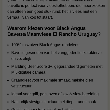
bavette is perfect voor vleesliefhebbers die méér zoeken
dan alleen een goed stuk rund: het is vlees met een
verhaal, van kop tot staart.
Waarom kiezen voor Black Angus
Bavette/Maanvlees El Rancho Uruguay?
100% raszuiver Black Angus rundvlees
Bavette gesneden van het vanggedeelte, karaktervol
en vezelrijk
Marbling Beef Score 3+, gegarandeerd gemeten met
MIJ-digitale camera
Graandieet voor maximale smaak, malsheid en
vetstructuur
Ideaal voor grill, pan, oven of low & slow bereiding
Natuurlijk stevige structuur met diepe rundsmaak
Geschikt voor steak, stoof en fajita’s