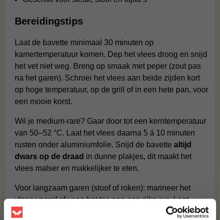
Bereidingstips
Laat de bavette minimaal 30 minuten op
kamertemperatuur komen. Dep het vlees droog en snijd
het vet niet weg. Breng op smaak met peper (zout pas
na het garen). Schroei het vlees aan beide zijden kort
op hoge temperatuur, op de grill of in een hete pan, voor
een mooie korst.
Wil je medium-rare? Gaar door tot een kerntemperatuur
van 50–52 °C. Laat het vlees daarna 5 á 10 minuten
rusten onder aluminiumfolie. Snijd de bavette
altijd
dwars op de draad
in dunne plakjes, dit maakt het
vlees malser en makkelijker te eten.
Voor langzaam garen (stoof of roken): marineer het
vlees vooraf of voeg het toe aan een rijke jus. Laat
langzaam garen op lage temperatuur voor een