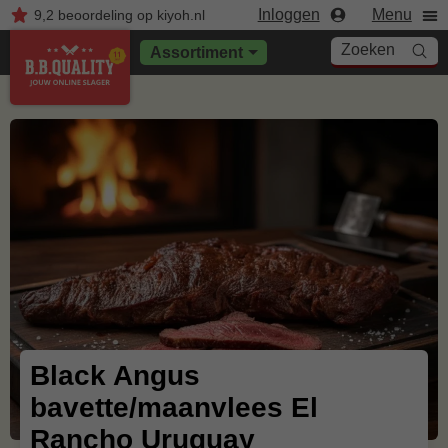
Inloggen
Menu
9,2
beoordeling
op kiyoh.nl
Zoeken
Assortiment
Black Angus
bavette/maanvlees El
Rancho Uruguay