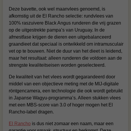
Deze bavette, ook wel maanvlees genoemd, is
afkomstig uit de El Rancho selectie: rundvlees van
100% raszuivere Black Angus runderen die vrij grazen
op de uitgestrekte pampa’s van Uruguay. In de
afmestfase krijgen de dieren een uitgebalanceerd
graandieet dat speciaal is ontwikkeld om intramusculair
vet op te bouwen. Niet de duur van het dieet is leidend,
maar het resultaat: alleen runderen die voldoen aan de
strengste kwaliteitseisen worden geselecteerd.
De kwaliteit van het vlees wordt gegarandeerd door
middel van een objectieve meting met de MIJ-digitale
röntgencamera, een technologie die ook wordt gebruikt
in Japanse Wagyu-programma’s. Alleen stukken vlees
met een MBS-score van 3.0 of hoger mogen het El
Rancho-label dragen.
El Rancho
is dus niet zomaar een naam, maar een
garantie voor smaak, structuur en herkomst. Deze