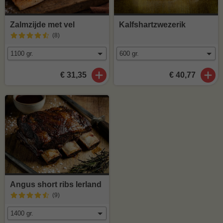
Zalmzijde met vel
Kalfshartzwezerik
(8
)
€ 31,35
€ 40,77
Angus short ribs Ierland
(9
)