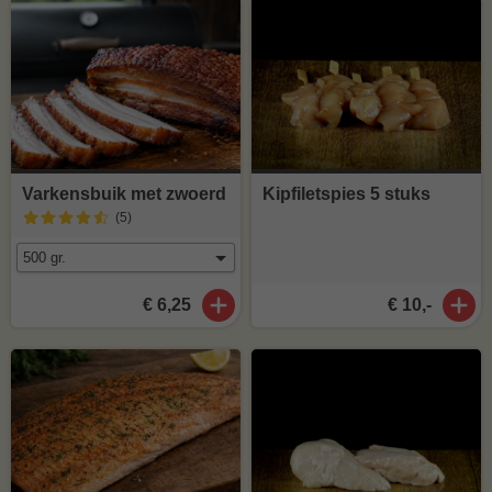
Varkensbuik met zwoerd
Kipfiletspies 5 stuks
(5
)
€ 6,25
€ 10,-