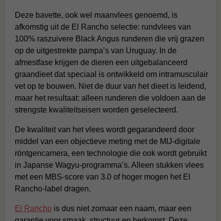
Deze bavette, ook wel maanvlees genoemd, is
afkomstig uit de El Rancho selectie: rundvlees van
100% raszuivere Black Angus runderen die vrij grazen
op de uitgestrekte pampa’s van Uruguay. In de
afmestfase krijgen de dieren een uitgebalanceerd
graandieet dat speciaal is ontwikkeld om intramusculair
vet op te bouwen. Niet de duur van het dieet is leidend,
maar het resultaat: alleen runderen die voldoen aan de
strengste kwaliteitseisen worden geselecteerd.
De kwaliteit van het vlees wordt gegarandeerd door
middel van een objectieve meting met de MIJ-digitale
röntgencamera, een technologie die ook wordt gebruikt
in Japanse Wagyu-programma’s. Alleen stukken vlees
met een MBS-score van 3.0 of hoger mogen het El
Rancho-label dragen.
El Rancho
is dus niet zomaar een naam, maar een
garantie voor smaak, structuur en herkomst. Deze