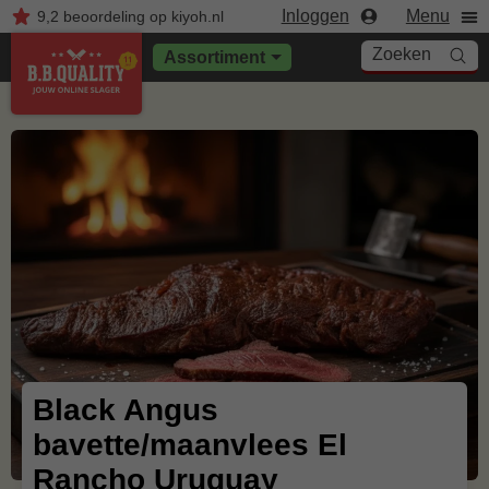
Inloggen
Menu
9,2
beoordeling
op kiyoh.nl
Zoeken
Assortiment
Black Angus
bavette/maanvlees El
Rancho Uruguay