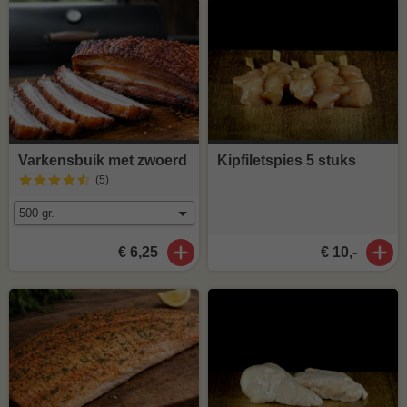
Varkensbuik met zwoerd
Kipfiletspies 5 stuks
(5
)
€ 6,25
€ 10,-