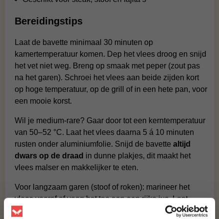
Bereidingstips
Laat de bavette minimaal 30 minuten op
kamertemperatuur komen. Dep het vlees droog en snijd
het vet niet weg. Breng op smaak met peper (zout pas
na het garen). Schroei het vlees aan beide zijden kort
op hoge temperatuur, op de grill of in een hete pan, voor
een mooie korst.
Wil je medium-rare? Gaar door tot een kerntemperatuur
van 50–52 °C. Laat het vlees daarna 5 á 10 minuten
rusten onder aluminiumfolie. Snijd de bavette
altijd
dwars op de draad
in dunne plakjes, dit maakt het
vlees malser en makkelijker te eten.
Voor langzaam garen (stoof of roken): marineer het
vlees vooraf of voeg het toe aan een rijke jus. Laat
langzaam garen op lage temperatuur voor een