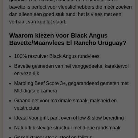
bavette is perfect voor vleesliefhebbers die méér zoeken
dan alleen een goed stuk rund: het is vlees met een
verhaal, van kop tot staart.
Waarom kiezen voor Black Angus
Bavette/Maanvlees El Rancho Uruguay?
100% raszuiver Black Angus rundvlees
Bavette gesneden van het vanggedeelte, karaktervol
en vezelrijk
Marbling Beef Score 3+, gegarandeerd gemeten met
MIJ-digitale camera
Graandieet voor maximale smaak, malsheid en
vetstructuur
Ideaal voor grill, pan, oven of low & slow bereiding
Natuurlijk stevige structuur met diepe rundsmaak
Geschikt voor steak, stoof en fajita’s