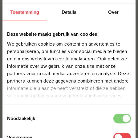
boterzacht resultaat met diepe smaak.
Toestemming
Details
Over
Perfect bij
×
BBQ-liefhebbers die houden van uitgesproken smaak
Deze website maakt gebruik van cookies
Dun gesneden steak met chimichurri of salsa verde
We gebruiken cookies om content en advertenties te
Stoofgerechten of langzaam gegaarde vleesplakken
personaliseren, om functies voor social media te bieden
en om ons websiteverkeer te analyseren. Ook delen we
Grillplank, gourmet of feestelijke vleesplank
10% korting op je
informatie over uw gebruik van onze site met onze
eerste bestelling*
Serveersuggesties
partners voor social media, adverteren en analyse. Deze
Schrijf je in voor onze nieuwsbrief en ontvang direct
partners kunnen deze gegevens combineren met andere
10% korting op jouw eerste bestelling.
Snijd de bavette na bereiding in dunne plakjes en
informatie die u aan ze heeft verstrekt of die ze hebben
VOORNAAM
*
serveer met chimichurri of salsa verde voor een Zuid-
verzameld op basis van uw gebruik van hun services.
Amerikaanse steakbeleving.
Combineer met geroosterde groenten, gepofte
Toestemmingsselectie
ACHTERNAAM
*
aardappel of een frisse salade voor een
Noodzakelijk
gebalanceerde maaltijd.
Voor een stoofvariant: maak een rodewijn‑jus met
Voorkeuren