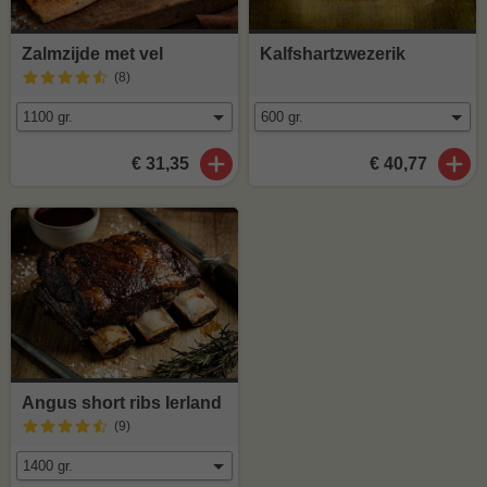
Zalmzijde met vel
Kalfshartzwezerik
(8
)
€ 31,35
€ 40,77
Angus short ribs Ierland
(9
)