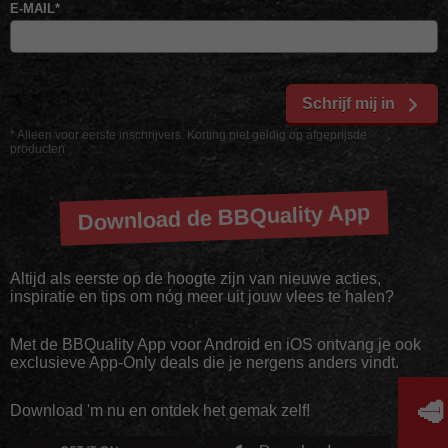
E-MAIL
*
Schrijf mij in
* Alleen voor eerste inschrijvers. Korting niet geldig op afgeprijsde
producten
Download de BBQuality App
Altijd als eerste op de hoogte zijn van nieuwe acties,
inspiratie en tips om nóg meer uit jouw vlees te halen?
Met de BBQuality App voor Android en iOS ontvang je ook
exclusieve App-Only deals die je nergens anders vindt.
🥩
Download 'm nu en ontdek het gemak zelf!