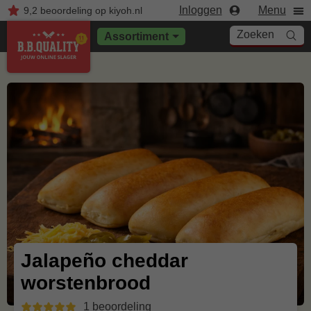
Inloggen
Menu
9,2
beoordeling
op kiyoh.nl
Zoeken
Assortiment
Jalapeño cheddar
worstenbrood
1 beoordeling