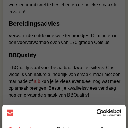
worstenbrood snel te bestellen en de unieke smaak te
ervaren!
Bereidingsadvies
Verwarm de ontdooide worstenbroodjes 10 minuten in
een voorverwarmde oven van 170 graden Celsius.
BBQuality
BBQuality staat voor betaalbaar kwaliteitsvlees. Ons
vlees is van nature al heerlijk van smaak, maar met een
marinade of
rub
kun je je vlees eventueel nog wat meer
op smaak brengen. Bestel je kwaliteitsvlees vandaag
nog en ervaar de smaak van BBQuality!
Contact
Voor vragen of voor extra informatie kun je kijken bij de
veelgestelde vragen
. Staat jouw vraag hier niet tussen?