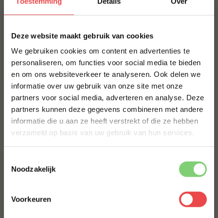
Toestemming
Details
Over
Stuur dan een berichtje via
WhatsApp
, of stuur een
mailtje naar:
info@bbquality.nl
. We helpen je graag!
×
Deze website maakt gebruik van cookies
Ingrediënten
We gebruiken cookies om content en advertenties te
Veelgestelde vragen
personaliseren, om functies voor social media te bieden
en om ons websiteverkeer te analyseren. Ook delen we
10% korting op je
Productbeoordelingen
informatie over uw gebruik van onze site met onze
eerste bestelling*
partners voor social media, adverteren en analyse. Deze
MAAK JE JALAPEÑO CHEDDAR WORSTENBROOD COMPLEET!
Schrijf je in voor onze nieuwsbrief en ontvang direct
partners kunnen deze gegevens combineren met andere
10% korting op jouw eerste bestelling.
BBQUALITY PORK RUB
informatie die u aan ze heeft verstrekt of die ze hebben
VOORNAAM
*
verzameld op basis van uw gebruik van hun services.
€ 9,95
Toestemmingsselectie
ACHTERNAAM
*
Bestel alles
Noodzakelijk
Voorkeuren
E-MAILADRES
*