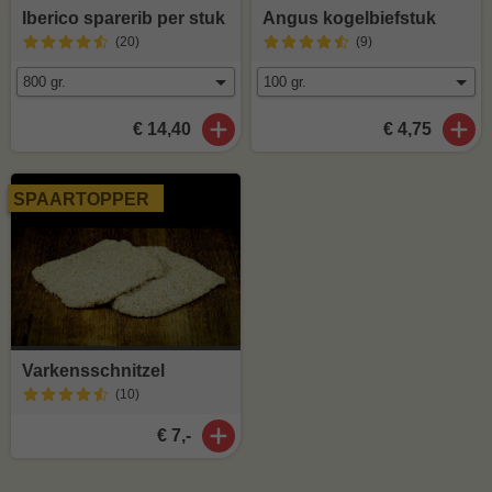
Iberico sparerib per stuk
Angus kogelbiefstuk
(20
)
(9
)
€ 14,40
€ 4,75
SPAARTOPPER
Varkensschnitzel
(10
)
€ 7,-