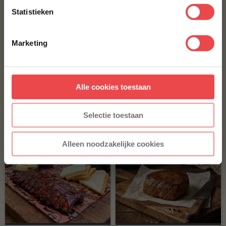
Statistieken
Met jouw aanmelding ga je akkoord met onze
algemene
voorwaarden.
Marketing
Iberico ribfingers
Aanmelden
(31
)
Jalapeño cheddar worst
Alle cookies toestaan
* Alleen voor nieuwe inschrijvers, korting niet geldig op reeds
Home Made Texas style
afgeprijsde producten.
(41
)
Selectie toestaan
€ 8,99
€ 12,20
Alleen noodzakelijke cookies