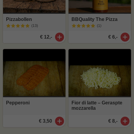
Pizzabollen
BBQuality The Pizza
(13
)
(1
)
€ 12,-
€ 6,-
Pepperoni
Fior di latte – Geraspte
mozzarella
€ 3,50
€ 8,-