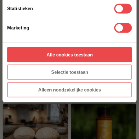
Statistieken
BBQUALITY THE PIZZA
Met jouw aanmelding ga je akkoord met onze
algemene
€ 6,-
voorwaarden.
Marketing
SERRANOHAM
Aanmelden
€ 4,25
Alle cookies toestaan
* Alleen voor nieuwe inschrijvers, korting niet geldig op reeds
FIOR DI LATTE - GERASPTE MOZZARELLA
afgeprijsde producten.
Selectie toestaan
€ 8,-
Alleen noodzakelijke cookies
Bestel alles