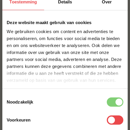
Toestemming
Details
Over
BBQuality staat voor betaalbaar kwaliteitsvlees. Ons
vlees is van nature al heerlijk van smaak, maar met een
×
marinade of
rub
kun je je vlees eventueel nog wat meer
Deze website maakt gebruik van cookies
op smaak brengen. Bestel je kwaliteitsvlees vandaag
We gebruiken cookies om content en advertenties te
nog en ervaar de smaak van BBQuality!
personaliseren, om functies voor social media te bieden
en om ons websiteverkeer te analyseren. Ook delen we
10% korting op je
Contact
informatie over uw gebruik van onze site met onze
eerste bestelling*
partners voor social media, adverteren en analyse. Deze
Voor vragen of voor extra informatie kun je kijken bij
Schrijf je in voor onze nieuwsbrief en ontvang direct
partners kunnen deze gegevens combineren met andere
10% korting op jouw eerste bestelling.
de
veelgestelde vragen
. Staat jouw vraag hier niet
informatie die u aan ze heeft verstrekt of die ze hebben
tussen? Stuur dan een berichtje via
WhatsApp
, of stuur
VOORNAAM
*
verzameld op basis van uw gebruik van hun services.
een mailtje naar:
info@bbquality.nl
. We helpen je graag!
Ingrediënten
Toestemmingsselectie
ACHTERNAAM
*
Noodzakelijk
Recepten
Veelgestelde vragen
Voorkeuren
E-MAILADRES
*
MAAK JE PINSA ROMANA COMPLEET!