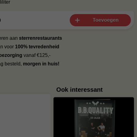
iliter
0
Toevoegen
veren aan
sterrenrestaurants
an voor
100% tevredenheid
 bezorging
vanaf €125,-
g besteld,
morgen in huis!
Ook interessant