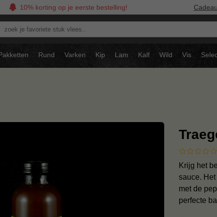
10% korting op je eerste bestelling!
Cadea
oek
avoriete
tuk
Pakketten
Rund
Varken
Kip
Lam
Kalf
Wild
Vis
Selec
ees..
Traeg
Krijg het 
sauce. Het 
met de pep
perfecte b