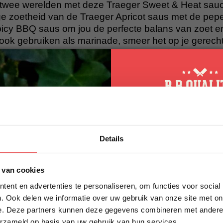
n twee werelden met deze Traeger Sweet & Heat sauc
ige zoetheid van de Traeger Apricot saus met de pepe
icy BBQ saus om jou de perfecte balans van zoet e
ook gebruiken als marinade, smeer het op je gerecht
en erin voor een lekkere toevoeging aan je gerechten
ussen zoet en pikant
arken
en
rund
10% korting op 
 van 440 milliliter
Details
eerste bestellin
Schrijf je in voor onze nieuws
 van cookies
direct 10% korting op jouw eer
r betaalbaar kwaliteitsvlees. Ons vlees is van nature 
en marinade of
rub
kun je je vlees eventueel nog wa
ent en advertenties te personaliseren, om functies voor social
VOORNAAM
*
tel je kwaliteitsvlees vandaag nog en ervaar de s
. Ook delen we informatie over uw gebruik van onze site met on
e. Deze partners kunnen deze gegevens combineren met andere i
erzameld op basis van uw gebruik van hun services.