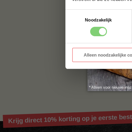
Contact
Toestemmingsselectie
Voor vragen of voor
Noodzakelijk
jouw vraag hier nie
naar:
info@bbqualit
Alleen noodzakelijke c
* Alleen voor nieuwe insc
Krijg direct 10% korting op je eerste best