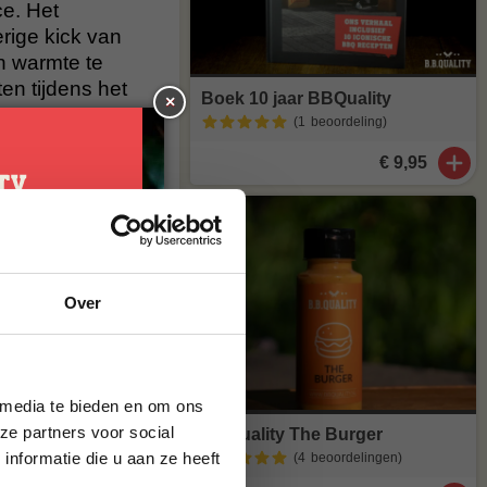
e. Het
rige kick van
n warmte te
en tijdens het
Boek 10 jaar BBQuality
×
.
(1
beoordeling
)
€ 9,95
je
Over
g*
brief en ontvang
ste bestelling.
al heerlijk van
t meer op
 media te bieden en om ons
maak van
ze partners voor social
BBQuality The Burger
nformatie die u aan ze heeft
(4
beoordelingen
)