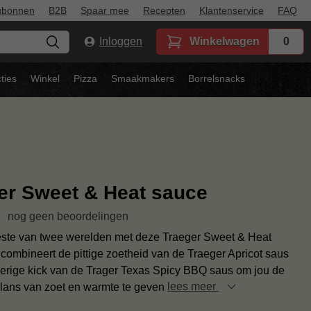
ubonnen
B2B
Spaar mee
Recepten
Klantenservice
FAQ
Inloggen
Winkelwagen
0
ties
Winkel
Pizza
Smaakmakers
Borrelsnacks
er Sweet & Heat sauce
nog geen beoordelingen
beste van twee werelden met deze Traeger Sweet & Heat
combineert de pittige zoetheid van de Traeger Apricot saus
erige kick van de Trager Texas Spicy BBQ saus om jou de
alans van zoet en warmte te geven
lees meer