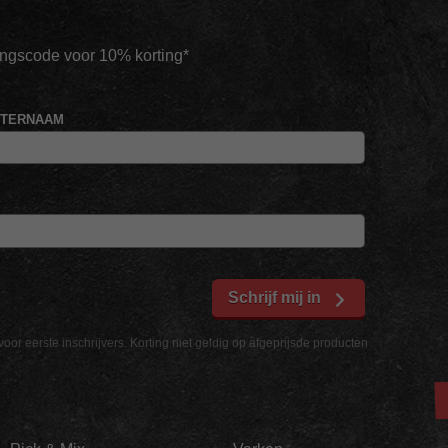
tingscode voor 10% korting*
HTERNAAM
Schrijf mij in
voor eerste inschrijvers. Korting niet geldig op afgeprijsde producten