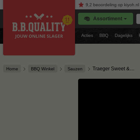
9,2
beoordeling
op kiyoh.nl
Z
Assortiment
je
f
s
Acties
BBQ
Dagelijks
vl
Traeger Sweet &…
Home
BBQ Winkel
Sauzen