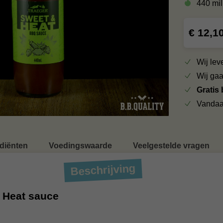
440 mill
€ 12,1
Wij le
Wij ga
Gratis
Vandaa
ediënten
Voedingswaarde
Veelgestelde vragen
Beschrijving
 Heat sauce