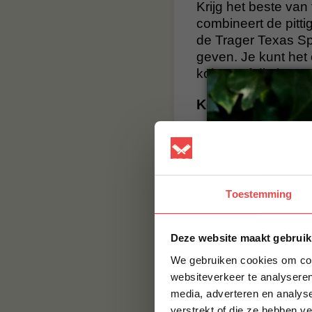
Krijg het beste va
combineert de pitt
de Trager Texas Sp
geven. Je kunt het 
koken, of dip je et
Kenmerken
Perfecte balans t
Heerlijk op
kip
,
v
Verpakt in flessen
Toestemming
BBQuality
Deze website maakt gebruik
BBQuality staat voo
smaak, maar met e
We gebruiken cookies om cont
smaak brengen. Bes
websiteverkeer te analyseren
BBQuality!
media, adverteren en analys
verstrekt of die ze hebben v