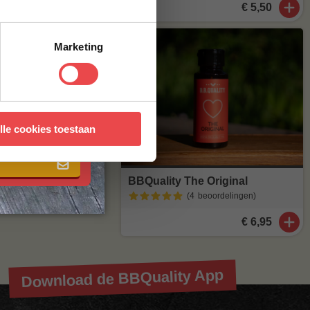
€ 5,50
agen
. Staat
Marketing
stuur een mailtje
 met onze
algemene
lle cookies toestaan
BBQuality The Original
(4
beoordelingen
)
€ 6,95
Download de BBQuality App