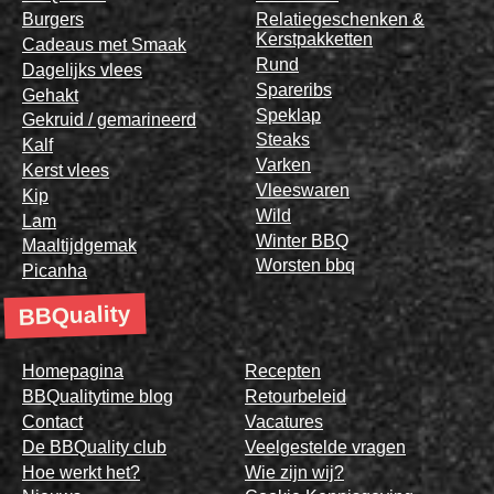
Burgers
Relatiegeschenken &
Kerstpakketten
Cadeaus met Smaak
Rund
Dagelijks vlees
Spareribs
Gehakt
Speklap
Gekruid / gemarineerd
Steaks
Kalf
Varken
Kerst vlees
Vleeswaren
Kip
Wild
Lam
Winter BBQ
Maaltijdgemak
Worsten bbq
Picanha
BBQuality
Homepagina
Recepten
BBQualitytime blog
Retourbeleid
Contact
Vacatures
De BBQuality club
Veelgestelde vragen
Hoe werkt het?
Wie zijn wij?