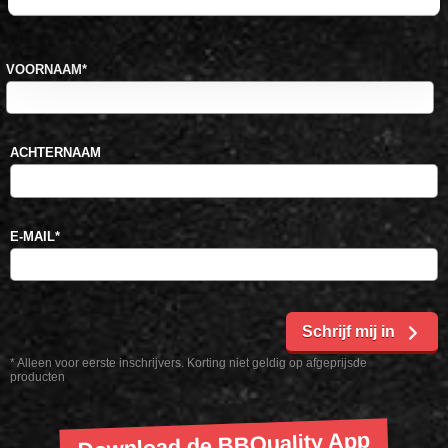
kortingscode voor 10% korting*
VOORNAAM
*
ACHTERNAAM
E-MAIL
*
Schrijf mij in
* Alleen voor eerste inschrijvers. Korting niet geldig op afgeprijsde
producten
Download de BBQuality App