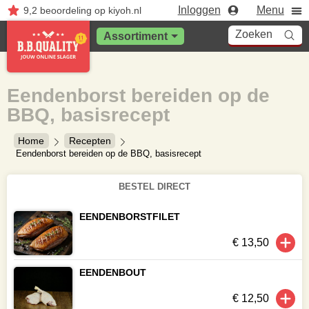
Inloggen
Menu
9,2
beoordeling
op kiyoh.nl
Zoeken
Assortiment
Eendenborst bereiden op de
BBQ, basisrecept
Home
Recepten
Eendenborst bereiden op de BBQ, basisrecept
BESTEL DIRECT
EENDENBORSTFILET
€ 13,50
EENDENBOUT
€ 12,50