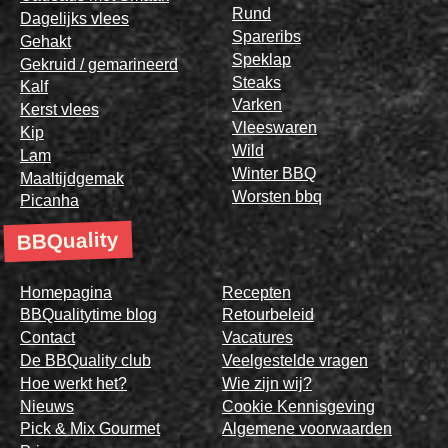
Rund
Dagelijks vlees
Spareribs
Gehakt
Speklap
Gekruid / gemarineerd
Steaks
Kalf
Varken
Kerst vlees
Vleeswaren
Kip
Wild
Lam
Winter BBQ
Maaltijdgemak
Worsten bbq
Picanha
BBQuality
Homepagina
Recepten
BBQualitytime blog
Retourbeleid
Contact
Vacatures
De BBQuality club
Veelgestelde vragen
Hoe werkt het?
Wie zijn wij?
Nieuws
Cookie Kennisgeving
Pick & Mix Gourmet
Algemene voorwaarden