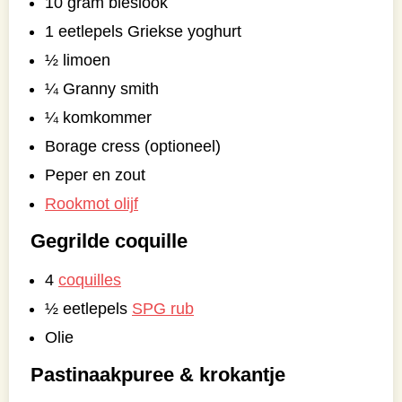
10 gram bieslook
1 eetlepels Griekse yoghurt
½ limoen
¼ Granny smith
¼ komkommer
Borage cress (optioneel)
Peper en zout
Rookmot olijf
Gegrilde coquille
4
coquilles
½ eetlepels
SPG rub
Olie
Pastinaakpuree & krokantje