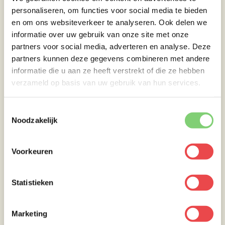
personaliseren, om functies voor social media te bieden
Gegrilde coquilles
en om ons websiteverkeer te analyseren. Ook delen we
informatie over uw gebruik van onze site met onze
Bereid nu de barbecue voor om direct te
partners voor social media, adverteren en analyse. Deze
grillen met een dome-temperatuur van 220
partners kunnen deze gegevens combineren met andere
graden Celsius. Smeer de coquille in met een
informatie die u aan ze heeft verstrekt of die ze hebben
beetje olie en voorzie ze van de SPG rub. Grill
verzameld op basis van uw gebruik van hun services.
nu coquille direct boven de kolen tot ze aan
beide kanten een mooie grill streep hebben en
Toestemmingsselectie
haal ze daarna van de BBQ.
Noodzakelijk
Voorkeuren
Statistieken
Marketing