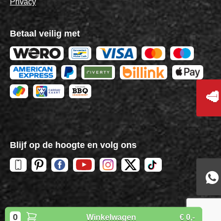
Privacy
Betaal veilig met
🥩
Blijf op de hoogte en volg ons
Copyright
BBQuality
| 2026
0
Winkelwagen
€ 0,-