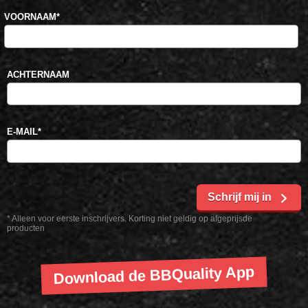
VOORNAAM
*
ACHTERNAAM
E-MAIL
*
Schrijf mij in
* Alleen voor eerste inschrijvers. Korting niet geldig op afgeprijsde
producten
Download de BBQuality App