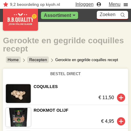
Inloggen
Menu
9,2
beoordeling
op kiyoh.nl
Zoeken
Assortiment
Gerookte en gegrilde coquilles
recept
Home
Recepten
Gerookte en gegrilde coquilles recept
BESTEL DIRECT
COQUILLES
€ 11,50
ROOKMOT OLIJF
€ 4,95