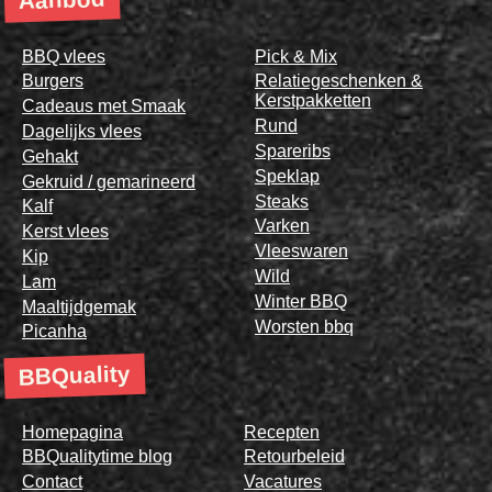
BBQ vlees
Pick & Mix
Burgers
Relatiegeschenken &
Kerstpakketten
Cadeaus met Smaak
Rund
Dagelijks vlees
Spareribs
Gehakt
Speklap
Gekruid / gemarineerd
Steaks
Kalf
Varken
Kerst vlees
Vleeswaren
Kip
Wild
Lam
Winter BBQ
Maaltijdgemak
Worsten bbq
Picanha
BBQuality
Homepagina
Recepten
BBQualitytime blog
Retourbeleid
Contact
Vacatures