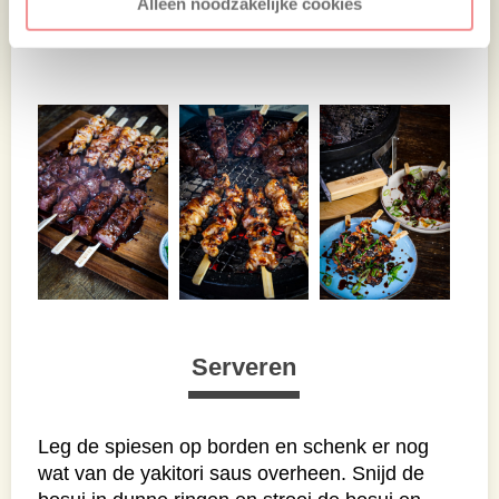
Alleen noodzakelijke cookies
karameliseren. Haal ze vervolgens van de
BBQ.
Serveren
Leg de spiesen op borden en schenk er nog
wat van de yakitori saus overheen. Snijd de