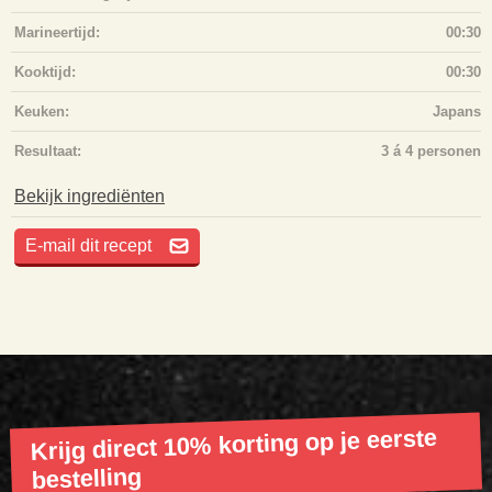
Marineertijd:
00:30
Kooktijd:
00:30
Keuken:
Japans
Resultaat:
3 á 4 personen
Bekijk ingrediënten
E-mail dit recept
Krijg direct 10% korting op je eerste
bestelling