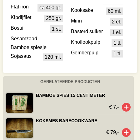
Flat iron
ca 400 gr.
Kooksake
60 ml.
Kipdijfilet
250 gr.
Mirin
2 el.
Bosui
1 st.
Basterd suiker
1 el.
Sesamzaad
Knoflookpulp
1 tl.
Bamboe spiesje
Gemberpulp
1 tl.
Sojasaus
120 ml.
GERELATEERDE PRODUCTEN
BAMBOE SPIES 15 CENTIMETER
€ 7,-
KOKSMES BARECOOKWARE
€ 79,-