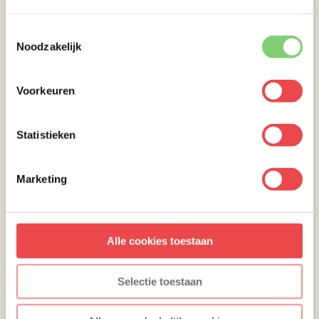
Toestemmingsselectie
Noodzakelijk
Voorkeuren
Statistieken
Marketing
Beide soorten spiesen zijn nu voldoende gaar
om de yakitori saus aan te brengen.
Alle cookies toestaan
Haal de spiesen van de barbecue en bedek
ze rijkelijk aan alle kanten met de saus. Leg
Selectie toestaan
ze terug op de barbecue en grill ze snel aan
alle kanten, zodat de saus mooi kan