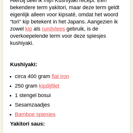
Hierbij deel ik mijn Kushiyaki recept. Een
bekendere term yakitori, maar deze term geldt
eigenlijk alleen voor kipsaté, omdat het woord
“tori” kip betekent in het Japans. Aangezien ik
zowel
kip
als
rundvlees
gebruik, is de
overkoepelende term voor deze spiesjes
kushiyaki.
Kushiyaki:
circa 400 gram
flat iron
250 gram
kipdijfilet
1 stengel bosui
Sesamzaadjes
Bamboe spiesjes
Yakitori saus: