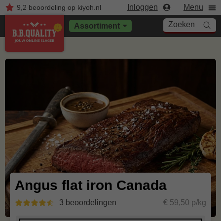
Inloggen
Menu
9,2
beoordeling
op kiyoh.nl
Zoeken
Assortiment
Angus flat iron Canada
3 beoordelingen
€ 59,50 p/kg