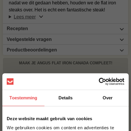
nadat we dit gedaan hebben, houden we de flat iron
steaks over. Het is echt een fantastische steak!
Lees meer
Recepten
Veelgestelde vragen
Productbeoordelingen
MAAK JE ANGUS FLAT IRON CANADA COMPLEET!
BBQUALITY BEEF RUB
€ 9,95
Toestemming
Details
Over
ROOKCHUNKS STEENEIK
€ 8,95
×
Deze website maakt gebruik van cookies
GEROOKT ZEEZOUT SINAASAPPEL
We gebruiken cookies om content en advertenties te