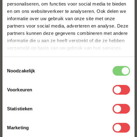
€ 6,95
personaliseren, om functies voor social media te bieden
en om ons websiteverkeer te analyseren. Ook delen we
10% korting op je
informatie over uw gebruik van onze site met onze
eerste bestelling*
Bestel alles
partners voor social media, adverteren en analyse. Deze
Schrijf je in voor onze nieuwsbrief en ontvang direct
partners kunnen deze gegevens combineren met andere
10% korting op jouw eerste bestelling.
informatie die u aan ze heeft verstrekt of die ze hebben
ACTIE
6 halen, 5 betalen
VOORNAAM
*
verzameld op basis van uw gebruik van hun services.
Toestemmingsselectie
ACHTERNAAM
*
Noodzakelijk
Angus burger, 6 halen 5
Voorkeuren
E-MAILADRES
*
betalen
(21
)
Jalapeño cheddar worst
Statistieken
Home Made Texas style
(41
)
Met jouw aanmelding ga je akkoord met onze
algemene
voorwaarden.
Marketing
€ 8,99
€ 30,-
€ 25,-