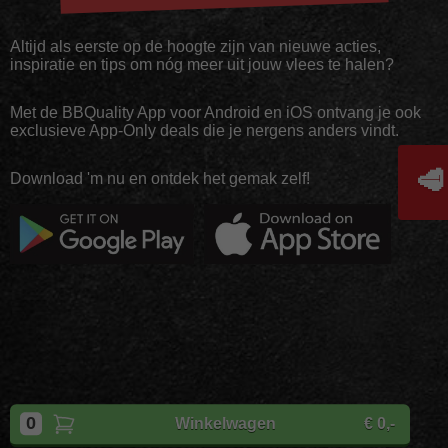
Altijd als eerste op de hoogte zijn van nieuwe acties,
inspiratie en tips om nóg meer uit jouw vlees te halen?
Met de BBQuality App voor Android en iOS ontvang je ook
exclusieve App-Only deals die je nergens anders vindt.
🥩
Download 'm nu en ontdek het gemak zelf!
Copyright
BBQuality
| 2026
0
Winkelwagen
€ 0,-