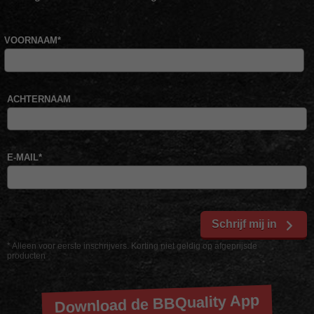
VOORNAAM
*
ACHTERNAAM
E-MAIL
*
Schrijf mij in
* Alleen voor eerste inschrijvers. Korting niet geldig op afgeprijsde
producten
Download de BBQuality App