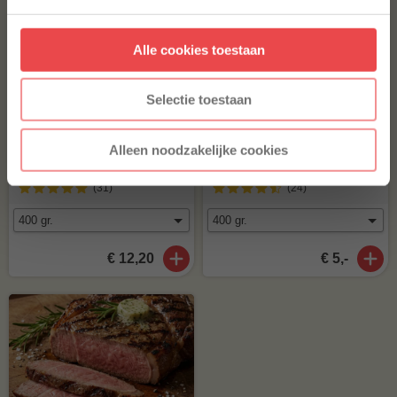
Aanmelden
Alle cookies toestaan
* Alleen voor nieuwe inschrijvers, korting niet geldig op reeds
afgeprijsde producten.
Selectie toestaan
Alleen noodzakelijke cookies
Iberico ribfingers
Procureur
(31
)
(24
)
€ 12,20
€ 5,-