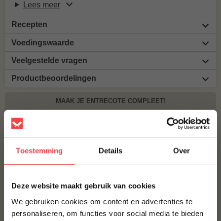
Lees meer
Recepten
Voedingswaarde
Veelgestelde vragen
Productbeoordelingen
MAAK JE ENTRECOTE COMPLEET!
ANGUS ENTRECOTE
Toestemming
Details
Over
€ 19,98
×
BBQUALITY BEEF RUB
Deze website maakt gebruik van cookies
€ 9,95
We gebruiken cookies om content en advertenties te
personaliseren, om functies voor social media te bieden