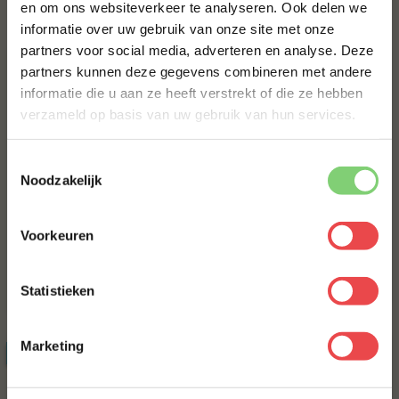
en om ons websiteverkeer te analyseren. Ook delen we
10% korting op je
Bestel alles
informatie over uw gebruik van onze site met onze
eerste bestelling*
partners voor social media, adverteren en analyse. Deze
Schrijf je in voor onze nieuwsbrief en ontvang direct
partners kunnen deze gegevens combineren met andere
10% korting op jouw eerste bestelling.
informatie die u aan ze heeft verstrekt of die ze hebben
VOORNAAM
*
verzameld op basis van uw gebruik van hun services.
Toestemmingsselectie
ACHTERNAAM
*
Noodzakelijk
Ribeye
Angus kogelbiefstuk
(17
)
(9
)
Voorkeuren
E-MAILADRES
*
Statistieken
€ 23,63
€ 4,75
Met jouw aanmelding ga je akkoord met onze
algemene
voorwaarden.
Marketing
ACTIE
6 halen, 5 betalen
Aanmelden