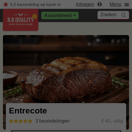
Inloggen
Menu
9,2
beoordeling
op kiyoh.nl
Zoeken
Assortiment
Entrecote
3 beoordelingen
€ 40,- p/kg